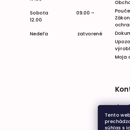
Obcho
Poučen
Sobota 09.00 –
Zákona
12.00
ochra
Doku
Nedeľa zatvorené
Upozo
výrob
Moja 
Kon
shop
+421 
Tento web
prechádza
súhlas s i