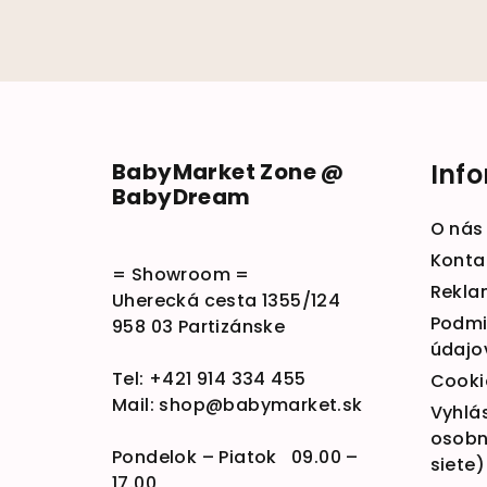
Zápätie
BabyMarket Zone @
Inf
BabyDream
O nás
Konta
= Showroom =
Rekla
Uherecká cesta 1355/124
Podmi
958 03 Partizánske
údajo
Tel:
+421 914 334 455
Cooki
Mail:
shop@babymarket.sk
Vyhlá
osobn
Pondelok – Piatok 09.00 –
siete)
17.00