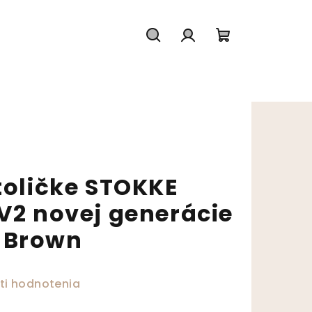
Hľadať
Prihlásenie
Nákupný koš
toličke STOKKE
V2 novej generácie
 Brown
ktu je 0,0 z 5 hviezdičiek.
ti hodnotenia