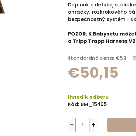
Doplnok k detskej stoličk
ohrádky, rozkrokového pás
bezpečnostný systém - Ex
POZOR: K Babysetu môžet
a
Tripp Trapp Harness V2
štandardná cena:
€59
–1
€50,15
Jednotková cena:
Ihneď k odberu
Kód:
BM_15465
−
+