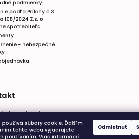
dné podmienky
ie podľa Prílohy č.3
 108/2024 Z.z. o
ne spotrebiteľa
menty
rnenie - nebezpečné
ky
objednávka
takt
@
babymarket.sk
914 334 455
 používa súbory cookie. Ďalším
Odmietnuť
ním tohto webu vyjadrujete
ch používaním. Viac informácií