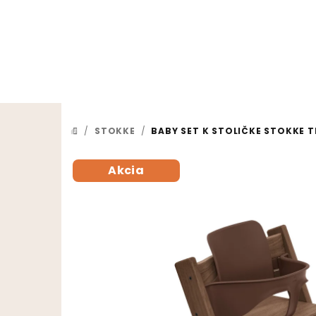
Prejsť na obsah
/
STOKKE
/
BABY SET K STOLIČKE STOKKE 
DOMOV
Akcia