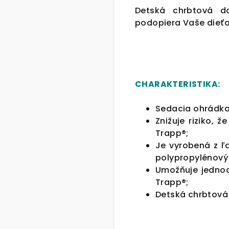
Detská chrbtová do
podopiera Vaše dieťa
CHARAKTERISTIKA:
Sedacia ohrádka 
Znižuje riziko, 
Trapp®;
Je vyrobená z ľ
polypropylénový 
Umožňuje jednod
Trapp®;
Detská chrbtová