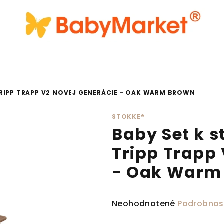
TRIPP TRAPP V2 NOVEJ GENERÁCIE - OAK WARM BROWN
STOKKE®
Baby Set k s
Tripp Trapp 
- Oak Warm
Priemerné hodnotenie produ
Neohodnotené
Podrobnos