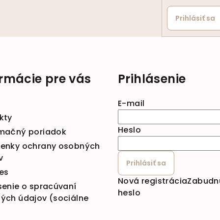
Prihlásiť sa
ormácie pre vás
Prihlásenie
E-mail
kty
Heslo
mačný poriadok
enky ochrany osobných
v
Prihlásiť sa
es
Nová registrácia
Zabudn
senie o spracúvaní
heslo
ých údajov (sociálne