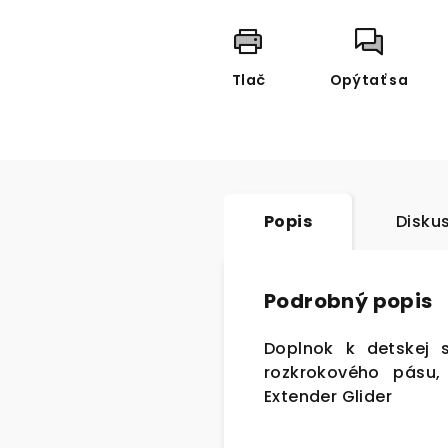
Tlač
Opýtať sa
Popis
Disku
Podrobný popis
Doplnok k detskej 
rozkrokového pásu,
Extender Glider