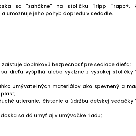
ska sa "zahákne" na stoličku Tripp Trapp®, 
 a umožňuje jeho pohyb dopredu v sedadle.
zaisťuje doplnkovú bezpečnosť pre sediace dieťa;
že sa dieťa vyšplhá alebo vykĺzne z vysokej stoličky 
ahko umývateľných materiálov ako spevnený a ma
plast;
uché utieranie, čistenie a údržbu detskej sedačky 
 doska sa dá umyť aj v umývačke riadu;