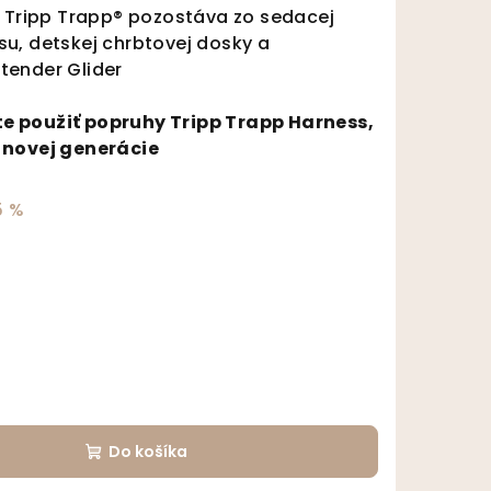
e Tripp Trapp® pozostáva zo sedacej
u, detskej chrbtovej dosky a
tender Glider
e použiť popruhy
Tripp Trapp Harness,
 novej generácie
5 %
Do košíka