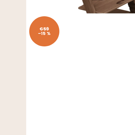
€59
–15 %