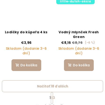
little-dutch-akcia
Lodičky do kúpeľa 4 ks
Vodný mlynček Fresh
Green
€3,96
€8,15
€8,76
(–6 %)
Skladom (dodanie 3-6
Skladom (dodanie 3-6
dní)
dní)
Do košíka
Do košíka
Načítať 18 ďalších
Stránkovanie
1
3
Ovládacie prvky výpi