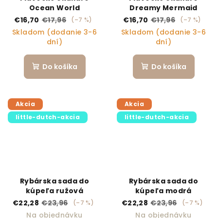
Ocean World
Dreamy Mermaid
€16,70
€17,96
€16,70
€17,96
(–7 %)
(–7 %)
Skladom (dodanie 3-6
Skladom (dodanie 3-6
dní)
dní)
Do košíka
Do košíka
Akcia
Akcia
little-dutch-akcia
little-dutch-akcia
Rybárska sada do
Rybárska sada do
kúpeľa ružová
kúpeľa modrá
€22,28
€23,96
€22,28
€23,96
(–7 %)
(–7 %)
Na objednávku
Na objednávku