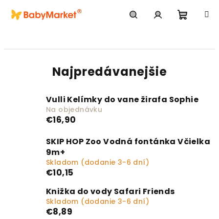
Prejsť na obsah
Nákupn
Hľadať
Prihlásenie
Najpredávanejšie
Vulli Kelímky do vane žirafa Sophie
Na objednávku
€16,90
SKIP HOP Zoo Vodná fontánka Včielka
9m+
Skladom (dodanie 3-6 dní)
€10,15
Knižka do vody Safari Friends
Skladom (dodanie 3-6 dní)
€8,89