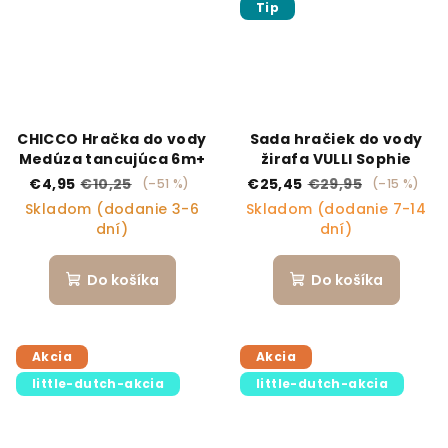
Tip
CHICCO Hračka do vody
Sada hračiek do vody
Medúza tancujúca 6m+
žirafa VULLI Sophie
€4,95
€10,25
€25,45
€29,95
(–51 %)
(–15 %)
Skladom (dodanie 3-6
Skladom (dodanie 7-14
dní)
dní)
Do košíka
Do košíka
Akcia
Akcia
little-dutch-akcia
little-dutch-akcia