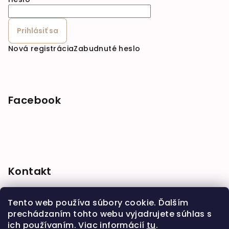
Prihlásiť sa
Nová registrácia
Zabudnuté heslo
Facebook
Kontakt
shop
@
babymarket.sk
Tento web používa súbory cookie. Ďalším
+421 914 334 455
prechádzaním tohto webu vyjadrujete súhlas s
ich používaním. Viac informácií
tu
.