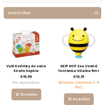
Otvoriť filter
Výpis produktov
Vulli Kelímky do vane
SKIP HOP Zoo Vodná
žirafa Sophie
fontánka Včielka 9m+
€16,90
€10,15
Na objednávku
Skladom (dodanie 3-6
dní)
Do košíka
Do košíka