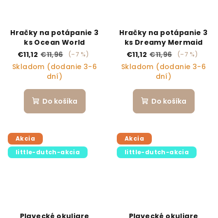
Hračky na potápanie 3
Hračky na potápanie 3
ks Ocean World
ks Dreamy Mermaid
€11,12
€11,96
€11,12
€11,96
(–7 %)
(–7 %)
Skladom (dodanie 3-6
Skladom (dodanie 3-6
dní)
dní)
Do košíka
Do košíka
Akcia
Akcia
little-dutch-akcia
little-dutch-akcia
Plavecké okuliare
Plavecké okuliare