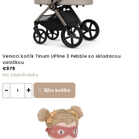
Venicci kočík Tinum UPline 3 Pebble so skladacou
vaničkou
€979
Na objednávku
−
+
Do košíka