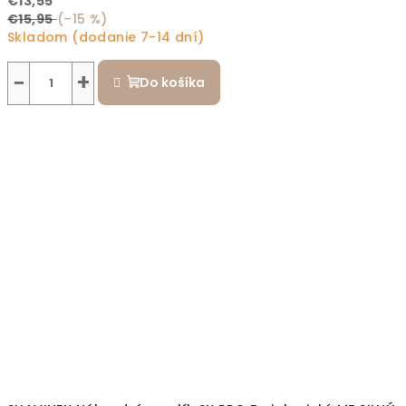
€13,55
€15,95
(–15 %)
Skladom (dodanie 7-14 dní)
−
+
Do košíka