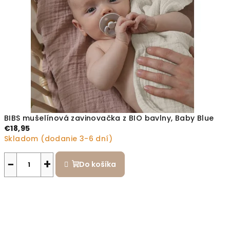
BIBS mušelínová zavinovačka z BIO bavlny, Baby Blue
€18,95
Skladom (dodanie 3-6 dní)
−
+
Do košíka