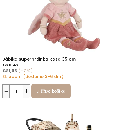
Bábika superhrdinka Rosa 35 cm
€20,42
€21,96
(–7 %)
Skladom (dodanie 3-6 dní)
−
+
Do košíka