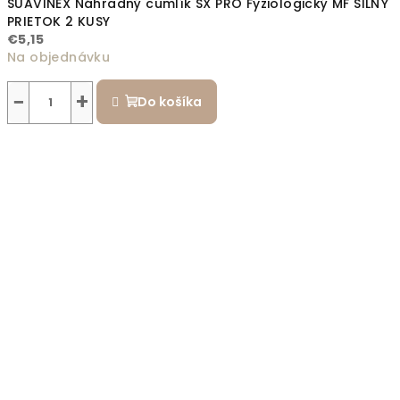
SUAVINEX Náhradný cumlík SX PRO Fyziologický MF SILNÝ
PRIETOK 2 KUSY
€5,15
Na objednávku
−
+
Do košíka