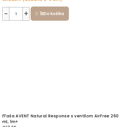
−
+
Do košíka
Fľaša AVENT Natural Response s ventilom AirFree 260
ml, 1m+