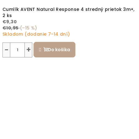
Cumlík AVENT Natural Response 4 stredný prietok 3m+,
2 ks
€9,30
€10,95
(–15 %)
Skladom (dodanie 7-14 dní)
−
+
Do košíka