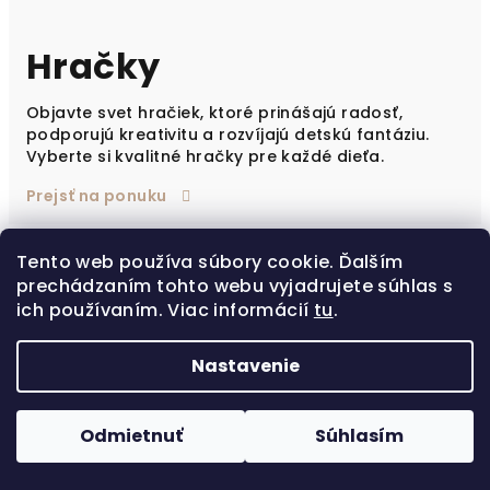
Hračky
Objavte svet hračiek, ktoré prinášajú radosť,
podporujú kreativitu a rozvíjajú detskú fantáziu.
Vyberte si kvalitné hračky pre každé dieťa.
Prejsť na ponuku
Tento web používa súbory cookie. Ďalším
prechádzaním tohto webu vyjadrujete súhlas s
Akčný tovar
ich používaním. Viac informácií
tu
.
Akcia
Akcia
Akcia
Akcia
Akcia
Akcia
Akcia
Akcia
Akcia
Akcia
Akcia
Akcia
Akcia
Akcia
Akcia
Akcia
Akcia
Akcia
Akcia
Akcia
Akcia
Akcia
Nastavenie
Výpredaj
little-dutch-akcia
MAXI-COSI AKCIA
little-dutch-akcia
little-dutch-akcia
little-dutch-akcia
little-dutch-akcia
Odmietnuť
Súhlasím