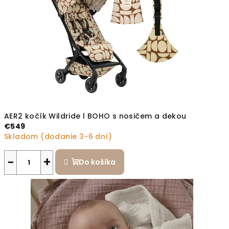
AER2 kočík Wildride l BOHO s nosičem a dekou
€549
Skladom (dodanie 3-6 dní)
−
+
Do košíka