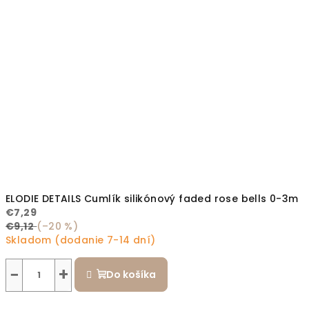
ELODIE DETAILS Cumlík silikónový faded rose bells 0-3m
€7,29
€9,12
(–20 %)
Skladom (dodanie 7-14 dní)
−
+
Do košíka