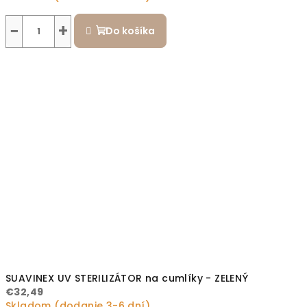
−
+
Do košíka
SUAVINEX UV STERILIZÁTOR na cumlíky - ZELENÝ
€32,49
Skladom (dodanie 3-6 dní)