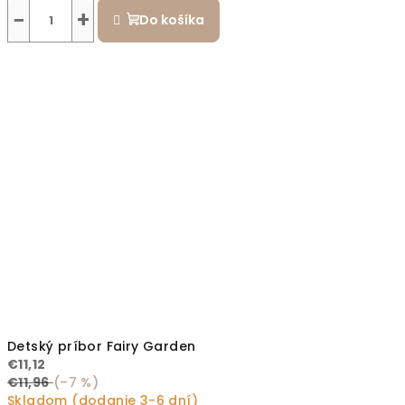
−
+
Do košíka
Detský príbor Fairy Garden
€11,12
€11,96
(–7 %)
Skladom (dodanie 3-6 dní)