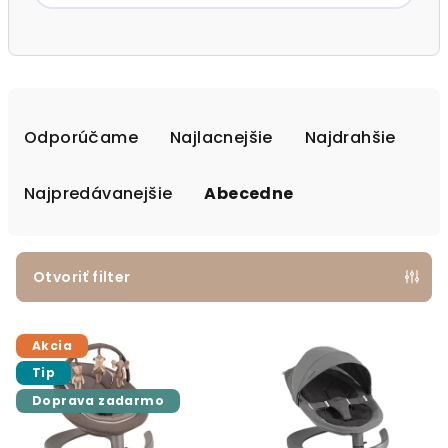
Radenie produktov
Odporúčame
Najlacnejšie
Najdrahšie
Najpredávanejšie
Abecedne
Otvoriť filter
Výpis produktov
Akcia
Tip
Doprava zadarmo