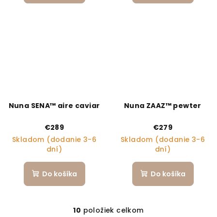
Nuna SENA™ aire caviar
Nuna ZAAZ™ pewter
€289
€279
Skladom (dodanie 3-6
Skladom (dodanie 3-6
dní)
dní)
Do košíka
Do košíka
10
položiek celkom
Ovládacie prvky výpi