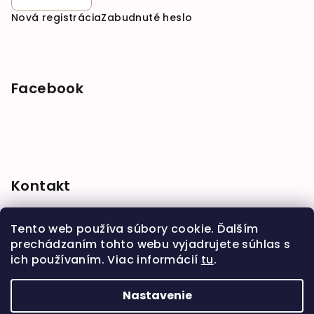
Nová registrácia
Zabudnuté heslo
Facebook
Kontakt
shop
@
babymarket.sk
Tento web používa súbory cookie. Ďalším
+421 914 334 455
prechádzaním tohto webu vyjadrujete súhlas s
ich používaním. Viac informácií
tu
.
Nastavenie