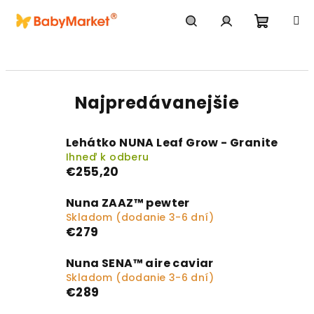
Prejsť na obsah
Nákupn
Hľadať
Prihlásenie
Najpredávanejšie
Lehátko NUNA Leaf Grow - Granite
Ihneď k odberu
€255,20
Nuna ZAAZ™ pewter
Skladom (dodanie 3-6 dní)
€279
Nuna SENA™ aire caviar
Skladom (dodanie 3-6 dní)
€289