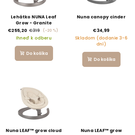
Lehátko NUNA Leaf
Nuna canopy cinder
Grow - Granite
€255,20
€319
€34,99
(–20 %)
Ihneď k odberu
Skladom (dodanie 3-6
dní)
Do košíka
Do košíka
Nuna LEAF™ grow cloud
Nuna LEAF™ grow