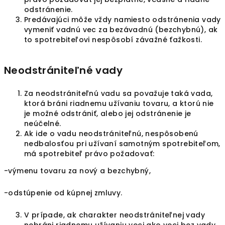
odstránenie.
Predávajúci môže vždy namiesto odstránenia vady
vymeniť vadnú vec za bezávadnú (bezchybnú), ak
to spotrebiteľovi nespôsobí závažné ťažkosti.
Neodstrániteľné vady
Za neodstrániteľnú vadu sa považuje taká vada,
ktorá bráni riadnemu užívaniu tovaru, a ktorú nie
je možné odstrániť, alebo jej odstránenie je
neúčelné.
Ak ide o vadu neodstrániteľnú, nespôsobenú
nedbalosťou pri užívaní samotným spotrebiteľom,
má spotrebiteľ právo požadovať:
-výmenu tovaru za nový a bezchybný,
-odstúpenie od kúpnej zmluvy.
V prípade, ak charakter neodstrániteľnej vady