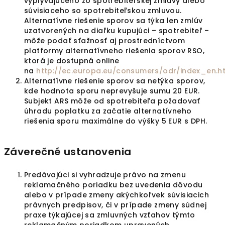
vyplývajúceho zo spotrebiteľskej zmluvy alebo
súvisiaceho so spotrebiteľskou zmluvou.
Alternatívne riešenie sporov sa týka len zmlúv
uzatvorených na diaľku kupujúci – spotrebiteľ –
môže podať sťažnosť aj prostredníctvom
platformy alternatívneho riešenia sporov RSO,
ktorá je dostupná online
na
http://ec.europa.eu/consumers/odr/index_en.h
Alternatívne riešenie sporov sa netýka sporov,
kde hodnota sporu neprevyšuje sumu 20 EUR.
Subjekt ARS môže od spotrebiteľa požadovať
úhradu poplatku za začatie alternatívneho
riešenia sporu maximálne do výšky 5 EUR s DPH.
Záverečné ustanovenia
Predávajúci si vyhradzuje právo na zmenu
reklamačného poriadku bez uvedenia dôvodu
alebo v prípade zmeny akýchkoľvek súvisiacich
právnych predpisov, či v prípade zmeny súdnej
praxe týkajúcej sa zmluvných vzťahov týmto