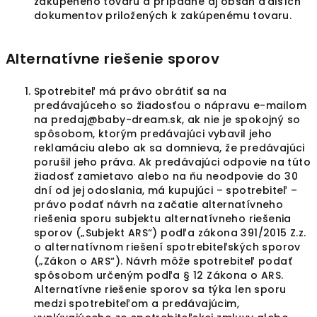
zakúpeného tovaru a prípadne aj obsah ďalších
dokumentov priložených k zakúpenému tovaru.
Alternatívne riešenie sporov
Spotrebiteľ má právo obrátiť sa na
predávajúceho so žiadosťou o nápravu e-mailom
na predaj@baby-dream.sk, ak nie je spokojný so
spôsobom, ktorým predávajúci vybavil jeho
reklamáciu alebo ak sa domnieva, že predávajúci
porušil jeho práva. Ak predávajúci odpovie na túto
žiadosť zamietavo alebo na ňu neodpovie do 30
dní od jej odoslania, má kupujúci – spotrebiteľ –
právo podať návrh na začatie alternatívneho
riešenia sporu subjektu alternatívneho riešenia
sporov („Subjekt ARS“) podľa zákona 391/2015 Z.z.
o alternatívnom riešení spotrebiteľských sporov
(„Zákon o ARS“). Návrh môže spotrebiteľ podať
spôsobom určeným podľa § 12 Zákona o ARS.
Alternatívne riešenie sporov sa týka len sporu
medzi spotrebiteľom a predávajúcim,