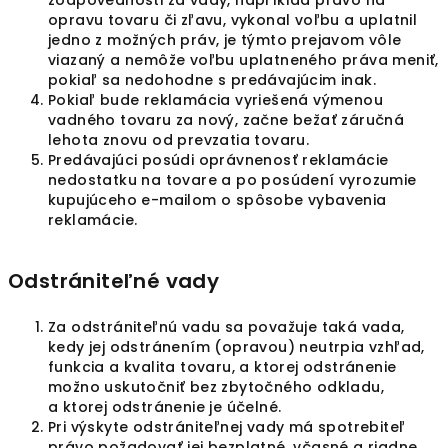
zodpovednosti za vady, napríklad právo na
opravu tovaru či zľavu, vykonal voľbu a uplatnil
jedno z možných práv, je týmto prejavom vôle
viazaný a nemôže voľbu uplatneného práva meniť,
pokiaľ sa nedohodne s predávajúcim inak.
Pokiaľ bude reklamácia vyriešená výmenou
vadného tovaru za nový, začne bežať záručná
lehota znovu od prevzatia tovaru.
Predávajúci posúdi oprávnenosť reklamácie
nedostatku na tovare a po posúdení vyrozumie
kupujúceho e-mailom o spôsobe vybavenia
reklamácie.
Odstrániteľné vady
Za odstrániteľnú vadu sa považuje taká vada,
kedy jej odstránením (opravou) neutrpia vzhľad,
funkcia a kvalita tovaru, a ktorej odstránenie
možno uskutočniť bez zbytočného odkladu,
a ktorej odstránenie je účelné.
Pri výskyte odstrániteľnej vady má spotrebiteľ
právo požadovať jej bezplatné, včasné a riadne