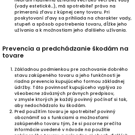
nebráni riadnemu užívaniu veci ako veci bez vady
(vady estetické…), má spotrebiteľ právo na
primeranú zľavu z kúpnej ceny tovaru. Pri
poskytovaní zľavy sa prihliada na charakter vady,
stupeň a spôsob opotrebenia tovaru, dĺžke jeho
užívania a k možnostiam jeho ďalšieho užívania.
Prevencia a predchádzanie škodám na
tovare
Základnou podmienkou pre zachovanie dobrého
stavu zakúpeného tovaru a jeho funkčnosti je
riadna prevencia kupujúceho formou základnej
údržby. Táto povinnosť kupujúceho vyplýva zo
všeobecne záväzných právnych predpisov,
v zmysle ktorých je každý povinný počínať si tak,
aby nedochádzalo ku škodám.
Pred použitím tovaru je spotrebiteľ povinný
oboznámiť sa s funkciami a možnosťami
zakúpeného tovaru tým, že si pozorne prečíta
informácie uvedené v návode na použitie