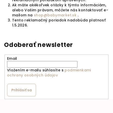
reklamačným poriadkom upravených.
Ak máte akékoľvek otázky k týmto informáciám,
alebo Vašim právam, môžete nás kontaktovať e-
mailom na
shop@babymarket.sk
.
Tento reklamačný poriadok nadobúda platnosť
1.5.2026.
Odoberať newsletter
Email
Vložením e-mailu súhlasíte s
podmienkami
ochrany osobných údajov
Prihlásiť sa
Zápätie