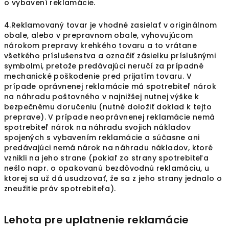
o vybavení reklamácie.
4.Reklamovaný tovar je vhodné zasielať v originálnom
obale, alebo v prepravnom obale, vyhovujúcom
nárokom prepravy krehkého tovaru a to vrátane
všetkého príslušenstva a označiť zásielku príslušnými
symbolmi, pretože predávajúci neručí za prípadné
mechanické poškodenie pred prijatím tovaru. V
prípade oprávnenej reklamácie má spotrebiteľ nárok
na náhradu poštovného v najnižšej nutnej výške k
bezpečnému doručeniu (nutné doložiť doklad k tejto
preprave). V prípade neoprávnenej reklamácie nemá
spotrebiteľ nárok na náhradu svojich nákladov
spojených s vybavením reklamácie a súčasne ani
predávajúci nemá nárok na náhradu nákladov, ktoré
vznikli na jeho strane (pokiaľ zo strany spotrebiteľa
nešlo napr. o opakovanú bezdôvodnú reklamáciu, u
ktorej sa už dá usudzovať, že sa z jeho strany jednalo o
zneužitie práv spotrebiteľa).
Lehota pre uplatnenie reklamácie