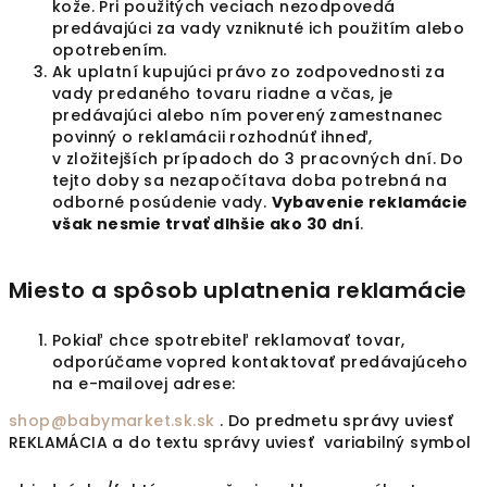
kože. Pri použitých veciach nezodpovedá
predávajúci za vady vzniknuté ich použitím alebo
opotrebením.
Ak uplatní kupujúci právo zo zodpovednosti za
vady predaného tovaru riadne a včas, je
predávajúci alebo ním poverený zamestnanec
povinný o reklamácii rozhodnúť ihneď,
v zložitejších prípadoch do 3 pracovných dní. Do
tejto doby sa nezapočítava doba potrebná na
odborné posúdenie vady.
Vybavenie reklamácie
však nesmie trvať dlhšie ako 30 dní
.
Miesto a spôsob uplatnenia reklamácie
Pokiaľ chce spotrebiteľ reklamovať tovar,
odporúčame vopred kontaktovať predávajúceho
na e-mailovej adrese:
shop@babymarket.sk.sk
. Do predmetu správy uviesť
REKLAMÁCIA a do textu správy uviesť variabilný symbol