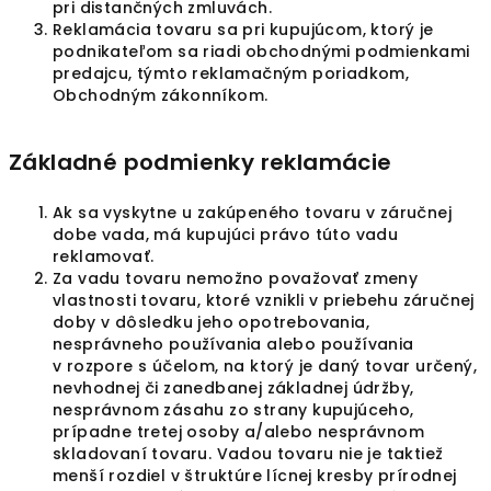
pri distančných zmluvách.
Reklamácia tovaru sa pri kupujúcom, ktorý je
podnikateľom sa riadi obchodnými podmienkami
predajcu, týmto reklamačným poriadkom,
Obchodným zákonníkom.
Základné podmienky reklamácie
Ak sa vyskytne u zakúpeného tovaru v záručnej
dobe vada, má kupujúci právo túto vadu
reklamovať.
Za vadu tovaru nemožno považovať zmeny
vlastnosti tovaru, ktoré vznikli v priebehu záručnej
doby v dôsledku jeho opotrebovania,
nesprávneho používania alebo používania
v rozpore s účelom, na ktorý je daný tovar určený,
nevhodnej či zanedbanej základnej údržby,
nesprávnom zásahu zo strany kupujúceho,
prípadne tretej osoby a/alebo nesprávnom
skladovaní tovaru. Vadou tovaru nie je taktiež
menší rozdiel v štruktúre lícnej kresby prírodnej