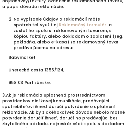
objednávky/faktúry, označenie reklamovaného tovaru,
a popis dôvodu reklamácie.
Na vypísanie údajov o reklamácií môže
spotrebiteľ využiť aj
R
eklamačný formulár
a
zaslať ho spolu s reklamovaným tovarom, s
kópiou faktúry, alebo dokladom o zaplatení (reg.
pokladňa, alebo e-kasa) za reklamovaný tovar
predávajúcemu na adresu:
Babymarket
Uherecká cesta 1355/124,
958 03 Partizánske.
3.Ak je reklamácia uplatnená prostredníctvom
prostriedkov diaľkovej komunikácie, predávajúci
spotrebiteľovi ihneď doručí potvrdenie o uplatnení
reklamácie. Ak by z akéhokoľvek dôvodu nebolo možné
potvrdenie doručiť ihneď, doručí ho predávajúci bez
zbytočného odkladu, najneskôr však spolu s dokladom