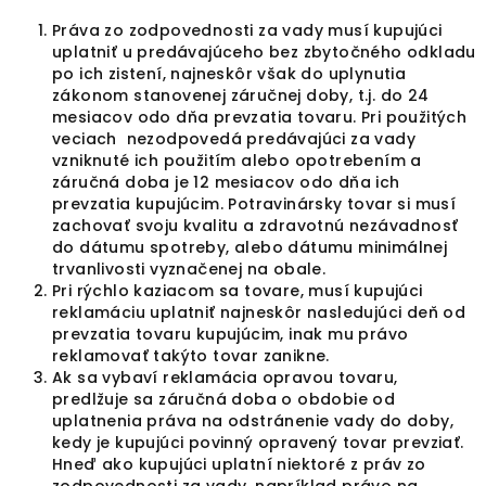
Práva zo zodpovednosti za vady musí kupujúci
uplatniť u predávajúceho bez zbytočného odkladu
po ich zistení, najneskôr však do uplynutia
zákonom stanovenej záručnej doby, t.j. do 24
mesiacov odo dňa prevzatia tovaru. Pri použitých
veciach nezodpovedá predávajúci za vady
vzniknuté ich použitím alebo opotrebením a
záručná doba je 12 mesiacov odo dňa ich
prevzatia kupujúcim. Potravinársky tovar si musí
zachovať svoju kvalitu a zdravotnú nezávadnosť
do dátumu spotreby, alebo dátumu minimálnej
trvanlivosti vyznačenej na obale.
Pri rýchlo kaziacom sa tovare, musí kupujúci
reklamáciu uplatniť najneskôr nasledujúci deň od
prevzatia tovaru kupujúcim, inak mu právo
reklamovať takýto tovar zanikne.
Ak sa vybaví reklamácia opravou tovaru,
predlžuje sa záručná doba o obdobie od
uplatnenia práva na odstránenie vady do doby,
kedy je kupujúci povinný opravený tovar prevziať.
Hneď ako kupujúci uplatní niektoré z práv zo