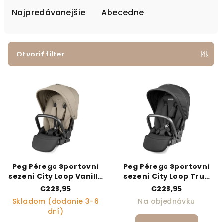
Najpredávanejšie
Abecedne
Otvoriť filter
Výpis produktov
Peg Pérego Sportovní
Peg Pérego Sportovní
sezení City Loop Vanilla
sezení City Loop True
Blend
Black
€228,95
€228,95
Skladom (dodanie 3-6
Na objednávku
dní)