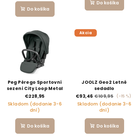
Do košíka
Do košíka
Akcia
Peg Pérego Sportovní
JOOLZ Geo2 Letné
sezení City Loop Metal
sedadlo
€228,95
€93,46
€109,95
(–15 %)
Skladom (dodanie 3-6
Skladom (dodanie 3-6
dní)
dní)
Do košíka
Do košíka