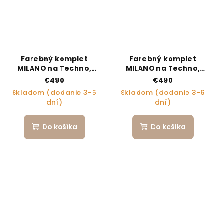
Farebný komplet
Farebný komplet
MILANO na Techno,
MILANO na Techno,
Col.555
Col.553
€490
€490
Skladom (dodanie 3-6
Skladom (dodanie 3-6
dní)
dní)
Do košíka
Do košíka