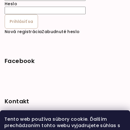
Heslo
Prihlásiť sa
Nová registrácia
Zabudnuté heslo
Facebook
Kontakt
shop
@
babymarket.sk
Tento web používa súbory cookie. Ďalším
+421 914 334 455
prechádzaním tohto webu vyjadrujete súhlas s