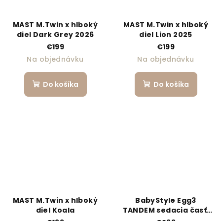
MAST M.Twin x hlboký
MAST M.Twin x hlboký
diel Dark Grey 2026
diel Lion 2025
€199
€199
Na objednávku
Na objednávku
Do košíka
Do košíka
MAST M.Twin x hlboký
BabyStyle Egg3
diel Koala
TANDEM sedacia časť,
Chocolate Velvet -