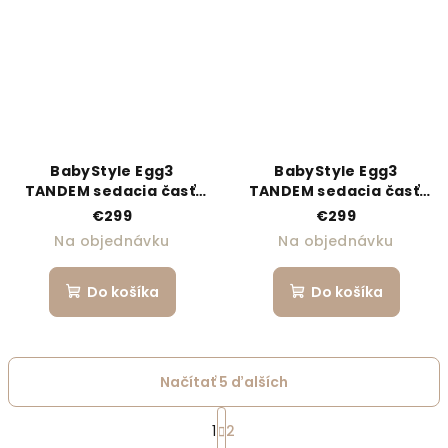
BabyStyle Egg3
BabyStyle Egg3
TANDEM sedacia časť,
TANDEM sedacia časť,
Mink 2026
Feather 2026
€299
€299
Na objednávku
Na objednávku
Do košíka
Do košíka
Načítať 5 ďalších
Stránkovanie
1
2