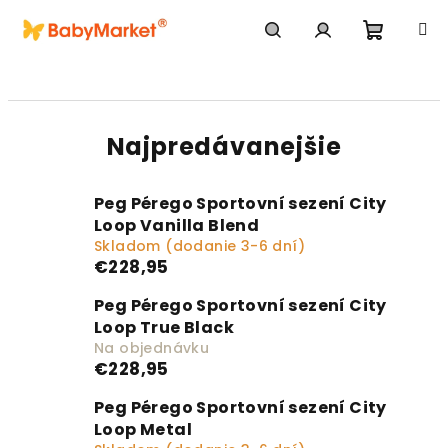
Prejsť na obsah
Nákupn
Hľadať
Prihlásenie
Najpredávanejšie
Peg Pérego Sportovní sezení City
Loop Vanilla Blend
Skladom (dodanie 3-6 dní)
€228,95
Peg Pérego Sportovní sezení City
Loop True Black
Na objednávku
€228,95
Peg Pérego Sportovní sezení City
Loop Metal