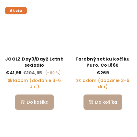
Akcia
JOOLZ Day3/Day2 Letné
Farebný set ku kočíku
sedadlo
Puro, Col.860
€41,98
€104,95
€269
(–60 %)
Skladom (dodanie 3-6
Skladom (dodanie 3-6
dní)
dní)
Do košíka
Do košíka