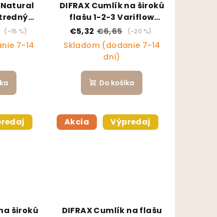
 Natural
DIFRAX Cumlík na širokú
tredný
flašu 1-2-3 Variflow
, 2 ks
Natural 2 ks
€5,32
€6,65
(–15 %)
(–20 %)
nie 7-14
Skladom (dodanie 7-14
dní)
íka
Do košíka
redaj
Akcia
Výpredaj
na širokú
DIFRAX Cumlík na flašu