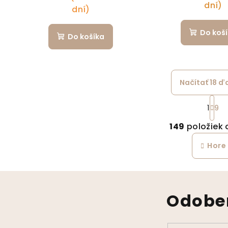
dní)
dní)
Do koš
Do košíka
Načítať 18 ď
St
1
9
Ov
149
položiek 
Hore
Odober