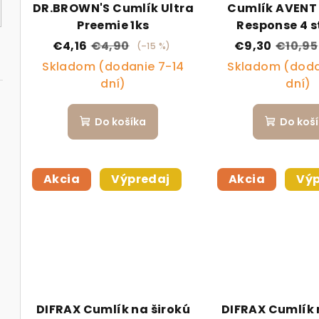
DR.BROWN'S Cumlík Ultra
Cumlík AVENT
Preemie 1ks
Response 4 s
prietok 3m+
€4,16
€4,90
€9,30
€10,95
(–15 %)
Skladom (dodanie 7-14
Skladom (doda
dní)
dní)
Do košíka
Do koš
Akcia
Výpredaj
Akcia
Výp
DIFRAX Cumlík na širokú
DIFRAX Cumlík 