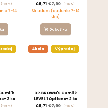
€6,71
€7,90
(–15 %)
(–15 %)
nie 7-14
Skladom (dodanie 7-14
dní)
íka
Do košíka
redaj
Akcia
Výpredaj
Cumlík
DR.BROWN'S Cumlík
ns+ 2 ks
LEVEL 1 Options+ 2 ks
€6,71
€7,90
(–15 %)
(–15 %)