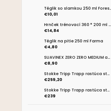
Téglik so slamkou 250 m
€10,01
Hrnček trénovací 360 ° 200 ml 6m + Forest Friends
€14,84
Téglik na pitie 250 ml Farma
€4,80
SUAVINEX ZERO ZERO MEDIUM anti-kolikový cumlík M 2 ks
€8,90
Stokke Tripp Trapp rastúca stolička Lemon Yellow + Baby set
€259,20
Stokke Tripp Trapp rastúca stolička Natural
€239