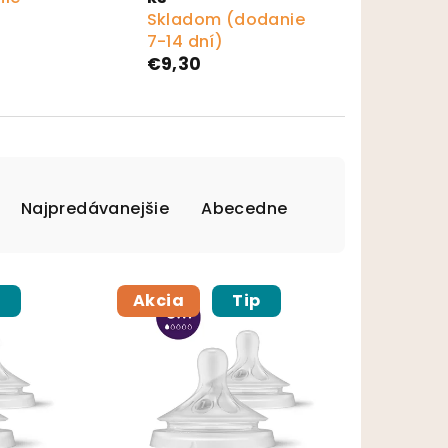
Skladom (dodanie
7-14 dní)
€9,30
Najpredávanejšie
Abecedne
p
Akcia
Tip