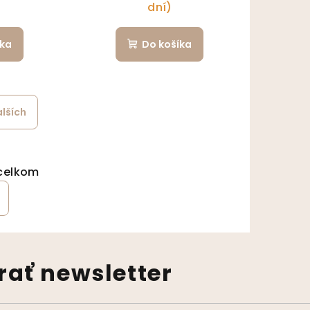
dní)
íka
Do košíka
alších
ránkovanie
ládacie prvky výpisu
celkom
ať newsletter