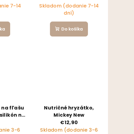
nie 7-14
Skladom (dodanie 7-14
dní)
íka
Do košíka
 na fľašu
Nutričné hryzátko,
silikón na
Mickey New
2 ks
€12,90
nie 3-6
Skladom (dodanie 3-6