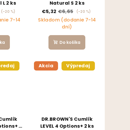
 L 2 ks
Natural S 2 ks
€5,32
€6,65
(–20 %)
(–20 %)
nie 7-14
Skladom (dodanie 7-14
dní)
íka
Do košíka
redaj
Akcia
Výpredaj
Cumlík
DR.BROWN'S Cumlík
tions+ 2
LEVEL 4 Options+ 2 ks