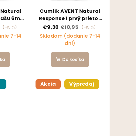
 Natural
Cumlík AVENT Natural
kašu 6m+,
Response 1 prvý prietok
0m+, 2 ks
€9,30
€10,95
(–15 %)
(–15 %)
nie 7-14
Skladom (dodanie 7-14
dní)
íka
Do košíka
p
Akcia
Výpredaj