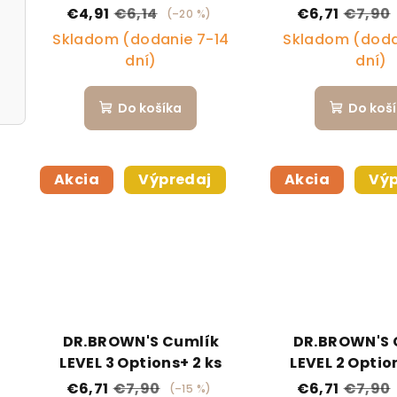
ks
€4,91
€6,14
€6,71
€7,90
(–20 %)
Skladom (dodanie 7-14
Skladom (doda
dní)
dní)
Do košíka
Do koš
Akcia
Výpredaj
Akcia
Výp
DR.BROWN'S Cumlík
DR.BROWN'S 
LEVEL 3 Options+ 2 ks
LEVEL 2 Optio
€6,71
€7,90
€6,71
€7,90
(–15 %)