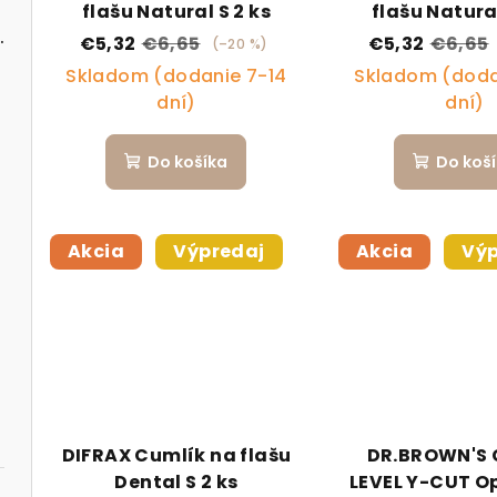
flašu Natural S 2 ks
flašu Natural
l Forest Friends
€5,32
€6,65
€5,32
€6,65
(–20 %)
Skladom (dodanie 7-14
Skladom (doda
dní)
dní)
Do košíka
Do koš
Akcia
Výpredaj
Akcia
Výp
DIFRAX Cumlík na flašu
DR.BROWN'S 
Dental S 2 ks
LEVEL Y-CUT Op