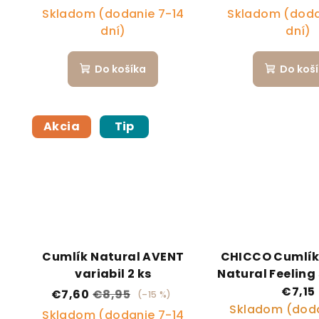
Skladom (dodanie 7-14
Skladom (doda
dní)
dní)
Do košíka
Do koš
Akcia
Tip
Cumlík Natural AVENT
CHICCO Cumlík
variabil 2 ks
Natural Feeling 
kašu 6m+ 
€7,15
€7,60
€8,95
(–15 %)
Skladom (doda
Skladom (dodanie 7-14