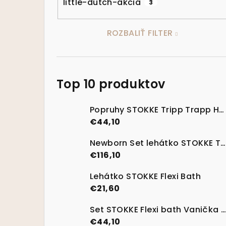
little-dutch-akcia
3
ROZBALIŤ FILTER
Top 10 produktov
Popruhy STOKKE Tripp Trapp Harness V2 - nová generácia
€44,10
Newborn Set lehátko STOKKE Tripp Trapp Vanilla White
€116,10
Lehátko STOKKE Flexi Bath
€21,60
Set STOKKE Flexi bath Vanička na kúpanie s termosenzitívnou nálepkou Transparent Green
€44,10