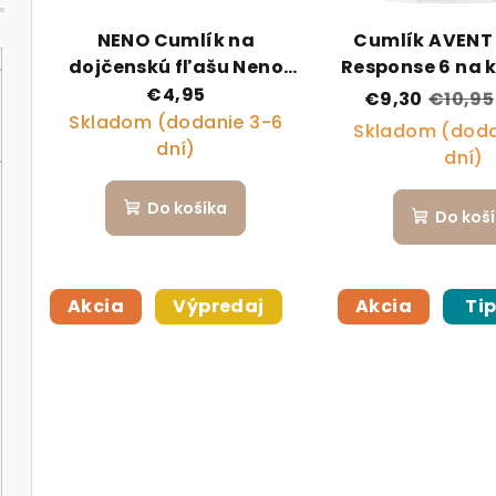
NENO Cumlík na
Cumlík AVENT
dojčenskú fľašu Neno
Response 6 na 
veľ. L, 2ks
2 ks
€4,95
€9,30
€10,95
Skladom (dodanie 3-6
Skladom (doda
dní)
dní)
Do košíka
Do koš
Akcia
Výpredaj
Akcia
Ti