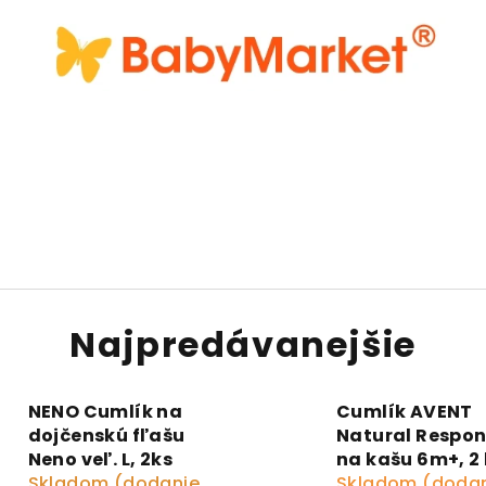
Najpredávanejšie
NENO Cumlík na
Cumlík AVENT
dojčenskú fľašu
Natural Respon
Neno veľ. L, 2ks
na kašu 6m+, 2 
Skladom (dodanie
Skladom (doda