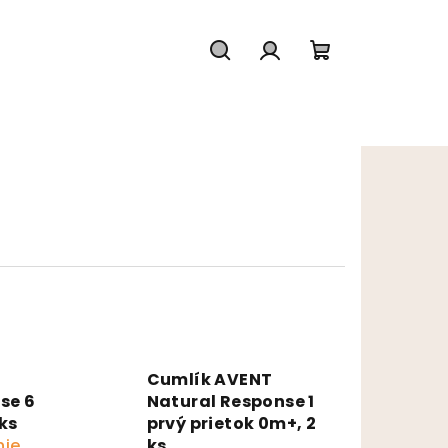
Hľadať
Prihlásenie
Nákupný koš
Cumlík AVENT
se 6
Natural Response 1
ks
prvý prietok 0m+, 2
nie
ks