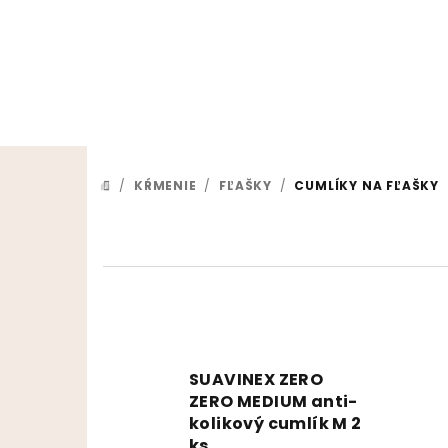
Prejsť na obsah
/
KŔMENIE
/
FĽAŠKY
/
CUMLÍKY NA FĽAŠKY
DOMOV
SUAVINEX ZERO
ZERO MEDIUM anti-
kolikový cumlík M 2
ks