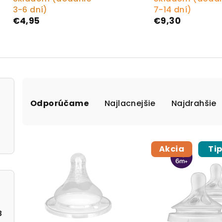
3-6 dní)
7-14 dní)
€4,95
€9,30
Radenie produktov
Odporúčame
Najlacnejšie
Najdrahšie
Výpis produktov
Akcia
Ti
3