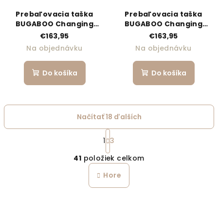
Prebaľovacia taška
Prebaľovacia taška
BUGABOO Changing
BUGABOO Changing
Backpack - Caramel
Backpack - Forest
€163,95
€163,95
Brown
Green
Na objednávku
Na objednávku
Do košíka
Do košíka
Načítať 18 ďalších
Stránkovanie
1
3
Ovládacie prvky výpi
41
položiek celkom
Hore