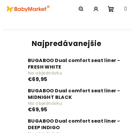
Prejsť na obsah
Nákupn
Hľadať
Prihlásenie
Najpredávanejšie
BUGABOO Dual comfort seat liner -
FRESH WHITE
Na objednávku
€69,95
BUGABOO Dual comfort seat liner -
MIDNIGHT BLACK
Na objednávku
€69,95
BUGABOO Dual comfort seat liner -
DEEP INDIGO