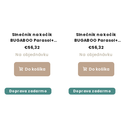
Slnečník na kočík
Slnečník na kočík
BUGABOO Parasol+
BUGABOO Parasol+
Fresh White
Black
€56,32
€56,32
Na objednávku
Na objednávku
Do košíka
Do košíka
Doprava zadarmo
Doprava zadarmo