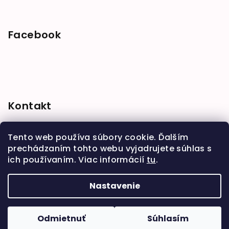
Facebook
Kontakt
shop
@
babymarket.sk
Tento web používa súbory cookie. Ďalším
+421 914 334 455
prechádzaním tohto webu vyjadrujete súhlas s
ich používaním. Viac informácií
tu
.
Nastavenie
Copyright 2026
BabyMarket
. Všetky práva
vyhradené.
Upraviť nastavenie cookies
Odmietnuť
Súhlasím