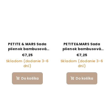
PETITE & MARS Sada
PETITE&MARS Sada
plienok bambusová
plienok bambusová
mušelínová 3ks Moussy
mušelínová 3ks Moussy
€7,25
€7,25
Botanic Tones 68 x 68
Rose Rainbows, 68 x 68
Skladom (dodanie 3-6
Skladom (dodanie 3-6
cm
cm
dní)
dní)
Do košíka
Do košíka