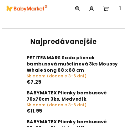
Prejsť na obsah
Nákupn
Hľadať
Prihlásenie
Najpredávanejšie
PETITE&MARS Sada plienok
bambusová mušelínová 3ks Moussy
Whale Song 68 x 68 cm
Skladom (dodanie 3-6 dní)
€7,25
BABYMATEX Plienky bambusové
70x70cm 3ks, Medvedík
Skladom (dodanie 3-6 dní)
€11,95
BABYMATEX Plienky bambusové