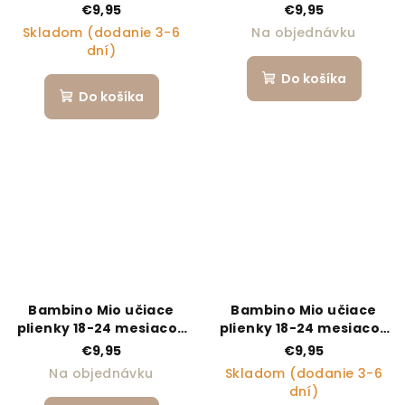
FERN
FLY HIGH
€9,95
€9,95
Skladom (dodanie 3-6
Na objednávku
dní)
Do košíka
Do košíka
Bambino Mio učiace
Bambino Mio učiace
plienky 18-24 mesiacov
plienky 18-24 mesiacov
HAPPY DAYS
LITTLE PAWS
€9,95
€9,95
Na objednávku
Skladom (dodanie 3-6
dní)