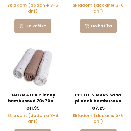
Whale Song 68 x 68 cm
Skladom (dodanie 3-6
Skladom (dodanie 3-6
dní)
dní)
Do košíka
Do košíka
BABYMATEX Plienky
PETITE & MARS Sada
bambusové 70x70cm
plienok bambusová
3ks, Hviezdičky
mušelínová 3ks Moussy
€11,95
€7,25
Forest Fox 68 x 68 cm
Skladom (dodanie 3-6
Skladom (dodanie 3-6
dní)
dní)