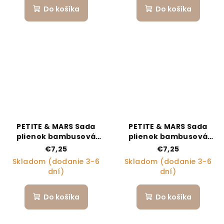
Do košíka
Do košíka
PETITE & MARS Sada
PETITE & MARS Sada
plienok bambusová
plienok bambusová
mušelínová 3ks Moussy
mušelínová 3ks Moussy
€7,25
€7,25
Earth Tones 68 x 68 cm
Celestial Planets 68 x 68
Skladom (dodanie 3-6
Skladom (dodanie 3-6
cm
dní)
dní)
Do košíka
Do košíka