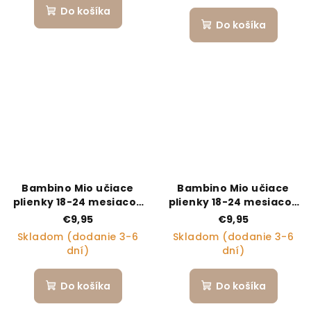
Do košíka
Do košíka
Bambino Mio učiace
Bambino Mio učiace
plienky 18-24 mesiacov
plienky 18-24 mesiacov
PINK
TALL TALES
€9,95
€9,95
Skladom (dodanie 3-6
Skladom (dodanie 3-6
dní)
dní)
Do košíka
Do košíka