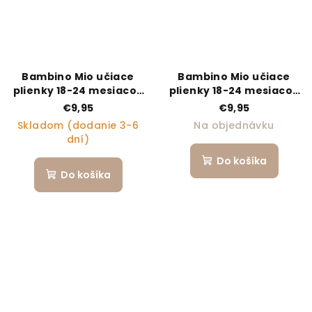
Bambino Mio učiace
Bambino Mio učiace
plienky 18-24 mesiacov
plienky 18-24 mesiacov
AQUA
BEAR HUGS
€9,95
€9,95
Skladom (dodanie 3-6
Na objednávku
dní)
Do košíka
Do košíka