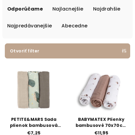
Radenie produktov
Odporúčame
Najlacnejšie
Najdrahšie
Najpredávanejšie
Abecedne
Otvoriť filter
Výpis produktov
PETITE&MARS Sada
BABYMATEX Plienky
plienok bambusová
bambusové 70x70cm
mušelínová 3ks Moussy
3ks, Medvedík
€7,25
€11,95