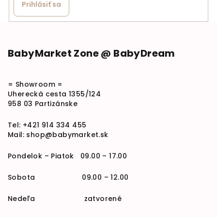
Prihlásiť sa
Zápätie
BabyMarket Zone @ BabyDream
= Showroom =
Uherecká cesta 1355/124
958 03 Partizánske
Tel:
+421 914 334 455
Mail:
shop@babymarket.sk
Pondelok – Piatok 09.00 – 17.00
Sobota 09.00 – 12.00
Nedeľa zatvorené