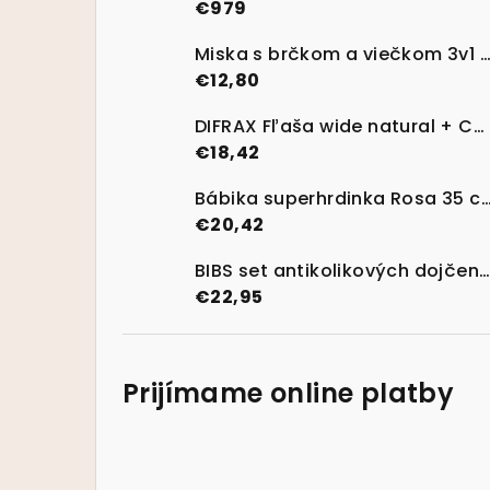
€979
Miska s brčkom a viečkom 3v1 - zel
€12,80
DIFRAX Fľaša wide natural + Cumlík na flašu wide natural S 2 ks + wide natural wariflow 1,2,3 2ks
€18,42
Bábika superhrdinka Rosa 
€20,42
BIBS set antikolikových dojčenských fliaš so silikónovým cumlíkom, Ivory
€22,95
Prijímame online platby