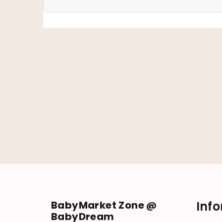
Zápätie
BabyMarket Zone @
Inf
BabyDream