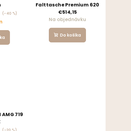
n
Falttasche Premium 620
€514,15
(–40 %)
Na objednávku
m
Do košíka
íka
 AMG 719
k
(–20 %)