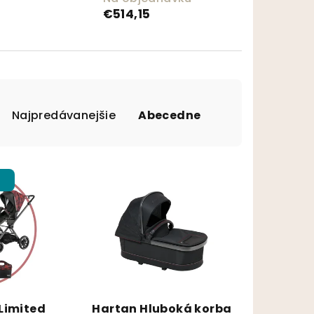
€514,15
Najpredávanejšie
Abecedne
p
Limited
Hartan Hluboká korba