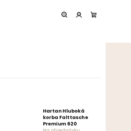
Hľadať
Prihlásenie
Nákupný koš
Hartan Hluboká
korba Falttasche
Premium 620
Na objednávku