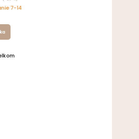
nie 7-14
íka
elkom
ládacie prvky výpisu