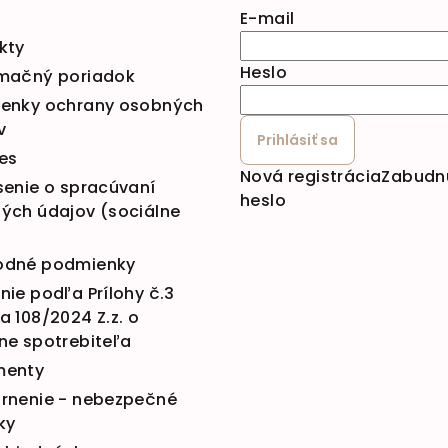
E-mail
kty
Heslo
mačný poriadok
enky ochrany osobných
v
Prihlásiť sa
es
Nová registrácia
Zabudn
senie o spracúvaní
heslo
ých údajov (sociálne
dné podmienky
ie podľa Prílohy č.3
 108/2024 Z.z. o
ne spotrebiteľa
menty
rnenie - nebezpečné
ky