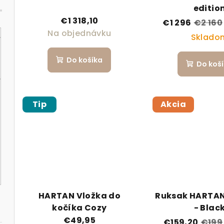
editio
€1 318,10
€1 296
€2 160
Na objednávku
Sklado
Do košíka
Do koš
Tip
Akcia
HARTAN Vložka do
Ruksak HARTAN
kočíka Cozy
- Blac
€49,95
€159,20
€199