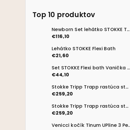
Top 10 produktov
Newborn Set lehátko STOKKE Tripp Trapp Vanilla White
€116,10
Lehátko STOKKE Flexi Bath
€21,60
Set STOKKE Flexi bath Vanička na kúpanie s termosenzitívnou nálepkou Transparent Green
€44,10
Stokke Tripp Trapp rastúca stolička Lemon Yellow + Baby set
€259,20
Stokke Tripp Trapp rastúca stolička Heather Mauve + Baby set
€259,20
Venicci kočík Tinum UPline 3 Pebble s