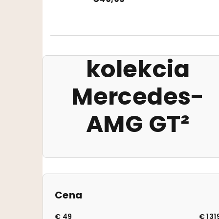
kolekcia
Mercedes-
AMG GT²
Bočný panel
Cena
€
49
€
131