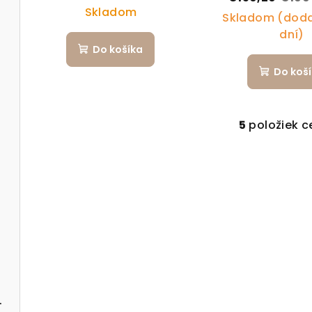
Skladom
Skladom (doda
dní)
Do košíka
Do koš
5
položiek c
Ov
o skladacou vaničkou