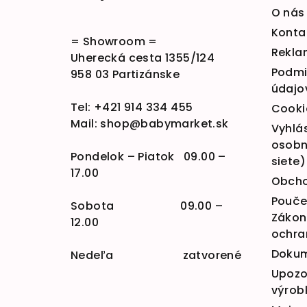
O nás
Konta
= Showroom =
Rekla
Uherecká cesta 1355/124
Podmi
958 03 Partizánske
údajo
Tel:
+421 914 334 455
Cooki
Mail:
shop@babymarket.sk
Vyhlá
osobn
Pondelok – Piatok 09.00 –
siete)
17.00
Obcho
Poučen
Sobota 09.00 –
Zákona
12.00
ochra
Doku
Nedeľa zatvorené
Upozo
výrob