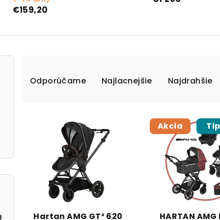
€159,20
Radenie produktov
Odporúčame
Najlacnejšie
Najdrahšie
Výpis produktov
Akcia
Ti
Hartan AMG GT² 620
HARTAN AMG 
9