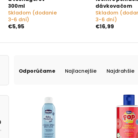
300ml
dávkovačom
Skladom (dodanie
Skladom (doda
3-6 dní)
3-6 dní)
€5,95
€16,99
Radenie produktov
Odporúčame
Najlacnejšie
Najdrahšie
Výpis produktov
9