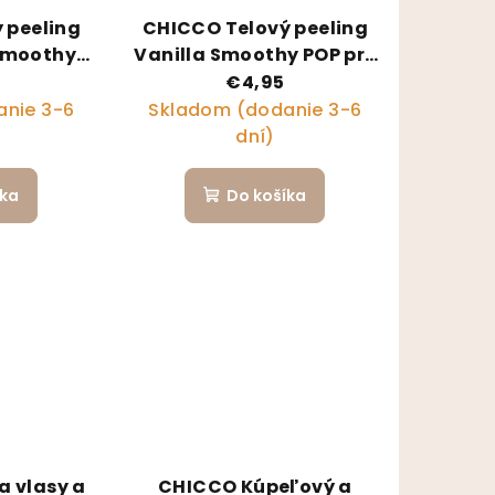
 peeling
CHICCO Telový peeling
Smoothy
Vanilla Smoothy POP pre
ti a
deti a teenagerov 150ml
€4,95
 150ml
nie 3-6
Skladom (dodanie 3-6
dní)
íka
Do košíka
a vlasy a
CHICCO Kúpeľový a