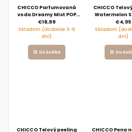
CHICCO Parfumovaná
CHICCO Telový
voda Dreamy Mist POP
Watermelon 
150ml s prenosným
POP pre de
€18,99
€4,95
obalom Zmrzlina
teenagerov
Skladom (dodanie 3-6
Skladom (doda
dní)
dní)
Do košíka
Do koš
CHICCO Telový peeling
CHICCO Pena n