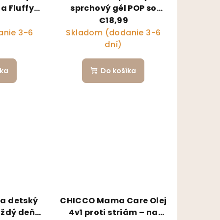
la Fluffy
sprchový gél POP so
ákom na
športovým vreckom
9
€18,99
Bubbly Watermelon
nie 3-6
Skladom (dodanie 3-6
300ml
dní)
íka
Do košíka
a detský
CHICCO Mama Care Olej
aždý deň
4v1 proti striám – na