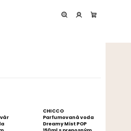
Hľadať
Prihlásenie
Nákupný koš
CHICCO
tvár
Parfumovaná voda
la
Dreamy Mist POP
im
150ml s prenosným