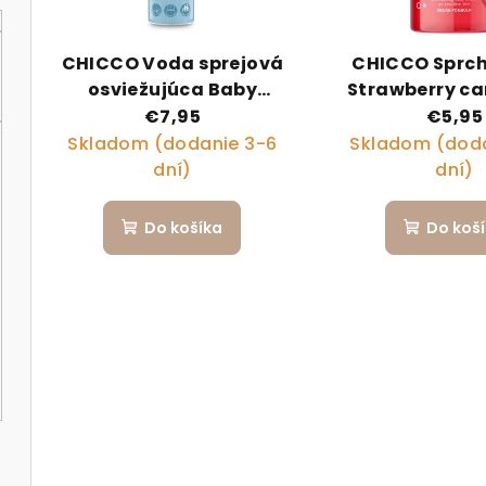
CHICCO Voda sprejová
CHICCO Sprch
osviežujúca Baby
Strawberry c
Moments Sun 0m+ 150ml
pre deti a te
€7,95
€5,95
300ml
Skladom (dodanie 3-6
Skladom (doda
dní)
dní)
Do košíka
Do koš