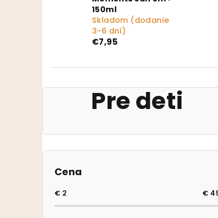
150ml
Skladom (dodanie
3-6 dní)
€7,95
Pre deti
Bočný panel
Cena
€
2
€
4