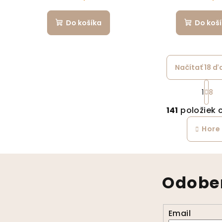
Do košíka
Do koš
Načítať 18 ď
St
1
8
Ov
141
položiek 
Hore
Odober
Email