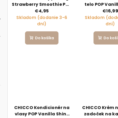
Strawberry Smoothie POP
telo POP Vanil
pre deti a teenagerov
200ml s uter
€4,95
€16,9
150ml
vlasy
Skladom (dodanie 3-6
Skladom (doda
o skladacou vaničkou
dní)
dní)
35 cm
Do košíka
Do koš
CHICCO Kondicionér na
CHICCO Krém n
vlasy POP Vanilla Shiny
zadoček na k