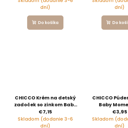
Skladom (dodanie 3-6
Skladom (doda
500 ml
dní)
dní)
Do košíka
Do koš
CHICCO Krém na detský
CHICCO Púder
zadoček so zinkom Baby
Baby Mome
Moments 100ml, 0m+
kaolínom a ku
€7,15
€3,95
škrobom 99% p
Skladom (dodanie 3-6
Skladom (doda
zložiek, 1
dní)
dní)