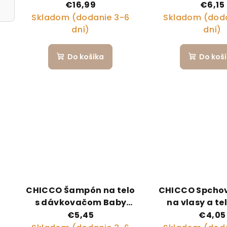
150ml s masážnou kefou
Baby Moments
€16,99
€6,15
na pokožku hlavy
0m+
Skladom (dodanie 3-6
Skladom (doda
dní)
dní)
Do košíka
Do koš
CHICCO Šampón na telo
CHICCO Spchový
s dávkovačom Baby
na vlasy a te
Moments Tenderness
Moments 200 
€5,45
€4,05
93% prírodných zložiek