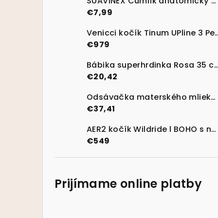
SUAVINEX Cumlík anatomický silikon 0/6m 2 ks BIRDIES - ružový
€7,99
Venicci kočík Tinum UPline 3 Pebble s
€979
Bábika superhrdinka Rosa 
€20,42
Odsávačka materského mlieka manuálna AVENT + VIA poháriky 180ml
€37,41
AER2 kočík Wildride l BOHO s nosičem a dekou
€549
Prijímame online platby