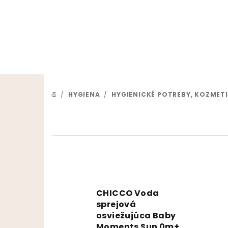
Prejsť na obsah
/
HYGIENA
/
HYGIENICKÉ POTREBY, KOZMET
DOMOV
CHICCO Voda
sprejová
osviežujúca Baby
Moments Sun 0m+