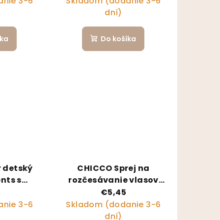
nie 3-6
Skladom (dodanie 3-6
zložiek 100 g
dní)
íka
Do košíka
 detský
CHICCO Sprej na
nts s
rozčesávanie vlasov
kuričným
Baby moments Kids
€5,45
rírodných
200ml 12m+
nie 3-6
Skladom (dodanie 3-6
30 g
dní)