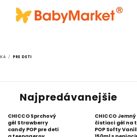
IKA
/
PRE DETI
Najpredávanejšie
CHICCO Sprchový
CHICCO Jemný
gél Strawberry
čistiaci gél na 
candy POP pre deti
POP Softy Vanil
a teenagerov
150ml s peniac