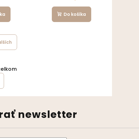
íka
Do košíka
alších
ránkovanie
ládacie prvky výpisu
celkom
ať newsletter