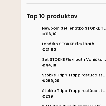
Top 10 produktov
Newborn Set lehátko STOKKE Tripp Trapp Vanilla White
€116,10
Lehátko STOKKE Flexi Bath
€21,60
Set STOKKE Flexi bath Vanička na kúpanie s termosenzitívnou nálepkou Transparent Green
€44,10
Stokke Tripp Trapp rastúca stolička Lemon Yellow + Baby set
€259,20
Stokke Tripp Trapp rastúca stolička Natural
€239