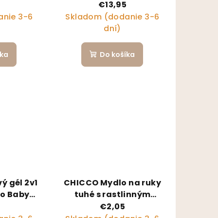
 100ml,
pružnosť pokožky, pred a
€13,95
po pôrode, s vitamínom
nie 3-6
Skladom (dodanie 3-6
E, 200 m
dní)
íka
Do košíka
 gél 2v1
CHICCO Mydlo na ruky
lo Baby
tuhé s rastlinným
ml, 0m+
glycerínom Baby
€2,05
Moments 81 % prírodných