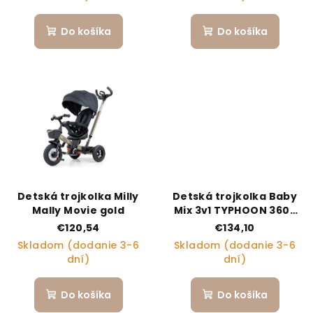
Do košíka
Do košíka
Detská trojkolka Milly
Detská trojkolka Baby
Mally Movie gold
Mix 3v1 TYPHOON 360°
army
€120,54
€134,10
Skladom (dodanie 3-6
Skladom (dodanie 3-6
dní)
dní)
Do košíka
Do košíka