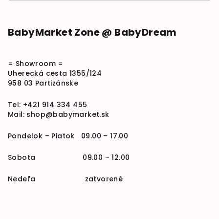
Zápätie
BabyMarket Zone @ BabyDream
= Showroom =
Uherecká cesta 1355/124
958 03 Partizánske
Tel:
+421 914 334 455
Mail:
shop@babymarket.sk
Pondelok – Piatok 09.00 – 17.00
Sobota 09.00 – 12.00
Nedeľa zatvorené