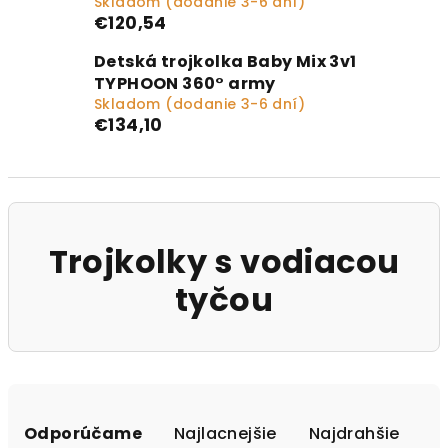
Skladom (dodanie 3-6 dní)
€120,54
Detská trojkolka Baby Mix 3v1
TYPHOON 360° army
Skladom (dodanie 3-6 dní)
€134,10
Trojkolky s vodiacou
tyčou
Radenie produktov
Odporúčame
Najlacnejšie
Najdrahšie