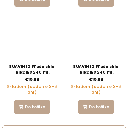
SUAVINEX Fľaša sklo
SUAVINEX Fľaša sklo
BIRDIES 240 ml
BIRDIES 240 ml
fyziologická SX PRO +0
fyziologická SX PRO +0
€15,69
€15,69
SF - zelená
SF - ružová
Skladom (dodanie 3-6
Skladom (dodanie 3-6
dní)
dní)
Do košíka
Do košíka