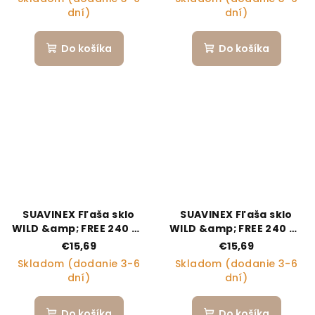
dní)
dní)
Do košíka
Do košíka
SUAVINEX Fľaša sklo
SUAVINEX Fľaša sklo
WILD &amp; FREE 240 ml
WILD &amp; FREE 240 ml
fyziologická SX PRO +0
fyziologická SX PRO +0
€15,69
€15,69
SF - krémová
SF - modrá
Skladom (dodanie 3-6
Skladom (dodanie 3-6
dní)
dní)
Do košíka
Do košíka