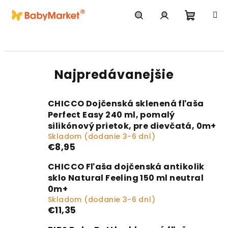
Prejsť na obsah
Nákupn
Hľadať
Prihlásenie
Najpredávanejšie
CHICCO Dojčenská sklenená fľaša
Perfect Easy 240 ml, pomalý
silikónový prietok, pre dievčatá, 0m+
Skladom (dodanie 3-6 dní)
€8,95
CHICCO Fľaša dojčenská antikolik
sklo Natural Feeling 150 ml neutral
0m+
Skladom (dodanie 3-6 dní)
€11,35