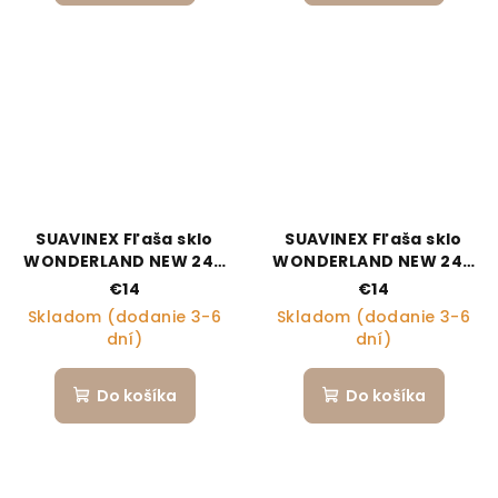
SUAVINEX Fľaša sklo
SUAVINEX Fľaša sklo
WONDERLAND NEW 240
WONDERLAND NEW 240
ml fyziologická SX PRO
ml fyziologická SX PRO
€14
€14
+3 MF - krémový kvet
+3 MF - ružový králik
Skladom (dodanie 3-6
Skladom (dodanie 3-6
dní)
dní)
Do košíka
Do košíka