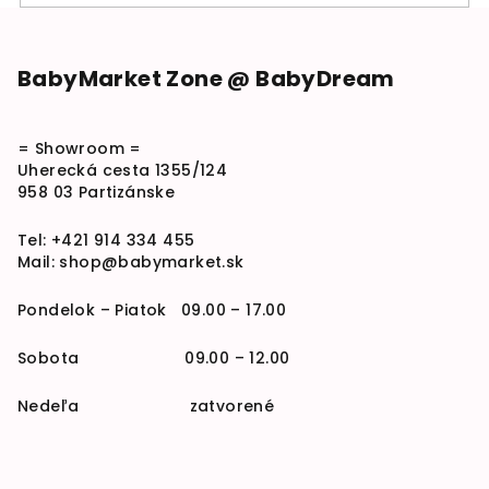
Zápätie
BabyMarket Zone @ BabyDream
= Showroom =
Uherecká cesta 1355/124
958 03 Partizánske
Tel:
+421 914 334 455
Mail:
shop@babymarket.sk
Pondelok – Piatok 09.00 – 17.00
Sobota 09.00 – 12.00
Nedeľa zatvorené