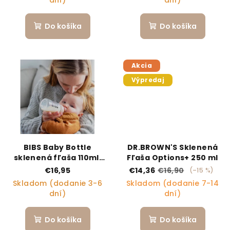
dní)
dní)
Do košíka
Do košíka
Akcia
Výpredaj
BIBS Baby Bottle
DR.BROWN'S Sklenená
sklenená fľaša 110ml,
Fľaša Options+ 250 ml
Cloud
€16,95
€14,36
€16,90
(–15 %)
Skladom (dodanie 3-6
Skladom (dodanie 7-14
dní)
dní)
Do košíka
Do košíka