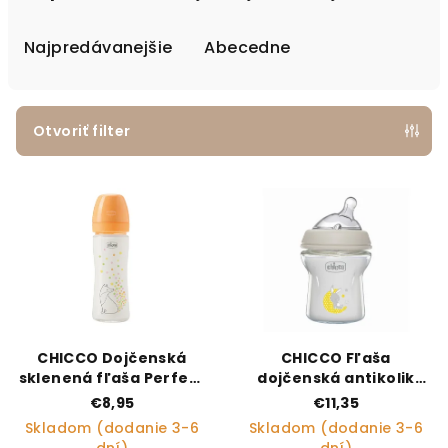
Najpredávanejšie
Abecedne
Otvoriť filter
Výpis produktov
CHICCO Dojčenská
CHICCO Fľaša
sklenená fľaša Perfect
dojčenská antikolik
Easy 240 ml, pomalý
sklo Natural Feeling 150
€8,95
€11,35
silikónový prietok, pre
ml neutral 0m+
Skladom (dodanie 3-6
Skladom (dodanie 3-6
dievčatá, 0m+