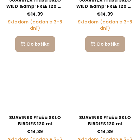
WILD &amp; FREE 120 ml
WILD &amp; FREE 120 ml
fyziologická SX PRO +0
fyziologická SX PRO +0
€14,39
€14,39
SF - krémová
SF - modrá
Skladom (dodanie 3-6
Skladom (dodanie 3-6
dní)
dní)
Do košíka
Do košíka
SUAVINEX Fľaša SKLO
SUAVINEX Fľaša SKLO
BIRDIES 120 ml
BIRDIES 120 ml
fyziologická SX PRO +0
fyziologická SX PRO +0
€14,39
€14,39
SF - ružová
SF - zelená
Skladom (dodanie 3-6
Skladom (dodanie 3-6