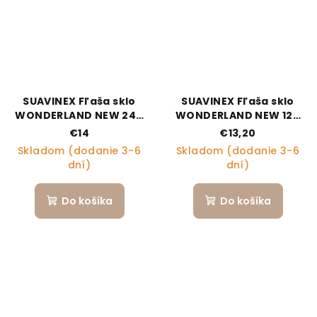
SUAVINEX Fľaša sklo
SUAVINEX Fľaša sklo
WONDERLAND NEW 240
WONDERLAND NEW 120
ml fyziologická SX PRO
ml fyziologická SX PRO
€14
€13,20
+3 MF - zelený králik
+0 SF - zelený králik
Skladom (dodanie 3-6
Skladom (dodanie 3-6
dní)
dní)
Do košíka
Do košíka