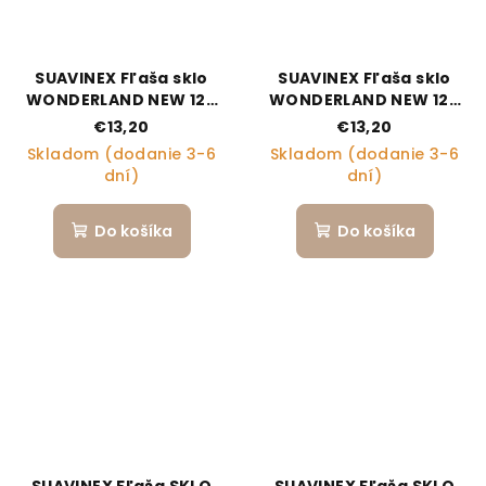
SUAVINEX Fľaša sklo
SUAVINEX Fľaša sklo
WONDERLAND NEW 120
WONDERLAND NEW 120
ml fyziologická SX PRO
ml fyziologická SX PRO
€13,20
€13,20
+0 SF - krémový kvet
+0 SF - ružový králik
Skladom (dodanie 3-6
Skladom (dodanie 3-6
dní)
dní)
Do košíka
Do košíka
SUAVINEX Fľaša SKLO
SUAVINEX Fľaša SKLO