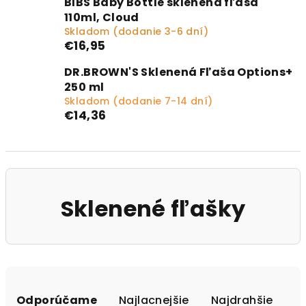
BIBS Baby Bottle sklenená fľaša
110ml, Cloud
Skladom (dodanie 3-6 dní)
€16,95
DR.BROWN'S Sklenená Fľaša Options+
250 ml
Skladom (dodanie 7-14 dní)
€14,36
Sklenené fľašky
Radenie produktov
Odporúčame
Najlacnejšie
Najdrahšie