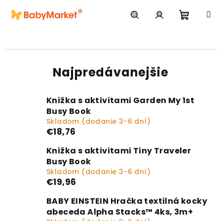
Prejsť na obsah
Nákupn
Hľadať
Prihlásenie
Najpredávanejšie
Knižka s aktivitami Garden My 1st
Busy Book
Skladom (dodanie 3-6 dní)
€18,76
Knižka s aktivitami Tiny Traveler
Busy Book
Skladom (dodanie 3-6 dní)
€19,96
BABY EINSTEIN Hračka textilná kocky
abeceda Alpha Stacks™ 4ks, 3m+