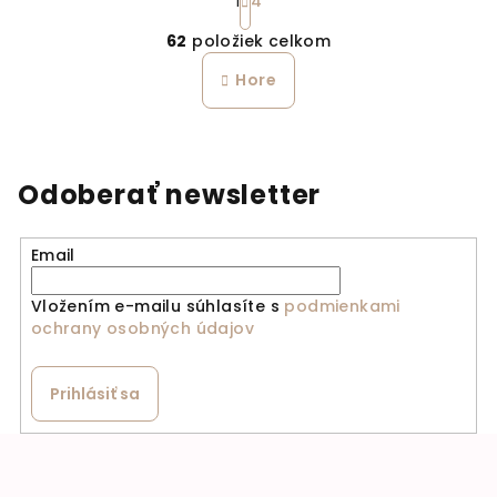
1
4
Ovládacie prvky výpi
62
položiek celkom
Hore
Odoberať newsletter
Email
Vložením e-mailu súhlasíte s
podmienkami
ochrany osobných údajov
Prihlásiť sa
Zápätie