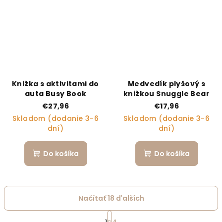
Knižka s aktivitami do
Medvedík plyšový s
auta Busy Book
knižkou Snuggle Bear
€27,96
€17,96
Skladom (dodanie 3-6
Skladom (dodanie 3-6
dní)
dní)
Do košíka
Do košíka
Načítať 18 ďalších
Stránkovanie