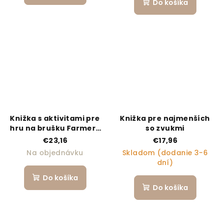
Do košíka
Knižka s aktivitami pre
Knižka pre najmenších
hru na brušku Farmers
so zvukmi
Funday
€23,16
€17,96
Na objednávku
Skladom (dodanie 3-6
dní)
Do košíka
Do košíka