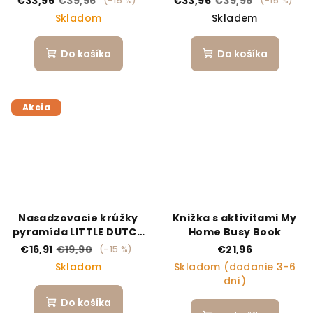
€33,96
€39,96
€33,96
€39,96
(–15 %)
(–15 %)
Skladom
Skladem
Do košíka
Do košíka
Akcia
Nasadzovacie krúžky
Knižka s aktivitami My
pyramída LITTLE DUTCH
Home Busy Book
- Pure&Nature
€16,91
€19,90
€21,96
(–15 %)
Skladom
Skladom (dodanie 3-6
dní)
Do košíka