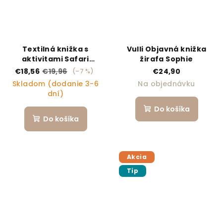
Textilná knižka s
Vulli Objavná knižka
aktivitami Safari
žirafa Sophie
Friends
€18,56
€19,96
€24,90
(–7 %)
Skladom (dodanie 3-6
Na objednávku
dní)
Do košíka
Do košíka
Akcia
Tip