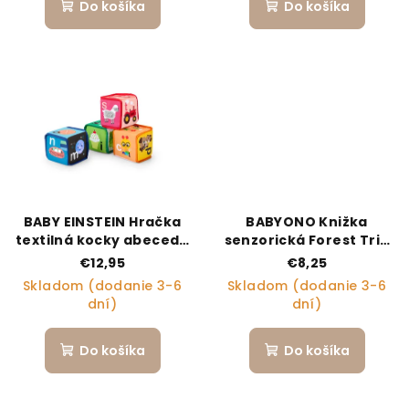
Do košíka
Do košíka
BABY EINSTEIN Hračka
BABYONO Knižka
textilná kocky abeceda
senzorická Forest Trip
Alpha Stacks™ 4ks, 3m+
0m+
€12,95
€8,25
Skladom (dodanie 3-6
Skladom (dodanie 3-6
dní)
dní)
Do košíka
Do košíka