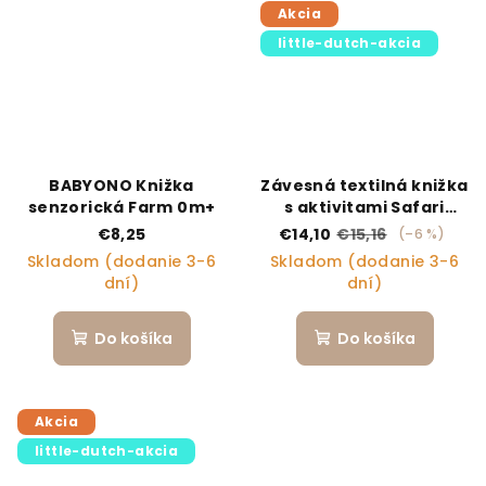
Akcia
little-dutch-akcia
BABYONO Knižka
Závesná textilná knižka
senzorická Farm 0m+
s aktivitami Safari
Friends
€8,25
€14,10
€15,16
(–6 %)
Skladom (dodanie 3-6
Skladom (dodanie 3-6
dní)
dní)
Do košíka
Do košíka
Akcia
little-dutch-akcia