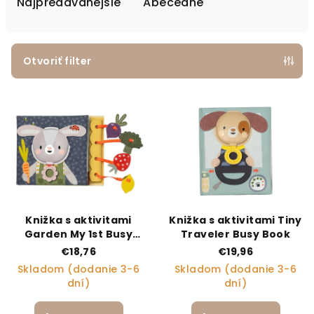
Najpredávanejšie
Abecedne
Otvoriť filter
Výpis produktov
Knižka s aktivitami
Knižka s aktivitami Tiny
Garden My 1st Busy
Traveler Busy Book
Book
€18,76
€19,96
Skladom (dodanie 3-6
Skladom (dodanie 3-6
dní)
dní)