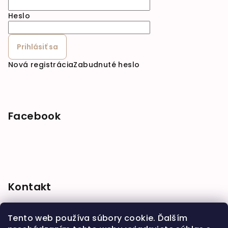
Heslo
Prihlásiť sa
Nová registrácia
Zabudnuté heslo
Facebook
Kontakt
shop
@
babymarket.sk
Tento web používa súbory cookie. Ďalším
+421 914 334 455