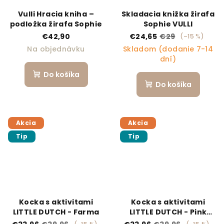
Vulli Hracia kniha –
Skladacia knižka žirafa
podložka žirafa Sophie
Sophie VULLI
€42,90
€24,65
€29
(–15 %)
Na objednávku
Skladom (dodanie 7-14
dní)
Do košíka
Do košíka
Akcia
Akcia
Tip
Tip
Kocka s aktivitami
Kocka s aktivitami
LITTLE DUTCH - Farma
LITTLE DUTCH - Pink
Flowers