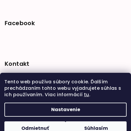
Facebook
Kontakt
shop
@
babymarket.sk
Tento web používa súbory cookie. Ďalším
+421 914 334 455
prechádzaním tohto webu vyjadrujete súhlas s
ich používaním. Viac informácií
tu
.
Nastavenie
Copyright 2026
BabyMarket
. Všetky práva
vyhradené.
Upraviť nastavenie cookies
Odmietnuť
Súhlasím