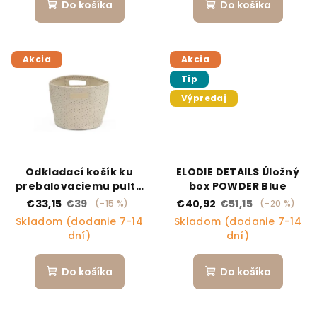
Do košíka
Do košíka
Akcia
Akcia
Tip
Výpredaj
Odkladací košík ku
ELODIE DETAILS Úložný
prebalovaciemu pultu
box POWDER Blue
STOKKE® Sleepi™
€33,15
€39
€40,92
€51,15
(–15 %)
(–20 %)
Skladom (dodanie 7-14
Skladom (dodanie 7-14
dní)
dní)
Do košíka
Do košíka