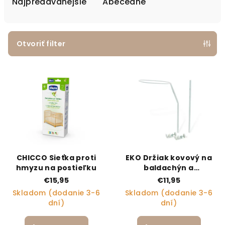
Najpredávanejšie
Abecedne
Otvoriť filter
Výpis produktov
CHICCO Sieťka proti
EKO Držiak kovový na
hmyzu na postieľku
baldachýn a
moskytiéru na
€15,95
€11,95
postieľku
Skladom (dodanie 3-6
Skladom (dodanie 3-6
dní)
dní)