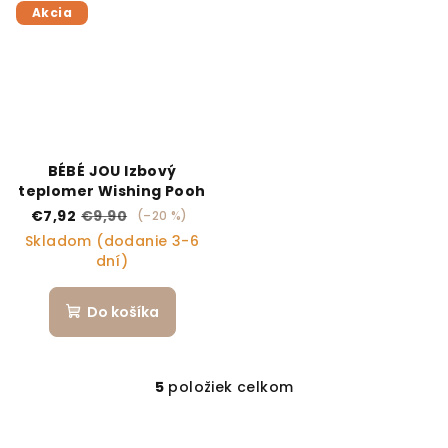
Akcia
BÉBÉ JOU Izbový
teplomer Wishing Pooh
€7,92
€9,90
(–20 %)
Skladom (dodanie 3-6
dní)
Do košíka
5
položiek celkom
Ovládacie prvky výpi