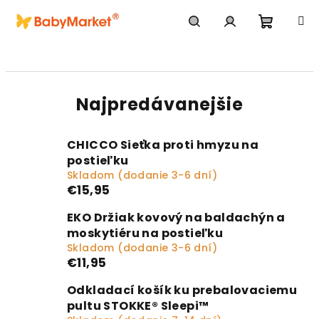
Prejsť na obsah
Nákupn
Hľadať
Prihlásenie
Najpredávanejšie
CHICCO Sieťka proti hmyzu na
postieľku
Skladom (dodanie 3-6 dní)
€15,95
EKO Držiak kovový na baldachýn a
moskytiéru na postieľku
Skladom (dodanie 3-6 dní)
€11,95
Odkladací košík ku prebalovaciemu
pultu STOKKE® Sleepi™