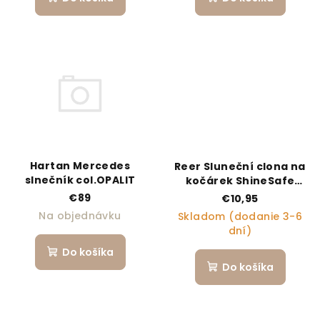
Hartan Mercedes
Reer Sluneční clona na
slnečník col.OPALIT
kočárek ShineSafe
grey - melange UPF 80+
€89
€10,95
Na objednávku
Skladom (dodanie 3-6
dní)
Do košíka
Do košíka