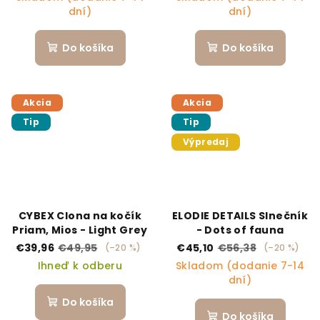
dní)
dní)
Do košíka
Do košíka
Akcia
Akcia
Tip
Tip
Výpredaj
CYBEX Clona na kočík
ELODIE DETAILS Slnečník
Priam, Mios - Light Grey
- Dots of fauna
€39,96
€49,95
€45,10
€56,38
(–20 %)
(–20 %)
Ihneď k odberu
Skladom (dodanie 7-14
dní)
Do košíka
Do košíka