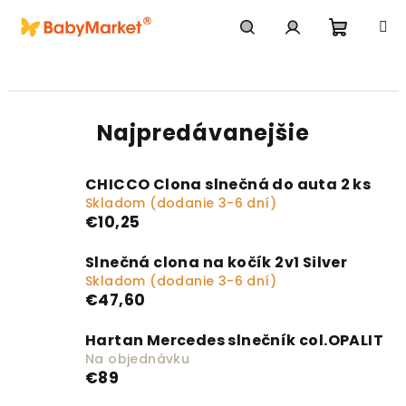
Prejsť na obsah
Nákupn
Hľadať
Prihlásenie
Najpredávanejšie
CHICCO Clona slnečná do auta 2 ks
Skladom (dodanie 3-6 dní)
€10,25
Slnečná clona na kočík 2v1 Silver
Skladom (dodanie 3-6 dní)
€47,60
Hartan Mercedes slnečník col.OPALIT
Na objednávku
€89