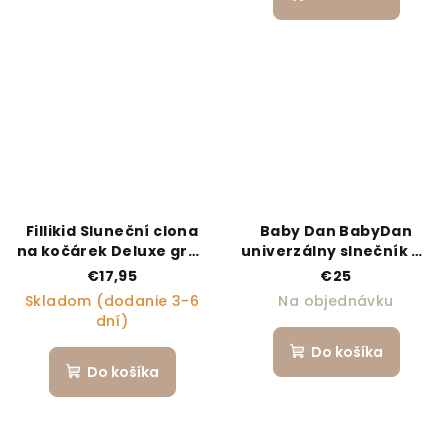
Fillikid Sluneční clona
Baby Dan BabyDan
na kočárek Deluxe grey
univerzálny slnečník ku
melange
kočíku, UV50
€17,95
€25
Skladom (dodanie 3-6
Na objednávku
dní)
Do košíka
Do košíka