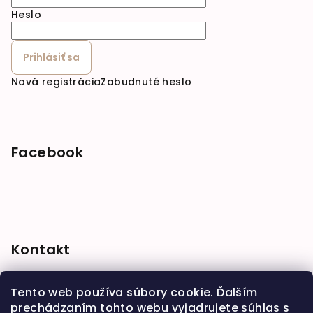
Heslo
Prihlásiť sa
Nová registrácia
Zabudnuté heslo
Facebook
Kontakt
shop
@
babymarket.sk
Tento web používa súbory cookie. Ďalším
+421 914 334 455
prechádzaním tohto webu vyjadrujete súhlas s