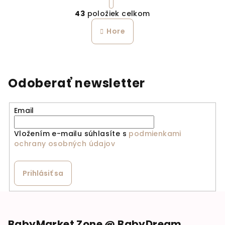
Ovládacie prvky výpi
43
položiek celkom
Hore
Odoberať newsletter
Email
Vložením e-mailu súhlasíte s
podmienkami
ochrany osobných údajov
Prihlásiť sa
Zápätie
BabyMarket Zone @ BabyDream