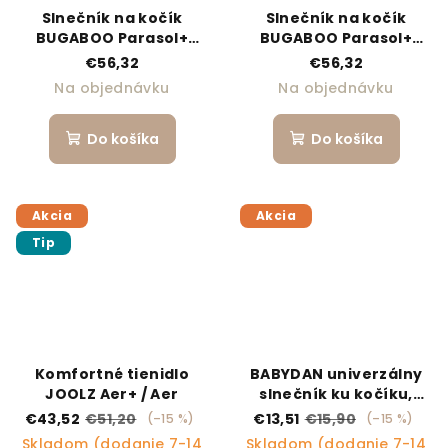
Slnečník na kočík
Slnečník na kočík
BUGABOO Parasol+
BUGABOO Parasol+
Fresh White
Black
€56,32
€56,32
Na objednávku
Na objednávku
Do košíka
Do košíka
Akcia
Akcia
Tip
Komfortné tienidlo
BABYDAN univerzálny
JOOLZ Aer+ / Aer
slnečník ku kočíku,
UV50
€43,52
€51,20
€13,51
€15,90
(–15 %)
(–15 %)
Skladom (dodanie 7-14
Skladom (dodanie 7-14