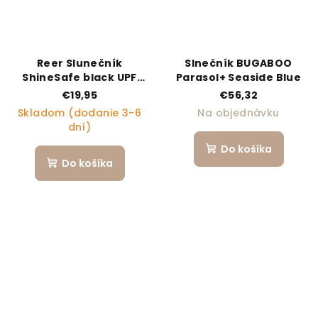
Reer Slunečník
Slnečník BUGABOO
ShineSafe black UPF
Parasol+ Seaside Blue
80+
€19,95
€56,32
Skladom (dodanie 3-6
Na objednávku
dní)
Do košíka
Do košíka