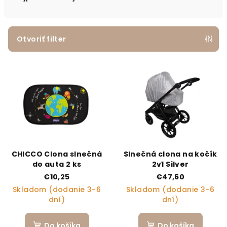
Otvoriť filter
Výpis produktov
CHICCO Clona slnečná
Slnečná clona na kočík
do auta 2 ks
2v1 Silver
€10,25
€47,60
Skladom (dodanie 3-6
Skladom (dodanie 3-6
dní)
dní)
Do košíka
Do košíka