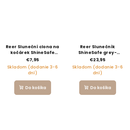
Reer Sluneční clona na
Reer Slunečník
kočárek ShineSafe
ShineSafe grey-
black UPF 80+
melange UPF 80+
€7,95
€23,95
Skladom (dodanie 3-6
Skladom (dodanie 3-6
dní)
dní)
Do košíka
Do košíka