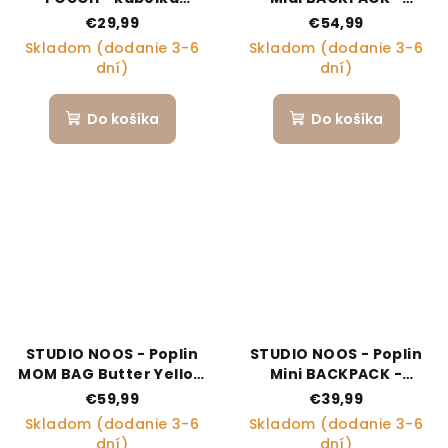
Rasberry Striped
batůžek - přední kapsa
€29,99
€54,99
Butter Yellow Stripped
Skladom (dodanie 3-6
Skladom (dodanie 3-6
dní)
dní)
Do košíka
Do košíka
STUDIO NOOS - Poplin
STUDIO NOOS - Poplin
MOM BAG Butter Yellow
Mini BACKPACK -
Striped
batůžek Butter Yellow
€59,99
€39,99
Striped
Skladom (dodanie 3-6
Skladom (dodanie 3-6
dní)
dní)