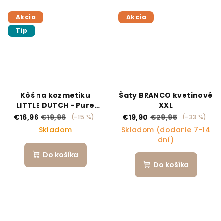
Akcia
Akcia
Tip
Kôš na kozmetiku
Šaty BRANCO kvetinové
LITTLE DUTCH - Pure
XXL
Mauve
€16,96
€19,96
€19,90
€29,95
(–15 %)
(–33 %)
Skladom
Skladom (dodanie 7-14
dní)
Do košíka
Do košíka