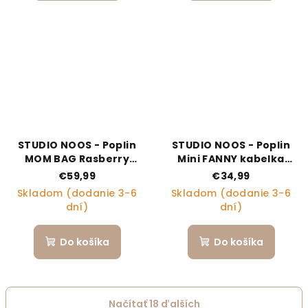
STUDIO NOOS - Poplin
STUDIO NOOS - Poplin
MOM BAG Rasberry
Mini FANNY kabelka
Striped
Raspberry Striped
€59,99
€34,99
Skladom (dodanie 3-6
Skladom (dodanie 3-6
dní)
dní)
Do košíka
Do košíka
Načítať 18 ďalších