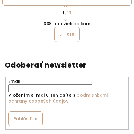
Stránkovanie
1
19
Ovládacie prvky výpi
338
položiek celkom
Hore
Odoberať newsletter
Email
Vložením e-mailu súhlasíte s
podmienkami
ochrany osobných údajov
Prihlásiť sa
Zápätie