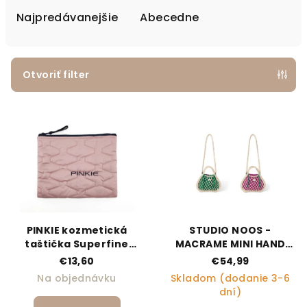
Najpredávanejšie
Abecedne
Otvoriť filter
Výpis produktov
PINKIE kozmetická
STUDIO NOOS -
taštička Superfine
MACRAME MINI HAND
Light Pink
BAG síťka Natural
€13,60
€54,99
&amp; vnitřní taška
Na objednávku
Skladom (dodanie 3-6
Purple Green
dní)