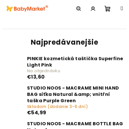
Prejsť na obsah
Nákupn
Hľadať
Prihlásenie
Najpredávanejšie
PINKIE kozmetická taštička Superfine
Light Pink
Na objednávku
€13,60
STUDIO NOOS - MACRAME MINI HAND
BAG síťka Natural &amp; vnitřní
taška Purple Green
Skladom (dodanie 3-6 dní)
€54,99
STUDIO NOOS - MACRAME BOTTLE BAG