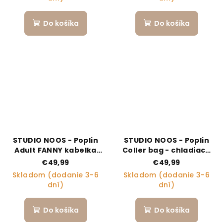
Do košíka
Do košíka
STUDIO NOOS - Poplin
STUDIO NOOS - Poplin
Adult FANNY kabelka
Coller bag - chladiaca
Raspberry Striped
taška Raspberry
€49,99
€49,99
Striped
Skladom (dodanie 3-6
Skladom (dodanie 3-6
dní)
dní)
Do košíka
Do košíka