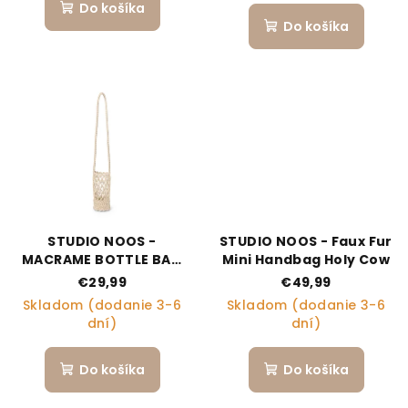
Do košíka
Do košíka
STUDIO NOOS -
STUDIO NOOS - Faux Fur
MACRAME BOTTLE BAG
Mini Handbag Holy Cow
Natural
€29,99
€49,99
Skladom (dodanie 3-6
Skladom (dodanie 3-6
dní)
dní)
Do košíka
Do košíka