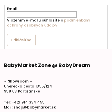
Email
Vložením e-mailu súhlasíte s
podmienkami
ochrany osobných údajov
Prihlásiť sa
Zápätie
BabyMarket Zone @ BabyDream
= Showroom =
Uherecká cesta 1355/124
958 03 Partizánske
Tel:
+421 914 334 455
Mail:
shop@babymarket.sk