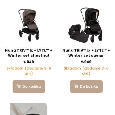
Výpis produktov
Nuna TRIV™ lx + LYTL™ +
Nuna TRIV™ lx + LYTL™ +
Winter set chestnut
Winter set caviar
€949
€949
Skladom (dodanie 3-6
Skladom (dodanie 3-6
dní)
dní)
Do košíka
Do košíka