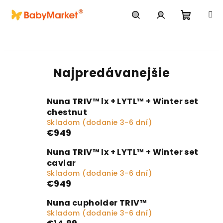
Prejsť na obsah
Nákupn
Hľadať
Prihlásenie
Najpredávanejšie
Nuna TRIV™ lx + LYTL™ + Winter set
chestnut
Skladom (dodanie 3-6 dní)
€949
Nuna TRIV™ lx + LYTL™ + Winter set
caviar
Skladom (dodanie 3-6 dní)
€949
Nuna cupholder TRIV™
Skladom (dodanie 3-6 dní)