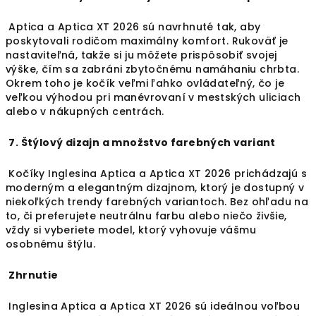
Aptica a Aptica XT 2026 sú navrhnuté tak, aby
poskytovali rodičom maximálny komfort. Rukoväť je
nastaviteľná, takže si ju môžete prispôsobiť svojej
výške, čím sa zabráni zbytočnému namáhaniu chrbta.
Okrem toho je kočík veľmi ľahko ovládateľný, čo je
veľkou výhodou pri manévrovaní v mestských uliciach
alebo v nákupných centrách.
7. Štýlový dizajn a množstvo farebných variant
Kočíky Inglesina Aptica a Aptica XT 2026 prichádzajú s
moderným a elegantným dizajnom, ktorý je dostupný v
niekoľkých trendy farebných variantoch. Bez ohľadu na
to, či preferujete neutrálnu farbu alebo niečo živšie,
vždy si vyberiete model, ktorý vyhovuje vášmu
osobnému štýlu.
Zhrnutie
Inglesina Aptica a Aptica XT 2026 sú ideálnou voľbou