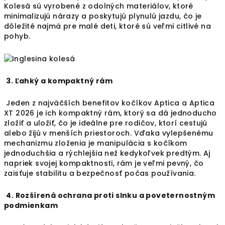
Kolesá sú vyrobené z odolných materiálov, ktoré
minimalizujú nárazy a poskytujú plynulú jazdu, čo je
dôležité najmä pre malé deti, ktoré sú veľmi citlivé na
pohyb.
3. Ľahký a kompaktný rám
Jeden z najväčších benefitov kočíkov Aptica a Aptica
XT 2026 je ich kompaktný rám, ktorý sa dá jednoducho
zložiť a uložiť, čo je ideálne pre rodičov, ktorí cestujú
alebo žijú v menších priestoroch. Vďaka vylepšenému
mechanizmu zloženia je manipulácia s kočíkom
jednoduchšia a rýchlejšia než kedykoľvek predtým. Aj
napriek svojej kompaktnosti, rám je veľmi pevný, čo
zaisťuje stabilitu a bezpečnosť počas používania.
4. Rozšírená ochrana proti slnku a poveternostným
podmienkam