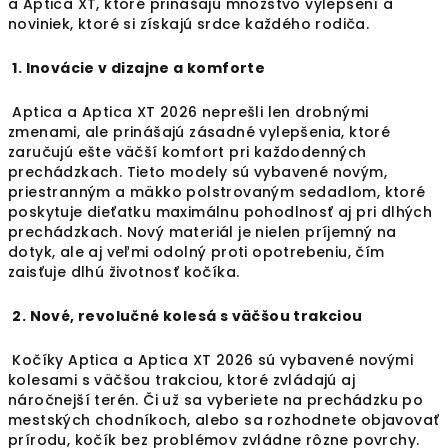
a Aptica XT, ktoré prinášajú množstvo vylepšení a
noviniek, ktoré si získajú srdce každého rodiča.
1. Inovácie v dizajne a komforte
Aptica a Aptica XT 2026 neprešli len drobnými
zmenami, ale prinášajú zásadné vylepšenia, ktoré
zaručujú ešte väčší komfort pri každodenných
prechádzkach. Tieto modely sú vybavené novým,
priestranným a mäkko polstrovaným sedadlom, ktoré
poskytuje dieťatku maximálnu pohodlnosť aj pri dlhých
prechádzkach. Nový materiál je nielen príjemný na
dotyk, ale aj veľmi odolný proti opotrebeniu, čím
zaisťuje dlhú životnosť kočíka.
2. Nové, revolučné kolesá s väčšou trakciou
Kočíky Aptica a Aptica XT 2026 sú vybavené novými
kolesami s väčšou trakciou, ktoré zvládajú aj
náročnejší terén. Či už sa vyberiete na prechádzku po
mestských chodníkoch, alebo sa rozhodnete objavovať
prírodu, kočík bez problémov zvládne rôzne povrchy.