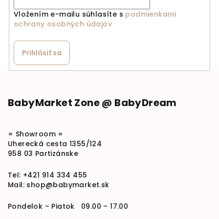
Vložením e-mailu súhlasíte s
podmienkami
ochrany osobných údajov
Prihlásiť sa
Zápätie
BabyMarket Zone @ BabyDream
= Showroom =
Uherecká cesta 1355/124
958 03 Partizánske
Tel:
+421 914 334 455
Mail:
shop@babymarket.sk
Pondelok – Piatok 09.00 – 17.00