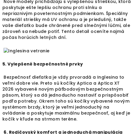
Nové modely prichádzajú s vylepšenou strieškou, ktorá
poskytuje ešte lepšiu ochranu proti slnku a
nepriaznivým poveternostným podmienkam. Špeciálny
materiál striešky má UV ochranu a je priedušný, takže
vaše dieťatko bude chránené pred slnečnými lúčmi, ale
zároveň sa nebude potiť. Tento detail oceníte najmä
počas horúcich letných dní.
5. Vylepšené bezpečnostné prvky
Bezpečnosť dieťatka je vždy prvoradá a Inglesina to
veľmi dobre vie. Preto sú kočíky Aptica a Aptica XT
2026 vybavené novým päťbodovým bezpečnostným
pásom, ktorý sa dá jednoducho nastaviť a prispôsobiť
podľa potreby. Okrem toho sú kočíky vybavené novým
systémom brzdy, ktorý je veľmi jednoduchý na
ovládanie a poskytuje maximálnu bezpečnosť, aj keď je
kočík v kľude na strmom teréne.
6. Rodičovský komfort a jednoduchá manipulácia