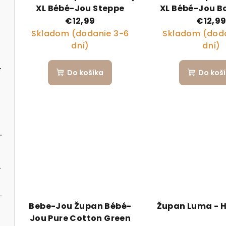
XL Bébé-Jou Steppe
XL Bébé-Jou 
Garde
€12,99
€12,9
Skladom (dodanie 3-6
Skladom (doda
dní)
dní)
o skladacou vaničkou
Do košíka
Do koš
rizované s puzdrom 2024 - zelené
35 cm
Bebe-Jou Župan Bébé-
Župan Luma - 
Jou Pure Cotton Green