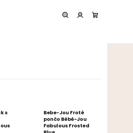
Hľadať
Prihlásenie
Nákupný koš
k s
Bebe-Jou Froté
é
pončo Bébé-Jou
lous
Fabulous Frosted
Blue