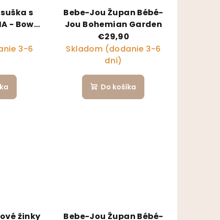
osuška s
Bebe-Jou Župan Bébé-
A - Bow
Jou Bohemian Garden
9
€29,90
nie 3-6
Skladom (dodanie 3-6
dní)
íka
Do košíka
ové žinky
Bebe-Jou Župan Bébé-