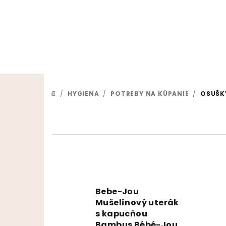
Prejsť na obsah
/
HYGIENA
/
POTREBY NA KÚPANIE
/
OSUŠK
DOMOV
Bebe-Jou
Mušelínový uterák
s kapucňou
Bambus Bébé-Jou