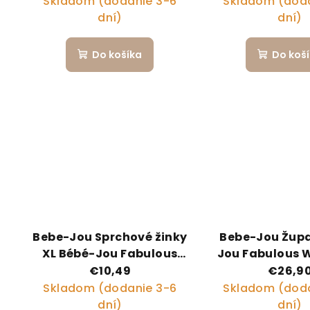
Skladom (dodanie 3-6
Skladom (doda
dní)
dní)
Do košíka
Do koš
Bebe-Jou Sprchové žinky
Bebe-Jou Žup
XL Bébé-Jou Fabulous
Jou Fabulous W
Wish Grey
€10,49
€26,9
Skladom (dodanie 3-6
Skladom (doda
dní)
dní)