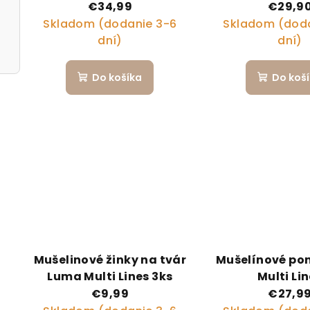
€34,99
€29,9
Skladom (dodanie 3-6
Skladom (doda
dní)
dní)
Do košíka
Do koš
Mušelinové žinky na tvár
Mušelínové po
Luma Multi Lines 3ks
Multi Li
€9,99
€27,9