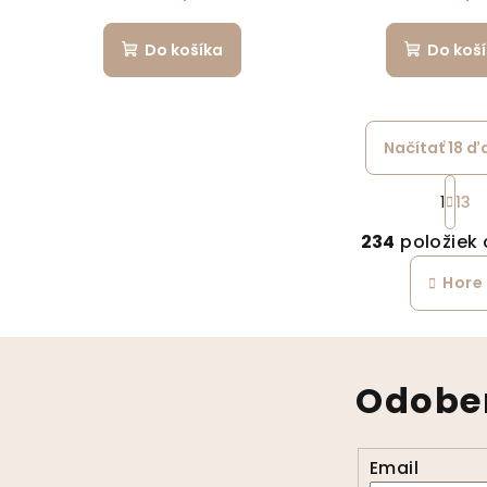
Do košíka
Do koš
Načítať 18 ď
St
1
13
Ov
234
položiek
Hore
Odober
Email