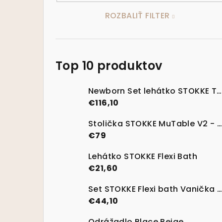
ROZBALIŤ FILTER
Top 10 produktov
Newborn Set lehátko STOKKE Tripp Trapp Vanilla White
€116,10
Stolička STOKKE MuTable V2 - Clover Green
€79
Lehátko STOKKE Flexi Bath
€21,60
Set STOKKE Flexi bath Vanička na kúpanie s termosenzitívnou nálepkou Transparent Green
€44,10
Odrážadlo Blace Beige