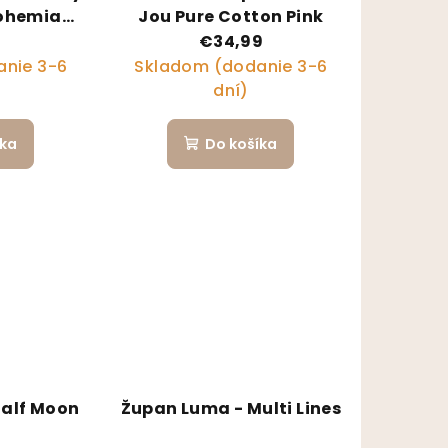
Bohemian
Jou Pure Cotton Pink
n
9
€34,99
nie 3-6
Skladom (dodanie 3-6
dní)
íka
Do košíka
Half Moon
Župan Luma - Multi Lines