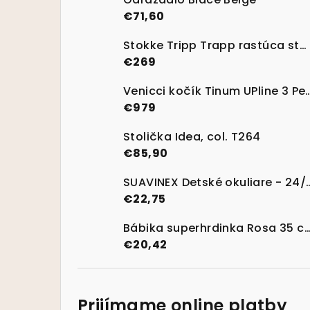
€71,60
Stokke Tripp Trapp rastúca stolička Heather Mauve + Baby set
€269
Venicci kočík Tinum UPline 3 Pebble s
€979
Stolička Idea, col. T264
€85,90
SUAVINEX Detské okuliare - 24/36 mesiacov pola
€22,75
Bábika superhrdinka Rosa 
€20,42
Prijímame online platby