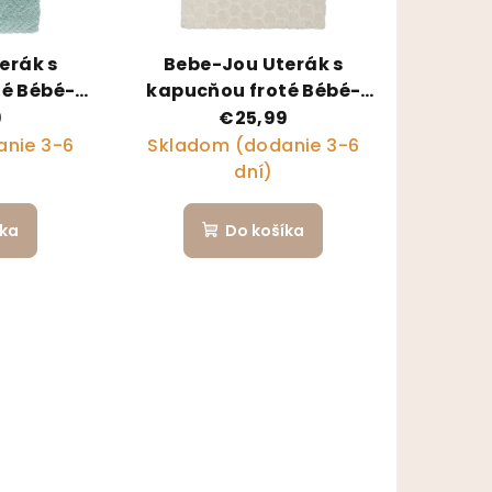
erák s
Bebe-Jou Uterák s
té Bébé-
kapucňou froté Bébé-
 Paper
Jou Fabulous Wish Grey
9
€25,99
s
nie 3-6
Skladom (dodanie 3-6
dní)
íka
Do košíka