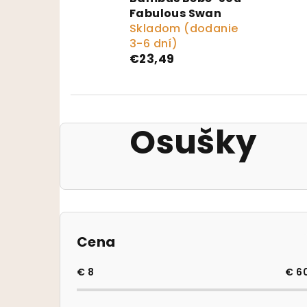
Fabulous Swan
Skladom (dodanie
3-6 dní)
€23,49
Osušky
Bočný panel
Cena
€
8
€
6