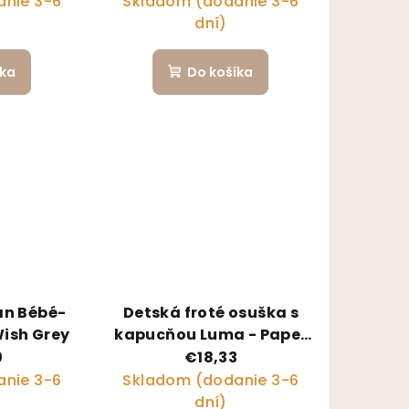
nie 3-6
Skladom (dodanie 3-6
dní)
íka
Do košíka
an Bébé-
Detská froté osuška s
ish Grey
kapucňou Luma - Paper
Boats limitovaná edicia
0
€18,33
nie 3-6
Skladom (dodanie 3-6
dní)