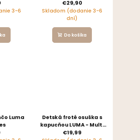
0
€29,90
nie 3-6
Skladom (dodanie 3-6
dní)
íka
Do košíka
nčo Luma
Detská froté osuška s
nes
kapucňou LUMA - Multi
Lines
9
€19,99