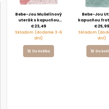
Bebe-Jou Mušelínový
Bebe-Jou Ut
uterák s kapucňou
kapucňou fro
Bambus Bébé-Jou
Jou Fabulous
€23,49
€25,9
Fabulous Swan
Plane
Skladom (dodanie 3-6
Skladom (doda
dní)
dní)
Do košíka
Do koš