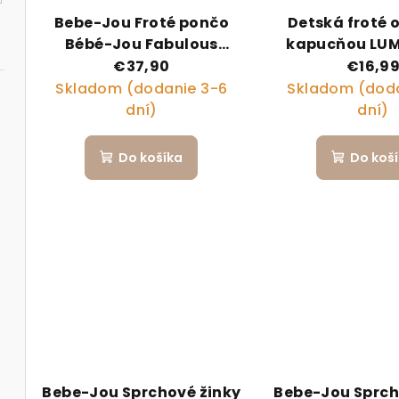
Bebe-Jou Froté pončo
Detská froté 
Bébé-Jou Fabulous
kapucňou LUM
Frosted Blue
Deco
€37,90
€16,9
Skladom (dodanie 3-6
Skladom (doda
dní)
dní)
Do košíka
Do koš
Bebe-Jou Sprchové žinky
Bebe-Jou Sprch