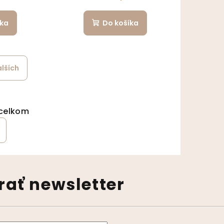
íka
Do košíka
alších
ránkovanie
ládacie prvky výpisu
 celkom
ať newsletter