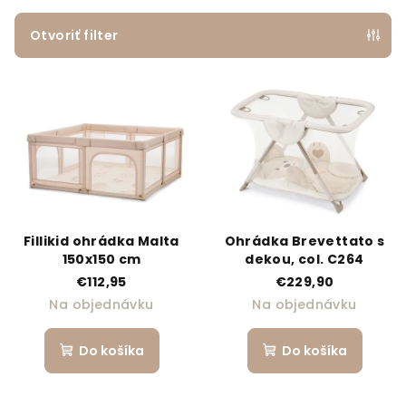
Otvoriť filter
Výpis produktov
Fillikid ohrádka Malta
Ohrádka Brevettato s
150x150 cm
dekou, col. C264
€112,95
€229,90
Na objednávku
Na objednávku
Do košíka
Do košíka