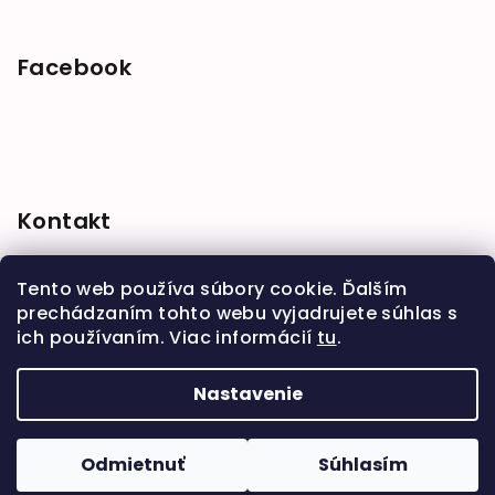
Facebook
Kontakt
shop
@
babymarket.sk
Tento web používa súbory cookie. Ďalším
+421 914 334 455
prechádzaním tohto webu vyjadrujete súhlas s
ich používaním. Viac informácií
tu
.
Nastavenie
Copyright 2026
BabyMarket
. Všetky práva
vyhradené.
Upraviť nastavenie cookies
Odmietnuť
Súhlasím
Vytvoril Shoptet