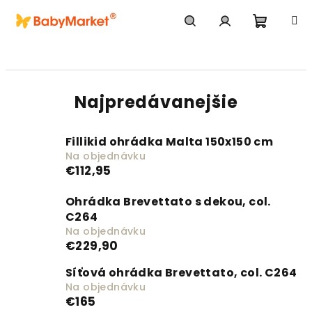
Prejsť na obsah
Nákupn
Hľadať
Prihlásenie
Najpredávanejšie
Fillikid ohrádka Malta 150x150 cm
Na objednávku
€112,95
Ohrádka Brevettato s dekou, col.
C264
Na objednávku
€229,90
Síťová ohrádka Brevettato, col. C264
Na objednávku
€165