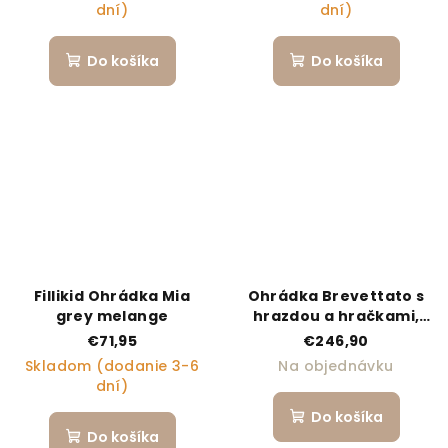
dní)
dní)
Do košíka
Do košíka
Fillikid Ohrádka Mia
Ohrádka Brevettato s
grey melange
hrazdou a hračkami,
Col.C261
€71,95
€246,90
Skladom (dodanie 3-6
Na objednávku
dní)
Do košíka
Do košíka