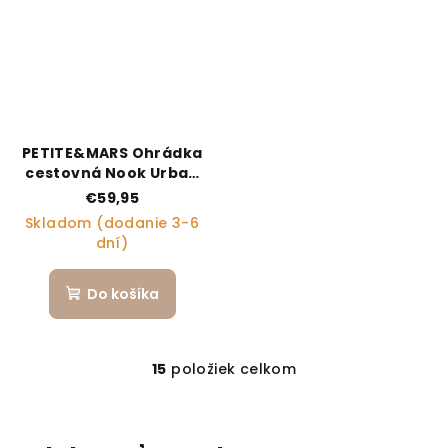
PETITE&MARS Ohrádka
cestovná Nook Urban
Charchoal Grey
€59,95
Skladom (dodanie 3-6
dní)
Do košíka
15
položiek celkom
Ovládacie prvky výpi