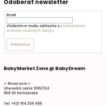
Odoberať newsletter
Email
Vložením e-mailu súhlasíte s
podmienkami
ochrany osobných údajov
Prihlásiť sa
Zápätie
BabyMarket Zone @ BabyDream
= Showroom =
Uherecká cesta 1355/124
958 03 Partizánske
Tel:
+421 914 334 455