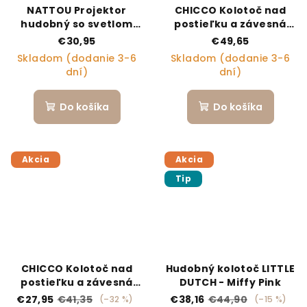
NATTOU Projektor
CHICCO Kolotoč nad
hudobný so svetlom
postieľku a závesná
zajačik beige
hračka 3v1
€30,95
€49,65
Next2Dreams ružová
Skladom (dodanie 3-6
Skladom (dodanie 3-6
0m+
dní)
dní)
Do košíka
Do košíka
Akcia
Akcia
Tip
CHICCO Kolotoč nad
Hudobný kolotoč LITTLE
postieľku a závesná
DUTCH - Miffy Pink
hračka 3v1
€27,95
€41,35
€38,16
€44,90
(–32 %)
(–15 %)