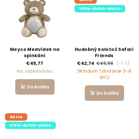
little-dutch-akcia
Meyco Medvídek na
Hudobný kolotoč Safari
spinkání
Friends
€45,77
€42,74
€45,96
(–7 %)
Na objednávku
Skladom (dodanie 3-6
dní)
Do košíka
Do košíka
Akcia
little-dutch-akcia