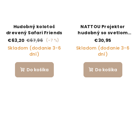
Hudobný kolotoč
NATTOU Projektor
drevený Safari Friends
hudobný so svetlom
koala grey
€63,20
€67,96
€30,95
(–7 %)
Skladom (dodanie 3-6
Skladom (dodanie 3-6
dní)
dní)
Do košíka
Do košíka