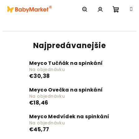
Prejsť na obsah
Nákupn
Hľadať
Prihlásenie
Najpredávanejšie
Meyco Tučňák na spinkání
Na objednávku
€30,38
Meyco Ovečka na spinkání
Na objednávku
€18,46
Meyco Medvídek na spinkání
Na objednávku
€45,77