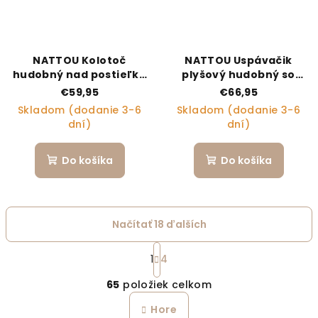
NATTOU Kolotoč
NATTOU Uspávačik
hudobný nad postieľku
plyšový hudobný so
drevo Mila, Zoe & Lana
svetielkom a senzorom
€59,95
€66,95
plaču 4v1 Sleepy Bunny
Skladom (dodanie 3-6
Skladom (dodanie 3-6
Pale Brown 0m+
dní)
dní)
Do košíka
Do košíka
Načítať 18 ďalších
Stránkovanie
1
4
Ovládacie prvky výpi
65
položiek celkom
Hore