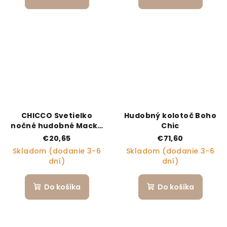
CHICCO Svetielko
Hudobný kolotoč Boho
nočné hudobné Macko
Chic
ružové 0m+
€20,65
€71,60
Skladom (dodanie 3-6
Skladom (dodanie 3-6
dní)
dní)
Do košíka
Do košíka