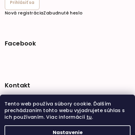
Prihlásiť sa
Nová registrácia
Zabudnuté heslo
Facebook
Kontakt
shop
@
babymarket.sk
Tento web používa súbory cookie. Ďalším
+421 914 334 455
prechádzaním tohto webu vyjadrujete súhlas s
ich používaním. Viac informácií
tu
.
Nastavenie