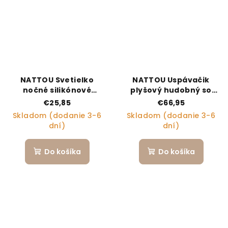
NATTOU Svetielko
NATTOU Uspávačik
nočné silikónové
plyšový hudobný so
medvedík veľké 16 cm
svetielkom a senzorom
€25,85
€66,95
plaču 4v1 Sleepy Bear
Skladom (dodanie 3-6
Skladom (dodanie 3-6
Beige 0m+
dní)
dní)
Do košíka
Do košíka