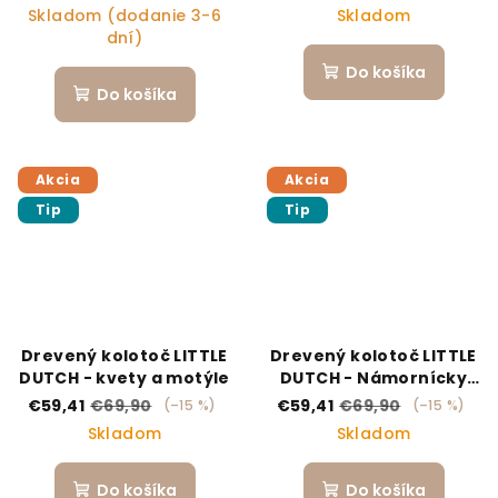
Next2Dreams neutral
Skladom (dodanie 3-6
Skladom
0m+
dní)
Do košíka
Do košíka
Akcia
Akcia
Tip
Tip
Drevený kolotoč LITTLE
Drevený kolotoč LITTLE
DUTCH - kvety a motýle
DUTCH - Námornícky
záliv
€59,41
€69,90
€59,41
€69,90
(–15 %)
(–15 %)
Skladom
Skladom
Do košíka
Do košíka