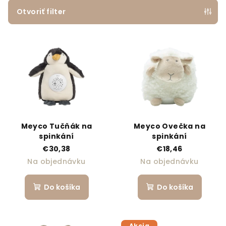
Otvoriť filter
Výpis produktov
Meyco Tučňák na
Meyco Ovečka na
spinkání
spinkání
€30,38
€18,46
Na objednávku
Na objednávku
Do košíka
Do košíka
Akcia