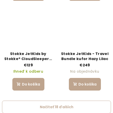
Stokke JetKids by
Stokke JetKids - Travel
Stokke® CloudSleeper™
Bundle kufor Hazy Lilac
nafukovačka Animal
€129
€249
Family
Ihneď k odberu
Na objednávku
Do košíka
Do košíka
Načítať 18 ďalších