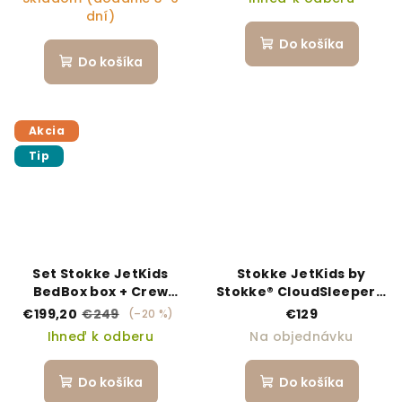
dní)
Do košíka
Do košíka
Akcia
Tip
Set Stokke JetKids
Stokke JetKids by
BedBox box + Crew
Stokke® CloudSleeper™
Backpack Pink
nafukovačka Space
€199,20
€249
€129
(–20 %)
Maze
Ihneď k odberu
Na objednávku
Do košíka
Do košíka