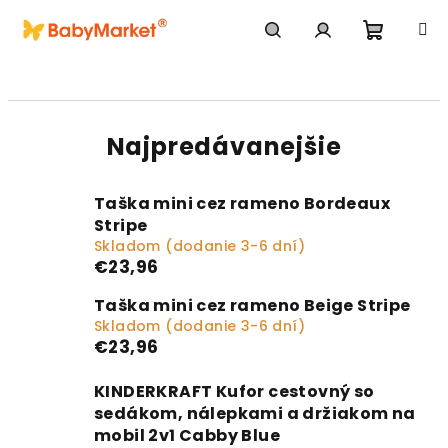
Prejsť na obsah
Nákupn
Hľadať
Prihlásenie
Najpredávanejšie
Taška mini cez rameno Bordeaux
Stripe
Skladom (dodanie 3-6 dní)
€23,96
Taška mini cez rameno Beige Stripe
Skladom (dodanie 3-6 dní)
€23,96
KINDERKRAFT Kufor cestovný so
sedákom, nálepkami a držiakom na
mobil 2v1 Cabby Blue