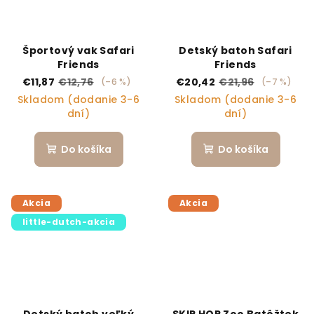
Športový vak Safari
Detský batoh Safari
Friends
Friends
€11,87
€12,76
€20,42
€21,96
(–6 %)
(–7 %)
Skladom (dodanie 3-6
Skladom (dodanie 3-6
dní)
dní)
Do košíka
Do košíka
Akcia
Akcia
little-dutch-akcia
Detský batoh veľký
SKIP HOP Zoo Batôžtek