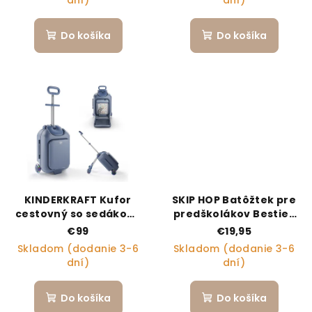
dní)
dní)
Do košíka
Do košíka
KINDERKRAFT Kufor
SKIP HOP Batôžtek pre
cestovný so sedákom,
predškolákov Besties
nálepkami a držiakom
Squad Jednorožec, 3r+
€99
€19,95
na mobil 2v1 Cabby Blue
Skladom (dodanie 3-6
Skladom (dodanie 3-6
dní)
dní)
Do košíka
Do košíka