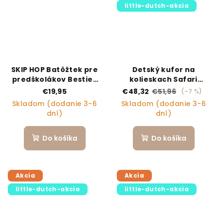
little-dutch-akcia
SKIP HOP Batôžtek pre
Detský kufor na
predškolákov Besties
kolieskach Safari
Squad Dino, 3r+
Friends
€19,95
€48,32
€51,96
(–7 %)
Skladom (dodanie 3-6
Skladom (dodanie 3-6
dní)
dní)
Do košíka
Do košíka
Akcia
Akcia
little-dutch-akcia
little-dutch-akcia