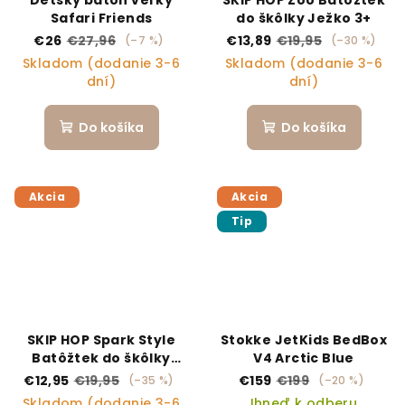
Safari Friends
do škôlky Ježko 3+
€26
€27,96
€13,89
€19,95
(–7 %)
(–30 %)
Skladom (dodanie 3-6
Skladom (dodanie 3-6
dní)
dní)
Do košíka
Do košíka
Akcia
Akcia
Tip
SKIP HOP Spark Style
Stokke JetKids BedBox
Batôžtek do škôlky
V4 Arctic Blue
Raketa 3+
€12,95
€19,95
€159
€199
(–35 %)
(–20 %)
Skladom (dodanie 3-6
Ihneď k odberu