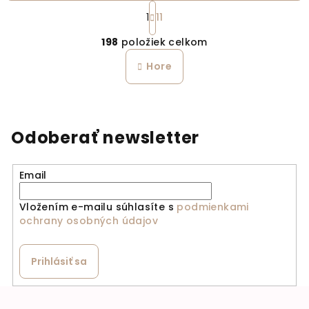
Stránkovanie
1
11
Ovládacie prvky výpi
198
položiek celkom
Hore
Odoberať newsletter
Email
Vložením e-mailu súhlasíte s
podmienkami
ochrany osobných údajov
Prihlásiť sa
Zápätie