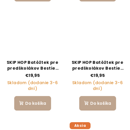
SKIP HOP Batôžtek pre
SKIP HOP Batôžtek pre
predškolákov Besties
predškolákov Besties
Squad Slon, 3r+
Squad Mačička, 3r+
€19,95
€19,95
Skladom (dodanie 3-6
Skladom (dodanie 3-6
dní)
dní)
Do košíka
Do košíka
Akcia