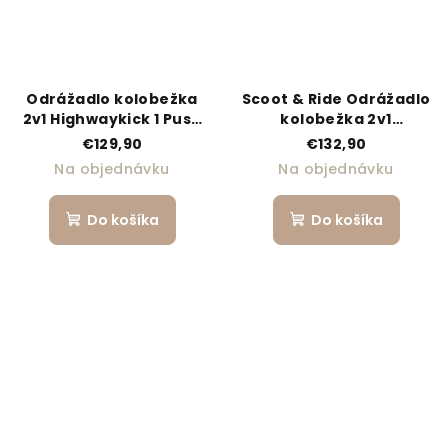
Odrážadlo kolobežka
Scoot & Ride Odrážadlo
2v1 Highwaykick 1 Push
kolobežka 2v1
and Go steel
Highwaykick 1 Push and
€129,90
€132,90
Go ash
Na objednávku
Na objednávku
Do košíka
Do košíka