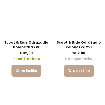
Scoot & Ride Odrážadlo
Scoot & Ride Odrážadlo
kolobežka 2v1
kolobežka 2v1
Highwaykick 1
Highwaykick 1 lemon
€112,90
€112,90
blueberry
Ihneď k odberu
Na objednávku
Do košíka
Do košíka