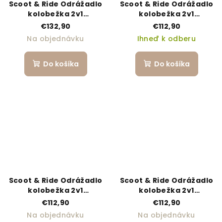
Scoot & Ride Odrážadlo
Scoot & Ride Odrážadlo
kolobežka 2v1
kolobežka 2v1
Highwaykick 1 Push and
Highwaykick 1 olive
€132,90
€112,90
Go wildberry
Na objednávku
Ihneď k odberu
Do košíka
Do košíka
Scoot & Ride Odrážadlo
Scoot & Ride Odrážadlo
kolobežka 2v1
kolobežka 2v1
Highwaykick 1 ash
Highwaykick 1 forest
€112,90
€112,90
Na objednávku
Na objednávku