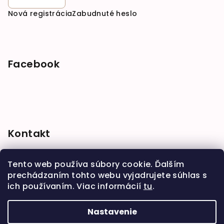
Nová registrácia
Zabudnuté heslo
Facebook
Kontakt
shop
@
babymarket.sk
Tento web používa súbory cookie. Ďalším
+421 914 334 455
prechádzaním tohto webu vyjadrujete súhlas s
ich používaním. Viac informácií
tu
.
Nastavenie