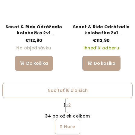
Scoot & Ride Odrážadlo
Scoot & Ride Odrážadlo
kolobežka 2v1
kolobežka 2v1
Highwaykick 1 kiwi
Highwaykick 1 rose
€112,90
€112,90
Na objednávku
Ihneď k odberu
Do košíka
Do košíka
Načítať 16 ďalších
Stránkovanie
1
2
Ovládacie prvky výpi
34
položiek celkom
Hore