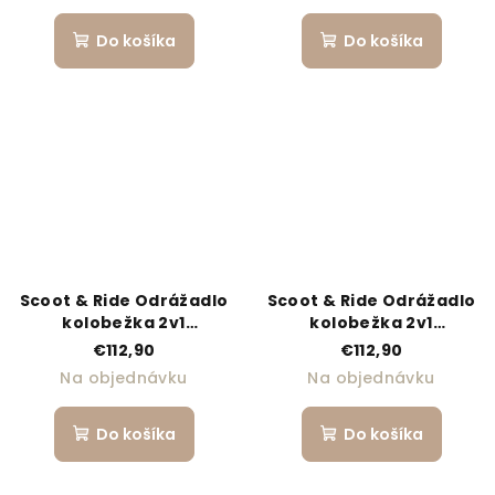
Do košíka
Do košíka
Scoot & Ride Odrážadlo
Scoot & Ride Odrážadlo
kolobežka 2v1
kolobežka 2v1
Highwaykick 1 steel
Highwaykick 1 peach
€112,90
€112,90
Na objednávku
Na objednávku
Do košíka
Do košíka