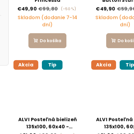
Princessa
Button Star
€49,90
€99,80
€49,90
€59,9
(–50 %)
Skladom (dodanie 7-14
Skladom (doda
dní)
dní)
Do košíka
Do koš
Akcia
Tip
Akcia
Ti
ALVI Posteľná bielizeň
ALVI Posteľná 
135x100, 60x40 -
135x100, 60
návliečky Siver Star
návliečky Rau