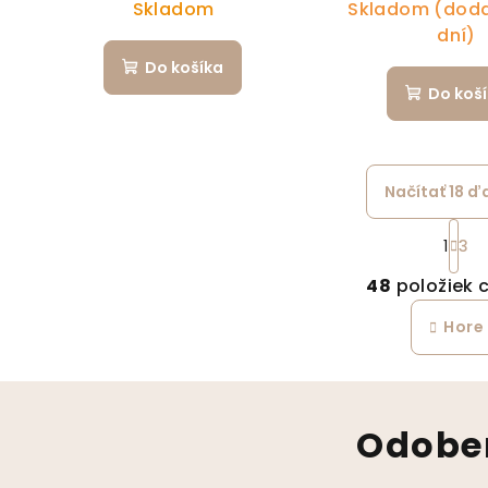
Skladom
Skladom (doda
dní)
Do košíka
Do koš
Načítať 18 ď
St
1
3
Ov
48
položiek 
Hore
Odober