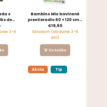
ada s
Bambino Mio bavlnené
3ks do
prestieradlo 60 × 120 cm s
x85 cm
membránou
6
€19,90
n Green
nie 3-6
Skladom (dodanie 3-6
dní)
íka
Do košíka
Akcia
Tip