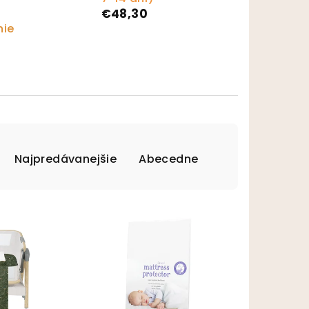
€48,30
nie
Najpredávanejšie
Abecedne