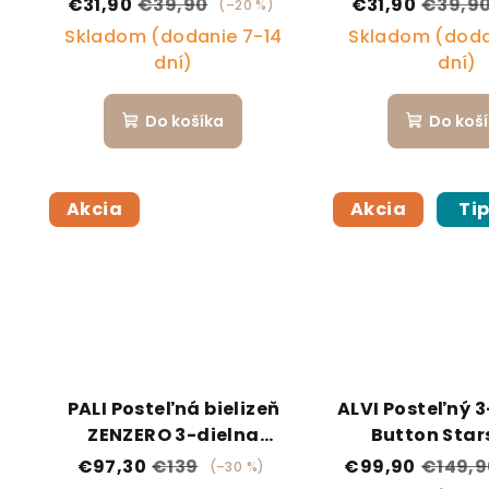
€31,90
€39,90
€31,90
€39,9
(–20 %)
Skladom (dodanie 7-14
Skladom (doda
dní)
dní)
Do košíka
Do koš
Akcia
Akcia
Ti
PALI Posteľná bielizeň
ALVI Posteľný 3
ZENZERO 3-dielna
Button Star
súprava light blue
€97,30
€139
€99,90
€149,9
(–30 %)