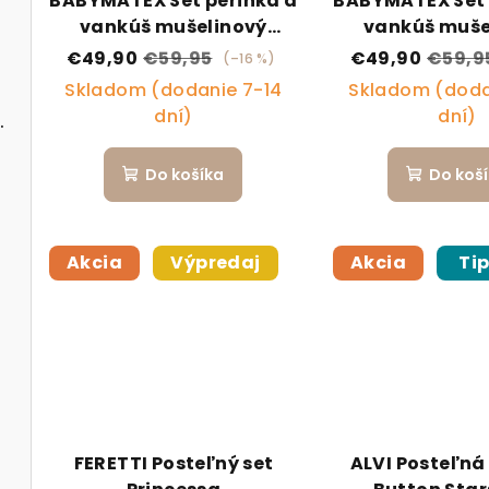
BABYMATEX Set perinka a
BABYMATEX Set 
vankúš mušelinový
vankúš muše
135x100/40x60 - Hnedý
135x100/40x60 
€49,90
€59,95
€49,90
€59,9
(–16 %)
Skladom (dodanie 7-14
Skladom (doda
dní)
dní)
l Forest Friends
Do košíka
Do koš
Akcia
Výpredaj
Akcia
Ti
FERETTI Posteľný set
ALVI Posteľná 