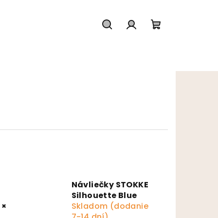
Hľadať
Prihlásenie
Nákupný koš
Návliečky STOKKE
Silhouette Blue
 ×
Skladom (dodanie
7-14 dní)