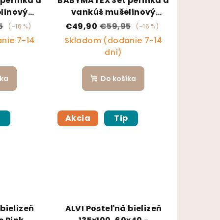
perinka a
BABYMATEX Set perinka a
linový
vankúš mušelinový
- Krémový
135x100/40x60 - Ružový
5
€49,90
€59,95
(–16 %)
(–16 %)
nie 7-14
Skladom (dodanie 7-14
dní)
íka
Do košíka
p
Akcia
Tip
bielizeň
ALVI Posteľná bielizeň