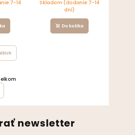
nie 7-14
Skladom (dodanie 7-14
dní)
íka
Do košíka
alších
ránkovanie
ládacie prvky výpisu
celkom
ať newsletter