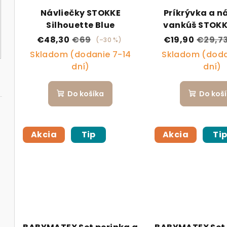
Návliečky STOKKE
Príkrývka a n
Silhouette Blue
vankúš STOKKE
Mini Bei
€48,30
€69
€19,90
€29,7
(–30 %)
Skladom (dodanie 7-14
Skladom (doda
dní)
dní)
Do košíka
Do koš
Akcia
Tip
Akcia
Ti