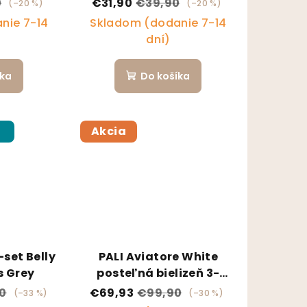
0
€31,90
€39,90
(–20 %)
(–20 %)
nie 7-14
Skladom (dodanie 7-14
dní)
íka
Do košíka
p
Akcia
-set Belly
PALI Aviatore White
s Grey
posteľná bielizeň 3-
dielny set
0
€69,93
€99,90
(–33 %)
(–30 %)