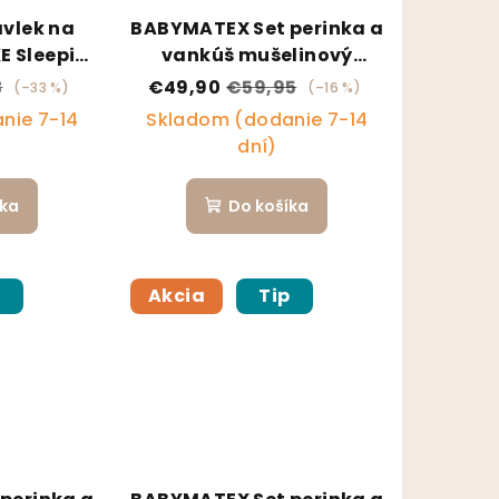
ávlek na
BABYMATEX Set perinka a
 Sleepi
vankúš mušelinový
ge
135x100/40x60 - Mintový
3
€49,90
€59,95
(–33 %)
(–16 %)
nie 7-14
Skladom (dodanie 7-14
dní)
íka
Do košíka
p
Akcia
Tip