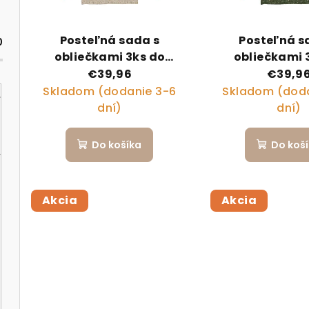
Posteľná sada s
Posteľná s
0
obliečkami 3ks do
obliečkami 
postieľky 50x85 cm
postieľky 50
€39,96
€39,9
Secret Garden Beige
Secret Garde
Skladom (dodanie 3-6
Skladom (doda
dní)
dní)
Do košíka
Do koš
Akcia
Akcia