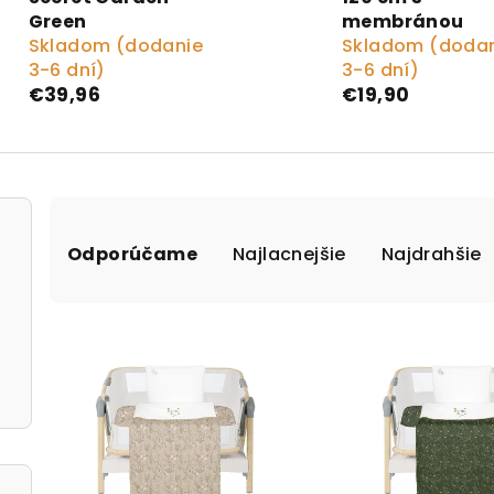
Green
membránou
Skladom (dodanie
Skladom (doda
3-6 dní)
3-6 dní)
€39,96
€19,90
Radenie produktov
Odporúčame
Najlacnejšie
Najdrahšie
Výpis produktov