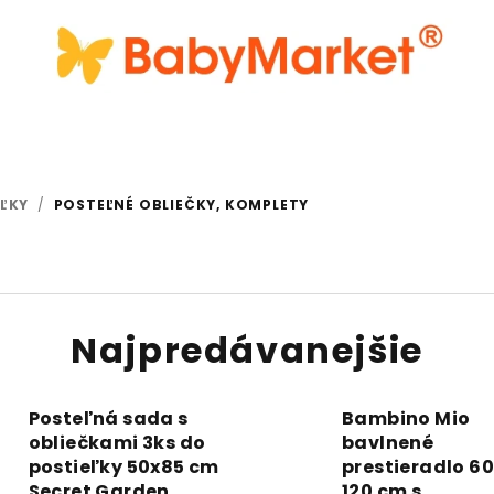
EĽKY
/
POSTEĽNÉ OBLIEČKY, KOMPLETY
Najpredávanejšie
Posteľná sada s
Bambino Mio
obliečkami 3ks do
bavlnené
postieľky 50x85 cm
prestieradlo 60
Secret Garden
120 cm s