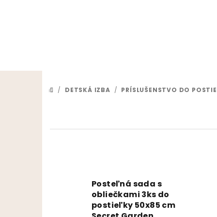
Prejsť na obsah
/
DETSKÁ IZBA
/
PRÍSLUŠENSTVO DO POSTI
DOMOV
Posteľná sada s
obliečkami 3ks do
postieľky 50x85 cm
Secret Garden