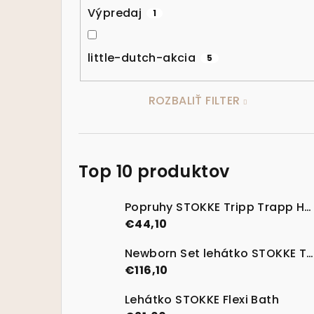
Výpredaj
1
little-dutch-akcia
5
ROZBALIŤ FILTER
Top 10 produktov
Popruhy STOKKE Tripp Trapp Harness V2 - nová generácia
€44,10
Newborn Set lehátko STOKKE Tripp Trapp Vanilla White
€116,10
Lehátko STOKKE Flexi Bath