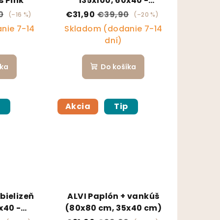
s Pink
135x100, 60x40 -
návliečky
0
€31,90
€39,90
(–16 %)
(–20 %)
nie 7-14
Skladom (dodanie 7-14
dní)
íka
Do košíka
p
Akcia
Tip
bielizeň
ALVI Paplón + vankúš
x40 -
(80x80 cm, 35x40 cm)
te Taupe