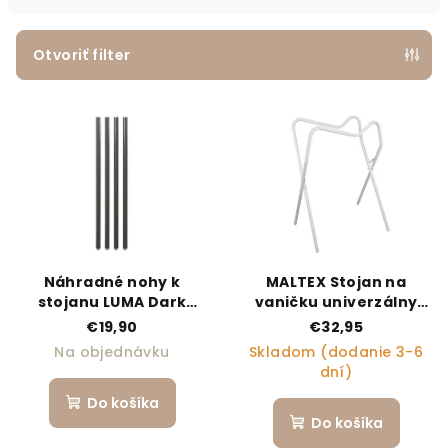
Otvoriť filter
Výpis produktov
Náhradné nohy k
MALTEX Stojan na
stojanu LUMA Dark
vaničku univerzálny
Green, sada 4ks
White
€19,90
€32,95
Na objednávku
Skladom (dodanie 3-6
dní)
Do košíka
Do košíka