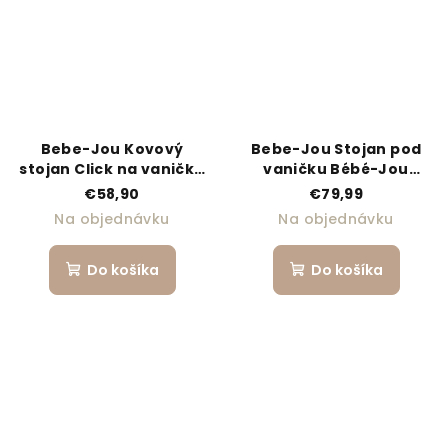
Bebe-Jou Kovový
Bebe-Jou Stojan pod
stojan Click na vaničku
vaničku Bébé-Jou
Bébé-Jou 103 cm Chalk
Sense Light Oat/Tiny
€58,90
€79,99
Brown/Farm Friends
Sheep
Na objednávku
Na objednávku
Do košíka
Do košíka