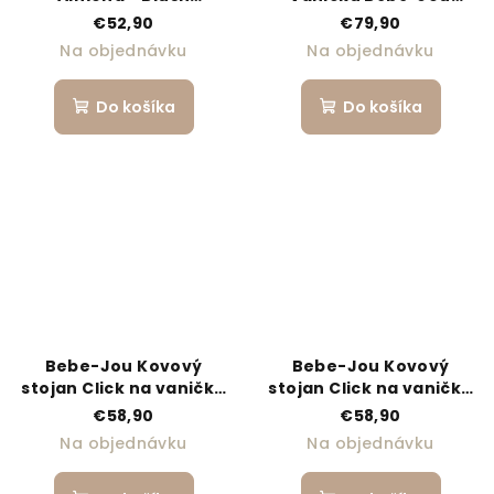
Pink/White
Sense Mocha Mousse
€52,90
€79,90
Na objednávku
Na objednávku
Do košíka
Do košíka
Bebe-Jou Kovový
Bebe-Jou Kovový
stojan Click na vaničku
stojan Click na vaničku
Bébé-Jou 98 cm Mocha
Bébé-Jou 103 cm
€58,90
€58,90
Mousse/Dear Goose
Mocha Mousse/Dear
Na objednávku
Na objednávku
Goose