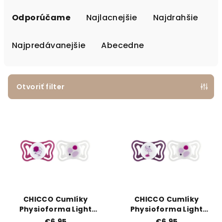
Radenie produktov
Odporúčame
Najlacnejšie
Najdrahšie
Najpredávanejšie
Abecedne
Otvoriť filter
Výpis produktov
CHICCO Cumlíky
CHICCO Cumlíky
Physioforma Light
Physioforma Light
silikónové ortodontické
silikónové ortodontické
€6,95
€6,95