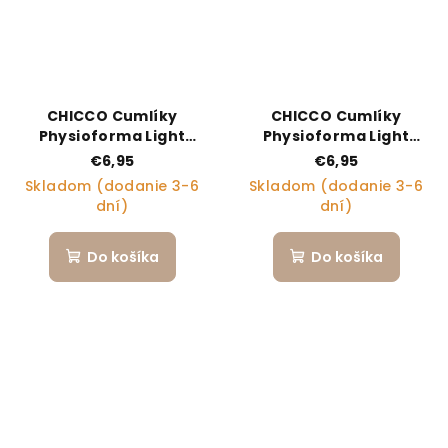
CHICCO Cumlíky
CHICCO Cumlíky
Physioforma Light
Physioforma Light
silikónové ortodontické
silikónové ortodontické
€6,95
€6,95
neutral 6-16m, 2 ks
neutral 2-6m, 2 ks
Skladom (dodanie 3-6
Skladom (dodanie 3-6
dní)
dní)
Do košíka
Do košíka