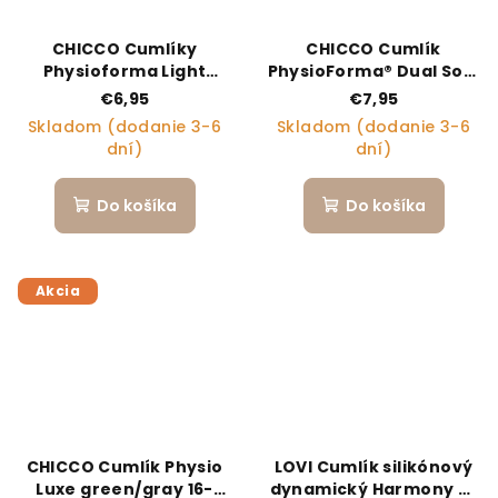
CHICCO Cumlíky
CHICCO Cumlík
Physioforma Light
PhysioForma® Dual Soft
silikónové ortodontické
ružový 0-2m, 1 ks
€6,95
€7,95
modré 16-36m, 2 ks
Skladom (dodanie 3-6
Skladom (dodanie 3-6
dní)
dní)
Do košíka
Do košíka
Akcia
CHICCO Cumlík Physio
LOVI Cumlík silikónový
Luxe green/gray 16-
dynamický Harmony 6-