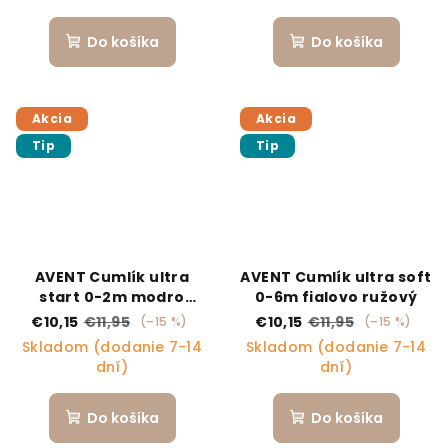
Do košíka
Do košíka
Akcia
Akcia
Tip
Tip
AVENT Cumlík ultra
AVENT Cumlík ultra soft
start 0-2m modro
0-6m fialovo ružový
zelený
€10,15
€11,95
€10,15
€11,95
(–15 %)
(–15 %)
Skladom (dodanie 7-14
Skladom (dodanie 7-14
dní)
dní)
Do košíka
Do košíka