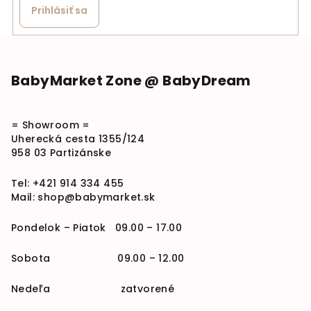
Prihlásiť sa
Zápätie
BabyMarket Zone @ BabyDream
= Showroom =
Uherecká cesta 1355/124
958 03 Partizánske
Tel:
+421 914 334 455
Mail:
shop@babymarket.sk
Pondelok – Piatok 09.00 – 17.00
Sobota 09.00 – 12.00
Nedeľa zatvorené