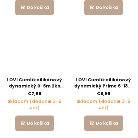
Do košíka
Do košíka
LOVI Cumlík silikónový
LOVI Cumlík silikónový
dynamický 0-6m 2ks
dynamický Prime 6-18m
Blossom
2ks Coconut/Ivory
€7,55
€9,95
Skladom (dodanie 3-6
Skladom (dodanie 3-6
dní)
dní)
Do košíka
Do košíka