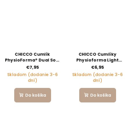
CHICCO Cumlík
CHICCO Cumlíky
PhysioForma® Dual Soft
Physioforma Light
modrý 0-2m, 1 ks
silikónové ortodontické
€7,95
€6,95
ružové 2-6m, 2 ks
Skladom (dodanie 3-6
Skladom (dodanie 3-6
dní)
dní)
Do košíka
Do košíka