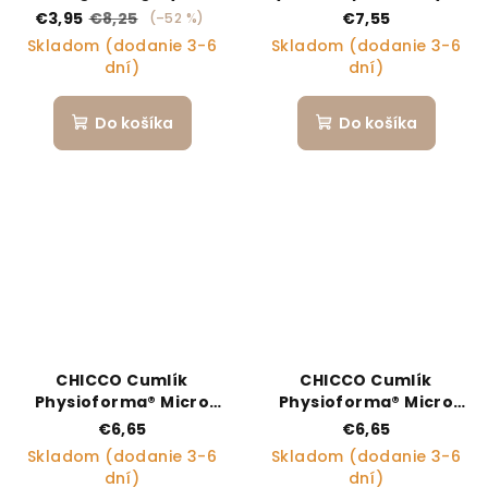
36m, 2ks
18m chlapec 2 ks
€3,95
€8,25
€7,55
(–52 %)
Skladom (dodanie 3-6
Skladom (dodanie 3-6
dní)
dní)
Do košíka
Do košíka
CHICCO Cumlík
CHICCO Cumlík
Physioforma® Micro
Physioforma® Micro
silikónový 0-2m
silikónový 0-2m holka 2
€6,65
€6,65
chlapec 2 ks
ks
Skladom (dodanie 3-6
Skladom (dodanie 3-6
dní)
dní)