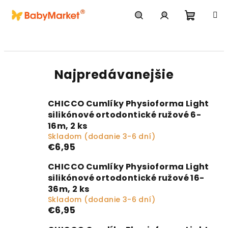
Prejsť na obsah
Nákupn
Hľadať
Prihlásenie
Najpredávanejšie
CHICCO Cumlíky Physioforma Light
silikónové ortodontické ružové 6-
16m, 2 ks
Skladom (dodanie 3-6 dní)
€6,95
CHICCO Cumlíky Physioforma Light
silikónové ortodontické ružové 16-
36m, 2 ks
Skladom (dodanie 3-6 dní)
€6,95