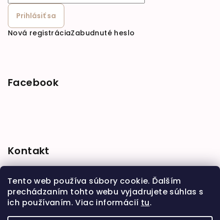
Prihlásiť sa
Nová registrácia
Zabudnuté heslo
Facebook
Kontakt
shop
@
babymarket.sk
Tento web používa súbory cookie. Ďalším
+421 914 334 455
prechádzaním tohto webu vyjadrujete súhlas s
ich používaním. Viac informácií
tu
.