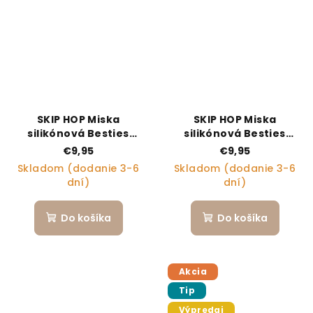
SKIP HOP Miska
SKIP HOP Miska
silikónová Besties
silikónová Besties
Squad Purple, 2r+
Squad Green, 2r+
€9,95
€9,95
Skladom (dodanie 3-6
Skladom (dodanie 3-6
dní)
dní)
Do košíka
Do košíka
Akcia
Tip
Výpredaj