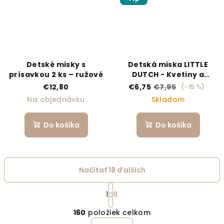
Detské misky s
Detská miska LITTLE
prísavkou 2 ks – ružové
DUTCH - Kvetiny a
motýle
€12,80
€6,75
€7,95
(–15 %)
Na objednávku
Skladom
Do košíka
Do košíka
Načítať 18 ďalších
Stránkovanie
1
9
Ovládacie prvky výpi
160
položiek celkom