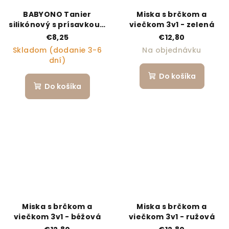
BABYONO Tanier
Miska s brčkom a
silikónový s prísavkou -
viečkom 3v1 - zelená
pink 6m+
€8,25
€12,80
Skladom (dodanie 3-6
Na objednávku
dní)
Do košíka
Do košíka
Miska s brčkom a
Miska s brčkom a
viečkom 3v1 - béžová
viečkom 3v1 - ružová