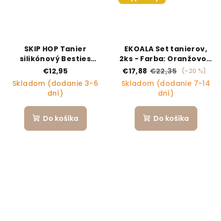
SKIP HOP Tanier
EKOALA Set tanierov,
silikónový Besties
2ks - Farba: Oranžovo -
Squad Purple 2r+
fialové
€12,95
€17,88
€22,35
(–20 %)
Skladom (dodanie 3-6
Skladom (dodanie 7-14
dní)
dní)
Do košíka
Do košíka