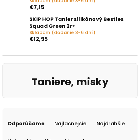
Skladom (dodanie 3-6 dní)
€7,15
SKIP HOP Tanier silikónový Besties
Squad Green 2r+
Skladom (dodanie 3-6 dní)
€12,95
Taniere, misky
Radenie produktov
Odporúčame
Najlacnejšie
Najdrahšie