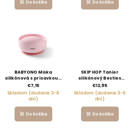
Do košíka
Do košíka
BABYONO Miska
SKIP HOP Tanier
silikónová s prísavkou -
silikónový Besties
pink 6m+
Squad Green 2r+
€7,15
€12,95
Skladom (dodanie 3-6
Skladom (dodanie 3-6
dní)
dní)
Do košíka
Do košíka