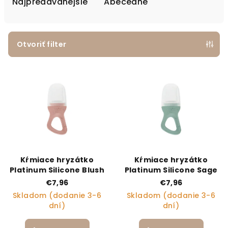
Najpredávanejšie
Abecedne
Otvoriť filter
Výpis produktov
Kŕmiace hryzátko
Kŕmiace hryzátko
Platinum Silicone Blush
Platinum Silicone Sage
€7,96
€7,96
Skladom (dodanie 3-6
Skladom (dodanie 3-6
dní)
dní)