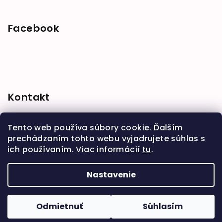
Facebook
Kontakt
shop
@
babymarket.sk
Tento web používa súbory cookie. Ďalším
+421 914 334 455
prechádzaním tohto webu vyjadrujete súhlas s
ich používaním. Viac informácií
tu
.
Nastavenie
Copyright 2026
BabyMarket
. Všetky práva
vyhradené.
Upraviť nastavenie cookies
Odmietnuť
Súhlasím
Vytvoril Shoptet