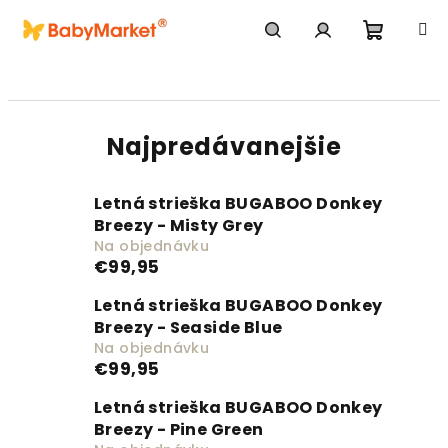
Prejsť na obsah
Nákupn
Hľadať
Prihlásenie
Najpredávanejšie
Letná strieška BUGABOO Donkey
Breezy - Misty Grey
Na objednávku
€99,95
Letná strieška BUGABOO Donkey
Breezy - Seaside Blue
Na objednávku
€99,95
Letná strieška BUGABOO Donkey
Breezy - Pine Green