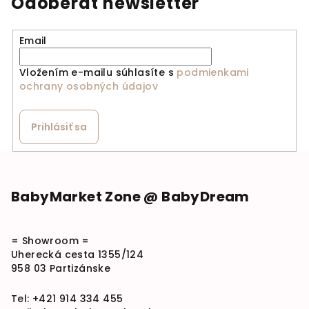
Odoberať newsletter
Email
Vložením e-mailu súhlasíte s
podmienkami
ochrany osobných údajov
Prihlásiť sa
Zápätie
BabyMarket Zone @ BabyDream
= Showroom =
Uherecká cesta 1355/124
958 03 Partizánske
Tel:
+421 914 334 455