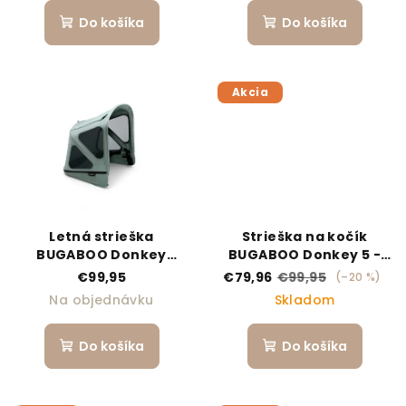
Do košíka
Do košíka
Akcia
Letná strieška
Strieška na kočík
BUGABOO Donkey
BUGABOO Donkey 5 -
Breezy - Pine Green
Midnight Black
€99,95
€79,96
€99,95
(–20 %)
Na objednávku
Skladom
Do košíka
Do košíka