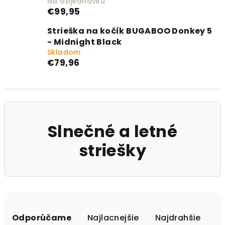
Na objednávku
€99,95
Strieška na kočík BUGABOO Donkey 5
- Midnight Black
Skladom
€79,96
Slnečné a letné
striešky
Radenie produktov
Odporúčame
Najlacnejšie
Najdrahšie