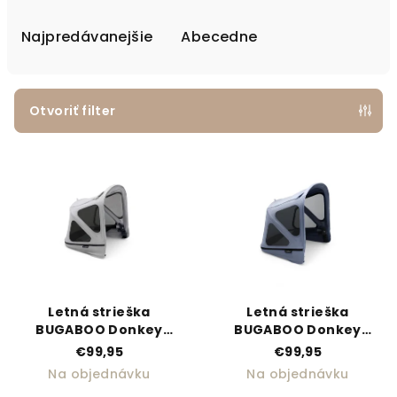
Najpredávanejšie
Abecedne
Otvoriť filter
Výpis produktov
Letná strieška
Letná strieška
BUGABOO Donkey
BUGABOO Donkey
Breezy - Misty Grey
Breezy - Seaside Blue
€99,95
€99,95
Na objednávku
Na objednávku