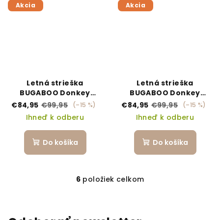
Akcia
Akcia
Letná strieška
Letná strieška
BUGABOO Donkey
BUGABOO Donkey
Breezy - Desert Taupe
Breezy - Soft pink
€84,95
€99,95
€84,95
€99,95
(–15 %)
(–15 %)
Ihneď k odberu
Ihneď k odberu
Do košíka
Do košíka
6
položiek celkom
Ovládacie prvky výpi