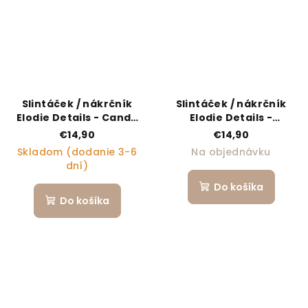
Slintáček / nákrčník
Slintáček / nákrčník
Elodie Details - Candy
Elodie Details -
Stripes
Blushing Pink
€14,90
€14,90
Skladom (dodanie 3-6
Na objednávku
dní)
Do košíka
Do košíka