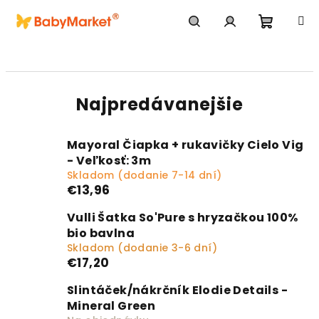
Prejsť na obsah
Nákupn
Hľadať
Prihlásenie
Najpredávanejšie
Mayoral Čiapka + rukavičky Cielo Vig
- Veľkosť: 3m
Skladom (dodanie 7-14 dní)
€13,96
Vulli Šatka So'Pure s hryzačkou 100%
bio bavlna
Skladom (dodanie 3-6 dní)
€17,20
Slintáček/nákrčník Elodie Details -
Mineral Green