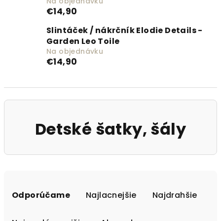
Na objednávku
€14,90
Slintáček / nákrčník Elodie Details -
Garden Leo Toile
Na objednávku
€14,90
Detské šatky, šály
Radenie produktov
Odporúčame
Najlacnejšie
Najdrahšie