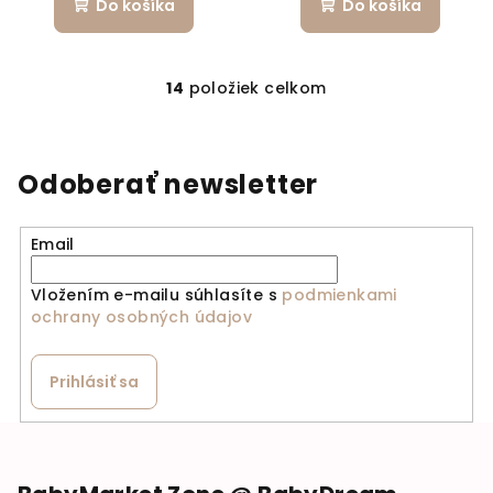
Do košíka
Do košíka
14
položiek celkom
Ovládacie prvky výpi
Odoberať newsletter
Email
Vložením e-mailu súhlasíte s
podmienkami
ochrany osobných údajov
Prihlásiť sa
Zápätie