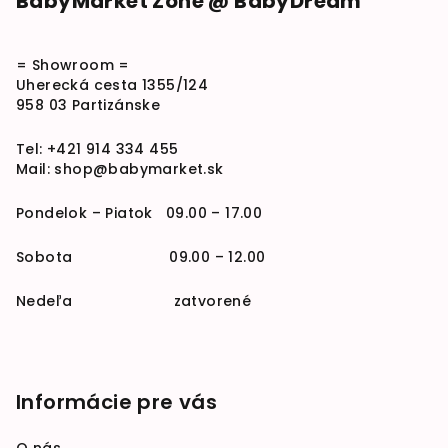
BabyMarket Zone @ BabyDream
= Showroom =
Uherecká cesta 1355/124
958 03 Partizánske
Tel:
+421 914 334 455
Mail:
shop@babymarket.sk
Pondelok – Piatok 09.00 – 17.00
Sobota 09.00 – 12.00
Nedeľa zatvorené
Informácie pre vás
O nás