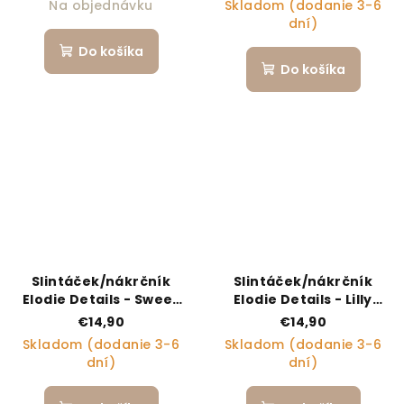
Na objednávku
Skladom (dodanie 3-6
dní)
Do košíka
Do košíka
Slintáček/nákrčník
Slintáček/nákrčník
Elodie Details - Sweet
Elodie Details - Lilly
Date
White
€14,90
€14,90
Skladom (dodanie 3-6
Skladom (dodanie 3-6
dní)
dní)