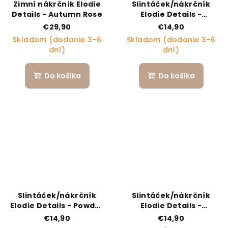
Zimní nákrčník Elodie
Slintáček/nákrčník
Details - Autumn Rose
Elodie Details -
Embroidery Anglaise
€29,90
€14,90
Skladom (dodanie 3-6
Skladom (dodanie 3-6
dní)
dní)
Do košíka
Do košíka
Slintáček/nákrčník
Slintáček/nákrčník
Elodie Details - Powder
Elodie Details -
Pink
Chocolate
€14,90
€14,90