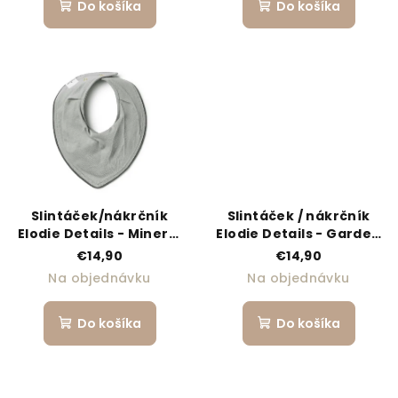
Do košíka
Do košíka
Slintáček/nákrčník
Slintáček / nákrčník
Elodie Details - Mineral
Elodie Details - Garden
Green
Leo Toile
€14,90
€14,90
Na objednávku
Na objednávku
Do košíka
Do košíka