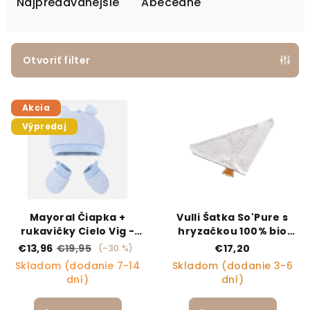
Najpredávanejšie
Abecedne
Otvoriť filter
Výpis produktov
Akcia
Výpredaj
Mayoral Čiapka +
Vulli Šatka So'Pure s
rukavičky Cielo Vig -
hryzačkou 100% bio
Veľkosť: 3m
bavlna
€13,96
€19,95
€17,20
(–30 %)
Skladom (dodanie 7-14
Skladom (dodanie 3-6
dní)
dní)