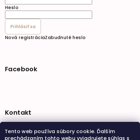
Heslo
Prihlásiť sa
Nová registrácia
Zabudnuté heslo
Facebook
Kontakt
shop
@
babymarket.sk
Tento web používa súbory cookie. Ďalším
+421 914 334 455
prechádzaním tohto webu vyjadrujete súhlas s