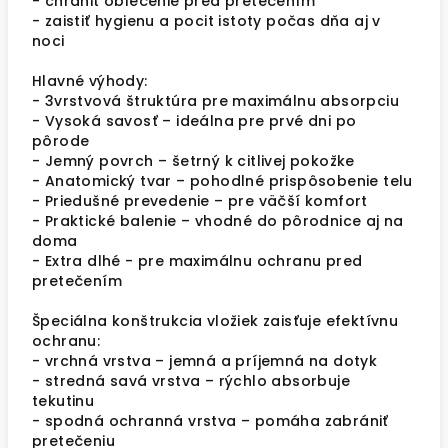
- chrániť oblečenie pred pretečením
- zaistiť hygienu a pocit istoty počas dňa aj v
noci
Hlavné výhody:
- 3vrstvová štruktúra pre maximálnu absorpciu
- Vysoká savosť – ideálna pre prvé dni po
pôrode
- Jemný povrch – šetrný k citlivej pokožke
- Anatomický tvar – pohodlné prispôsobenie telu
- Priedušné prevedenie – pre väčší komfort
- Praktické balenie – vhodné do pôrodnice aj na
doma
- Extra dlhé - pre maximálnu ochranu pred
pretečením
Špeciálna konštrukcia vložiek zaisťuje efektívnu
ochranu:
- vrchná vrstva – jemná a príjemná na dotyk
- stredná savá vrstva – rýchlo absorbuje
tekutinu
- spodná ochranná vrstva – pomáha zabrániť
pretečeniu