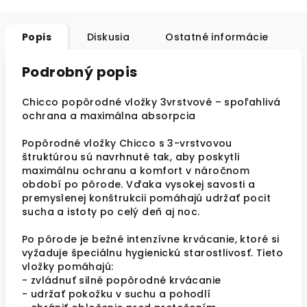
Popis
Diskusia
Ostatné informácie
Podrobný popis
Chicco popôrodné vložky 3vrstvové – spoľahlivá
ochrana a maximálna absorpcia
Popôrodné vložky Chicco s 3-vrstvovou
štruktúrou sú navrhnuté tak, aby poskytli
maximálnu ochranu a komfort v náročnom
období po pôrode. Vďaka vysokej savosti a
premyslenej konštrukcii pomáhajú udržať pocit
sucha a istoty po celý deň aj noc.
Po pôrode je bežné intenzívne krvácanie, ktoré si
vyžaduje špeciálnu hygienickú starostlivosť. Tieto
vložky pomáhajú:
- zvládnuť silné popôrodné krvácanie
- udržať pokožku v suchu a pohodlí