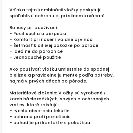
Vďaka tejto kombinácii vložky poskytujú
spoľahlivú ochranu aj pri silnom krvácaní.
Bonusy pri používaní:
- Pocit sucha a bezpečia
- Komfort pri nosení vo dne aj v noci
- Šetrnosť k citlivej pokožke po pôrode
- Ideálne do pôrodnice
- Jednoduché použitie
Ako používať: Vložku umiestnite do spodnej
bielizne a pravidelne ju meňte podľa potreby,
najmä v prvých dňoch po pôrode.
Materiálové zloženie: Vložky sú vyrobené z
kombinácie mäkkých, savých a ochranných
vrstiev, ktoré zaisťujú:
- rýchlu absorpciu tekutín
- ochranu proti pretečeniu
- pohodlie pri kontakte s pokožkou