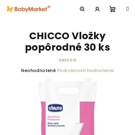
Prejsť na obsah
Nákupn
Hľadať
Prihlásenie
CHICCO Vložky
popôrodné 30 ks
CHICCO
Priemerné hodnotenie produktu je 0,0 z 5 hviezdič
Neohodnotené
Podrobnosti hodnotenia