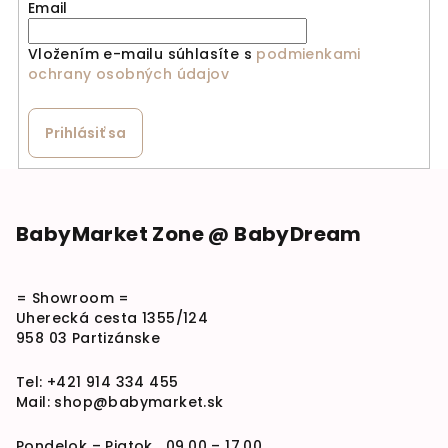
Email
Vložením e-mailu súhlasíte s
podmienkami
ochrany osobných údajov
Prihlásiť sa
Zápätie
BabyMarket Zone @ BabyDream
= Showroom =
Uherecká cesta 1355/124
958 03 Partizánske
Tel:
+421 914 334 455
Mail:
shop@babymarket.sk
Pondelok – Piatok 09.00 – 17.00