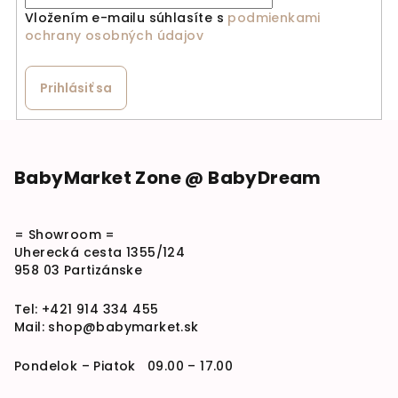
Vložením e-mailu súhlasíte s
podmienkami
ochrany osobných údajov
Prihlásiť sa
Zápätie
BabyMarket Zone @ BabyDream
= Showroom =
Uherecká cesta 1355/124
958 03 Partizánske
Tel:
+421 914 334 455
Mail:
shop@babymarket.sk
Pondelok – Piatok 09.00 – 17.00