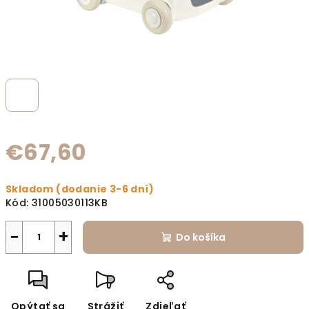
€67,60
Jednotková cena:
Skladom (dodanie 3-6 dní)
Kód:
31005030113KB
−
+
Do košíka
Opýtať sa
Strážiť
Zdieľať