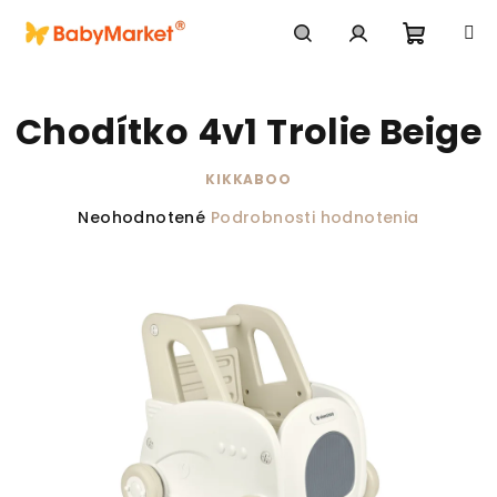
Prejsť na obsah
Nákupn
Hľadať
Prihlásenie
Chodítko 4v1 Trolie Beige
KIKKABOO
Priemerné hodnotenie produktu je 0,0 z 5 hviezdič
Neohodnotené
Podrobnosti hodnotenia