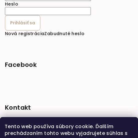
Heslo
Prihlásiť sa
Nová registrácia
Zabudnuté heslo
Facebook
Kontakt
shop
@
babymarket.sk
Tento web používa súbory cookie. Ďalším
+421 914 334 455
prechádzaním tohto webu vyjadrujete súhlas s