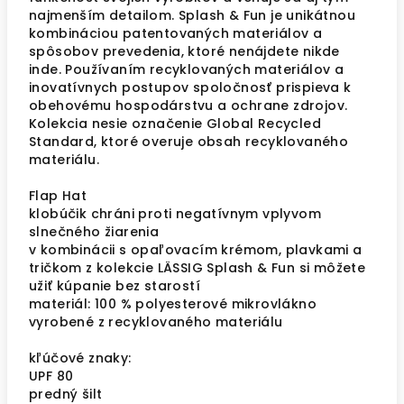
najmenším detailom. Splash & Fun je unikátnou
kombináciou patentovaných materiálov a
spôsobov prevedenia, ktoré nenájdete nikde
inde. Používaním recyklovaných materiálov a
inovatívnych postupov spoločnosť prispieva k
obehovému hospodárstvu a ochrane zdrojov.
Kolekcia nesie označenie Global Recycled
Standard, ktoré overuje obsah recyklovaného
materiálu.
Flap Hat
klobúčik chráni proti negatívnym vplyvom
slnečného žiarenia
v kombinácii s opaľovacím krémom, plavkami a
tričkom z kolekcie LÄSSIG Splash & Fun si môžete
užiť kúpanie bez starostí
materiál: 100 % polyesterové mikrovlákno
vyrobené z recyklovaného materiálu
kľúčové znaky:
UPF 80
predný šilt