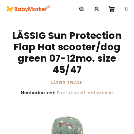
Prejsť na obsah
Nákupn
Hľadať
Prihlásenie
LÄSSIG Sun Protection
Flap Hat scooter/dog
green 07-12mo. size
45/47
LÄSSIG SPLASH
Priemerné hodnotenie produktu je 0,0 z 5 hviezdič
Neohodnotené
Podrobnosti hodnotenia