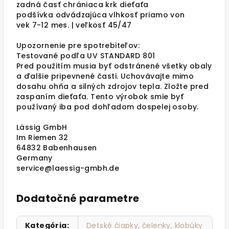
zadná časť chrániaca krk dieťaťa
podšívka odvádzajúca vlhkosť priamo von
vek 7-12 mes. | veľkosť 45/47
Upozornenie pre spotrebiteľov:
Testované podľa UV STANDARD 801
Pred použitím musia byť odstránené všetky obaly
a ďalšie pripevnené časti. Uchovávajte mimo
dosahu ohňa a silných zdrojov tepla. Zložte pred
zaspaním dieťaťa. Tento výrobok smie byť
používaný iba pod dohľadom dospelej osoby.
Lässig GmbH
Im Riemen 32
64832 Babenhausen
Germany
service@laessig-gmbh.de
Dodatočné parametre
Kategória
:
Detské čiapky, čelenky, klobúky