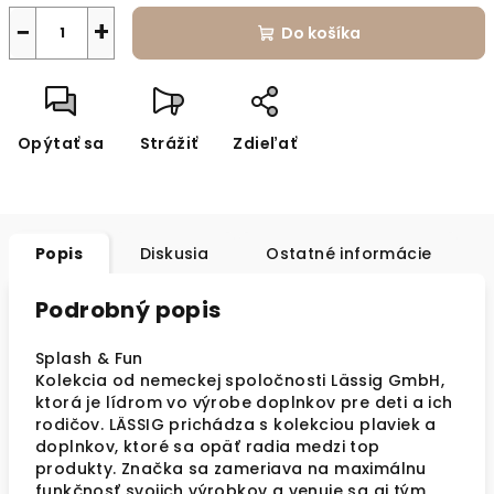
−
+
Do košíka
Opýtať sa
Strážiť
Zdieľať
Popis
Diskusia
Ostatné informácie
Podrobný popis
Splash & Fun
Kolekcia od nemeckej spoločnosti Lässig GmbH,
ktorá je lídrom vo výrobe doplnkov pre deti a ich
rodičov. LÄSSIG prichádza s kolekciou plaviek a
doplnkov, ktoré sa opäť radia medzi top
produkty. Značka sa zameriava na maximálnu
funkčnosť svojich výrobkov a venuje sa aj tým