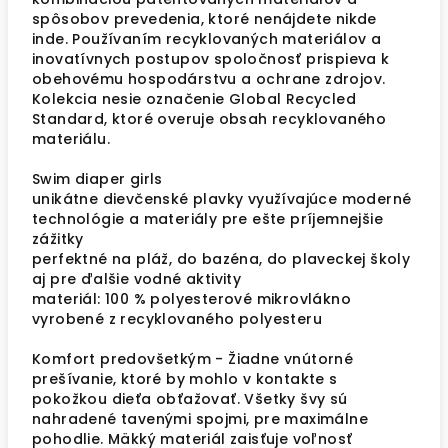
spôsobov prevedenia, ktoré nenájdete nikde
inde. Používaním recyklovaných materiálov a
inovatívnych postupov spoločnosť prispieva k
obehovému hospodárstvu a ochrane zdrojov.
Kolekcia nesie označenie Global Recycled
Standard, ktoré overuje obsah recyklovaného
materiálu.
Swim diaper girls
unikátne dievčenské plavky využívajúce moderné
technológie a materiály pre ešte príjemnejšie
zážitky
perfektné na pláž, do bazéna, do plaveckej školy
aj pre ďalšie vodné aktivity
materiál: 100 % polyesterové mikrovlákno
vyrobené z recyklovaného polyesteru
Komfort predovšetkým - Žiadne vnútorné
prešívanie, ktoré by mohlo v kontakte s
pokožkou dieťa obťažovať. Všetky švy sú
nahradené tavenými spojmi, pre maximálne
pohodlie. Mäkký materiál zaisťuje voľnosť