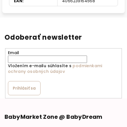
EAN
:
4066239164568
Odoberať newsletter
Email
Vložením e-mailu súhlasíte s
podmienkami
ochrany osobných údajov
Prihlásiť sa
Zápätie
BabyMarket Zone @ BabyDream