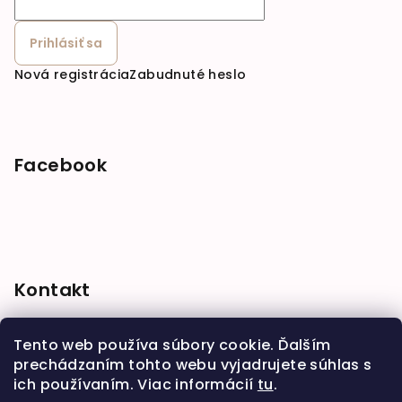
Prihlásiť sa
Nová registrácia
Zabudnuté heslo
Facebook
Kontakt
shop
@
babymarket.sk
Tento web používa súbory cookie. Ďalším
+421 914 334 455
prechádzaním tohto webu vyjadrujete súhlas s
ich používaním. Viac informácií
tu
.