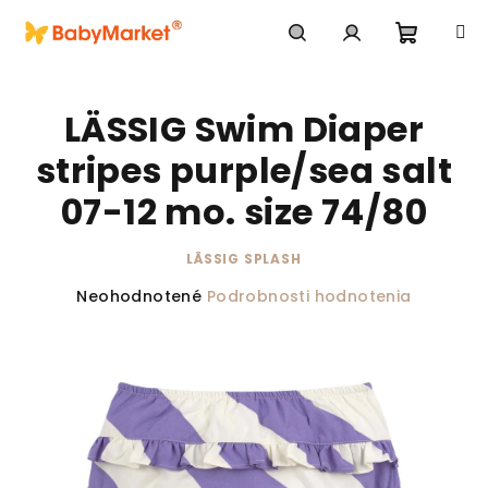
Prejsť na obsah
Nákupn
Hľadať
Prihlásenie
LÄSSIG Swim Diaper
stripes purple/sea salt
07-12 mo. size 74/80
LÄSSIG SPLASH
Priemerné hodnotenie produktu je 0,0 z 5 hviezdič
Neohodnotené
Podrobnosti hodnotenia