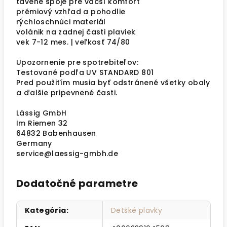
tavené spoje pre väčší komfort
prémiový vzhľad a pohodlie
rýchloschnúci materiál
volánik na zadnej časti plaviek
vek 7-12 mes. | veľkosť 74/80
Upozornenie pre spotrebiteľov:
Testované podľa UV STANDARD 801
Pred použitím musia byť odstránené všetky obaly
a ďalšie pripevnené časti.
Lässig GmbH
Im Riemen 32
64832 Babenhausen
Germany
service@laessig-gmbh.de
Dodatočné parametre
Kategória
:
Detské plavky