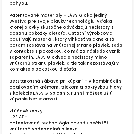
pohybu.
Patentované materiály - LÄSSIG ako jediný
využíva pre svoje plavky technológiu, vďaka
ktorej plavky skutočne odvádzajú nečistoty z
dosahu pokožky dieťaťa. Ostatní výrobcovia
používajú materiál, ktorý vlhkosť vsiakne a tá
potom zostáva na vnútornej strane plaviek, teda
v kontakte s pokožkou, čo má za následok vznik
zaparenín. LÄSSIG odvedie nečistoty mimo
vnútornú stranu plaviek, a tie tak nezostávajú v
kontakte s pokožkou dieťaťa.
Bezstarostná zábava pri kúpaní - V kombinácii s
opaľovacím krémom, tričkom a pokrývkou hlavy
z kolekcie LÄSSIG Splash & Fun si môžete užiť
kúpanie bez starostí.
kľúčové znaky:
UPF 40+
patentovaná technológia odvodu nečistôt
vnútorná vodeodolná plienka