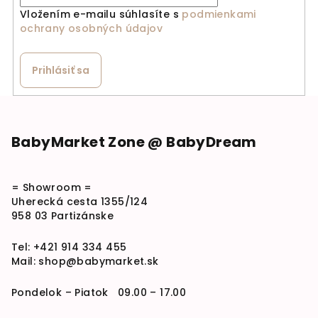
Vložením e-mailu súhlasíte s
podmienkami
ochrany osobných údajov
Prihlásiť sa
Zápätie
BabyMarket Zone @ BabyDream
= Showroom =
Uherecká cesta 1355/124
958 03 Partizánske
Tel:
+421 914 334 455
Mail:
shop@babymarket.sk
Pondelok – Piatok 09.00 – 17.00