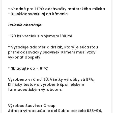
- vhodné pre ZERO odsávačky materského mlieka
- ku skladovaniu aj na kŕmenie
Balenie obsahuje:
- 20 ks vreciek s objemom 180 ml
* Vyžaduje adaptér a držiak, ktorý je súčasťou
prsné odsávačky Suavinex. Krmení musí vždy
vykonať dospelý.
* Skladujte do -18 °C
Vyrobeno v rámci EÚ. Všetky výrobky sú BPA,
Klinický testov a vyrobené španielskym
farmaceutickým výrobcom.
Výrobca:Suavinex Group
Adresa výrobcu:Calle del Rublo parcela R83-94,