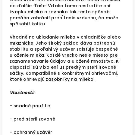
do ďalšie fľaše. Vďaka tomu nestratíte ani
kvapku mlieka a rovnako tak tento spôsob
pomáha zabrániť prehĺtanie vzduchu, čo može
spôsobiť koliku.
Vhodné na ukladanie mlieka v chladničke alebo
mrazničke. Jeho široký zaklad dáva potrebnú
stabilitu a spoľahlivý uzáver zaisťuje bezpečné
uloženie mleka. Každé vrecko nesie miesto pre
zaznamenávanie údajov a uložené množstvo. K
dispozícii sú v balení už predtým sterilizované
sáčky. Kompatibilné s konkrétnymi ohrievačmi,
ktoré ohrievajú zásobníky na mlieko.
Vlastnosti:
- snadné použitie
- pred sterilizované
- ochranný uzávěr