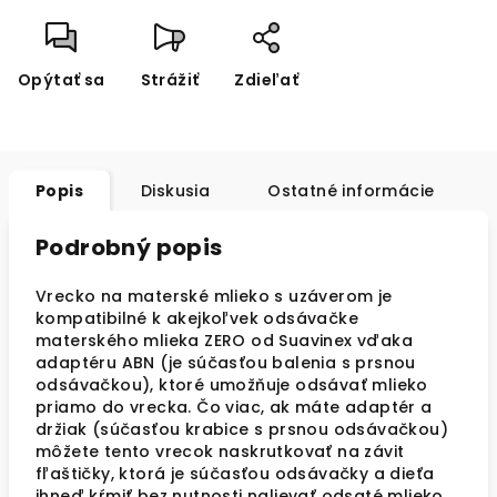
Opýtať sa
Strážiť
Zdieľať
Popis
Diskusia
Ostatné informácie
Podrobný popis
Vrecko na materské mlieko s uzáverom je
kompatibilné k akejkoľvek odsávačke
materského mlieka ZERO od Suavinex vďaka
adaptéru ABN (je súčasťou balenia s prsnou
odsávačkou), ktoré umožňuje odsávať mlieko
priamo do vrecka. Čo viac, ak máte adaptér a
držiak (súčasťou krabice s prsnou odsávačkou)
môžete tento vrecok naskrutkovať na závit
fľaštičky, ktorá je súčasťou odsávačky a dieťa
ihneď kŕmiť bez nutnosti nalievať odsaté mlieko