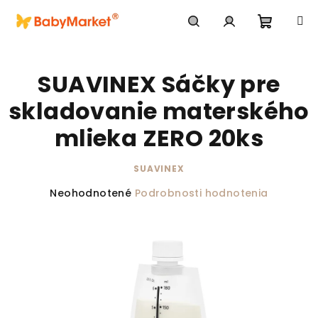
Prejsť na obsah
Nákupn
Hľadať
Prihlásenie
SUAVINEX Sáčky pre
skladovanie materského
mlieka ZERO 20ks
SUAVINEX
Priemerné hodnotenie produktu je 0,0 z 5 hviezdič
Neohodnotené
Podrobnosti hodnotenia