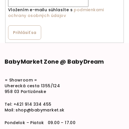
Vložením e-mailu súhlasíte s
podmienkami
ochrany osobných údajov
Prihlásiť sa
Zápätie
BabyMarket Zone @ BabyDream
= Showroom =
Uherecká cesta 1355/124
958 03 Partizánske
Tel:
+421 914 334 455
Mail:
shop@babymarket.sk
Pondelok – Piatok 09.00 – 17.00