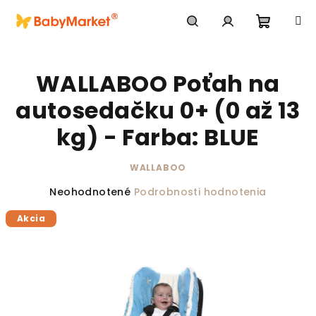
Prejsť na obsah
Nákupn
Hľadať
Prihlásenie
WALLABOO Poťah na
autosedačku 0+ (0 až 13
kg) - Farba: BLUE
WALLABOO
Priemerné hodnotenie produktu je 0,0 z 5 hviezdič
Neohodnotené
Podrobnosti hodnotenia
Akcia