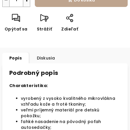
Do košíka
Opýtať sa
Strážiť
Zdieľať
Popis
Diskusia
Podrobný popis
Charakteristika:
vyrobený z vysoko kvalitného mikrovlákna
vzhľadu kože a froté tkaniny;
veľmi príjemný materiál pre detskú
pokožku;
ľahké nasadenie na pôvodný poťah
autosedačky;