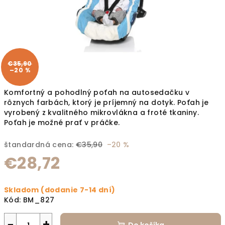
€35,90
–20 %
Komfortný a pohodlný poťah na autosedačku v
rôznych farbách, ktorý je príjemný na dotyk. Poťah je
vyrobený z kvalitného mikrovlákna a froté tkaniny.
Poťah je možné prať v práčke.
štandardná cena:
€35,90
–20 %
€28,72
Jednotková cena:
Skladom (dodanie 7-14 dní)
Kód:
BM_827
−
+