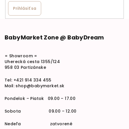
Prihlásiť sa
Zápätie
BabyMarket Zone @ BabyDream
= Showroom =
Uherecká cesta 1355/124
958 03 Partizánske
Tel:
+421 914 334 455
Mail:
shop@babymarket.sk
Pondelok – Piatok 09.00 – 17.00
Sobota 09.00 – 12.00
Nedeľa zatvorené