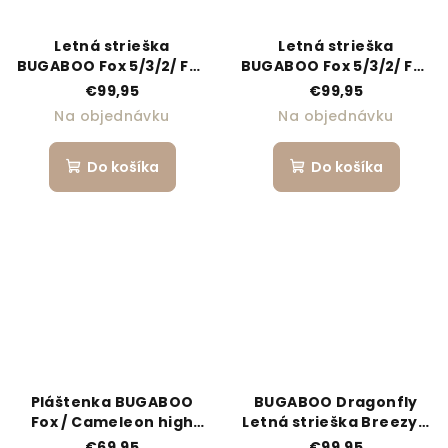
Letná strieška
Letná strieška
BUGABOO Fox 5/3/2/ Fox
BUGABOO Fox 5/3/2/ Fox
Cub / Cameleon 3
Cub / Cameleon 3
€99,95
€99,95
Breezy V2 - Morning
Breezy V2 - Seaside
Na objednávku
Na objednávku
Pink
Blue
Do košíka
Do košíka
Pláštenka BUGABOO
BUGABOO Dragonfly
Fox / Cameleon high
Letná strieška Breezy -
performance
DARK CHERRY
€69,95
€99,95