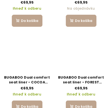
TAUPE
€69,95
€69,95
Ihneď k odberu
Na objednávku
Do košíka
Do košíka
BUGABOO Dual comfort
BUGABOO Dual comfort
seat liner - COCOA
seat liner - FOREST
BROWN
GREEN
€69,95
€69,95
Ihneď k odberu
Ihneď k odberu
Do košíka
Do košíka