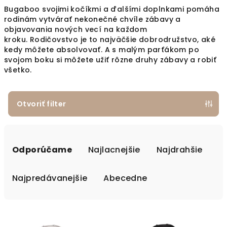
Bugaboo svojimi kočíkmi a ďalšími doplnkami pomáha
rodinám vytvárať nekonečné chvíle zábavy a
objavovania nových vecí na každom
kroku. Rodičovstvo je to najväčšie dobrodružstvo, aké
kedy môžete absolvovať. A s malým parťákom po
svojom boku si môžete užiť rôzne druhy zábavy a robiť
všetko.
Otvoriť filter
Radenie produktov
Odporúčame
Najlacnejšie
Najdrahšie
Najpredávanejšie
Abecedne
Výpis produktov