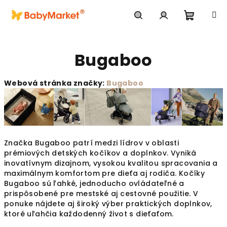
Prejsť na obsah
Nákupn
Hľadať
Prihlásenie
Bugaboo
Webová stránka značky:
Bugaboo
Značka Bugaboo patrí medzi lídrov v oblasti
prémiových detských kočíkov a doplnkov. Vyniká
inovatívnym dizajnom, vysokou kvalitou spracovania a
maximálnym komfortom pre dieťa aj rodiča. Kočíky
Bugaboo sú ľahké, jednoducho ovládateľné a
prispôsobené pre mestské aj cestovné použitie. V
ponuke nájdete aj široký výber praktických doplnkov,
ktoré uľahčia každodenný život s dieťaťom.