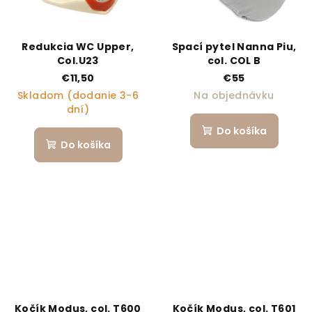
Redukcia WC Upper,
Spací pytel Nanna Piu,
Col.U23
col. COL B
€11,50
€55
Skladom (dodanie 3-6
Na objednávku
dní)
Do košíka
Do košíka
Kočík Modus, col. T600
Kočík Modus, col. T601