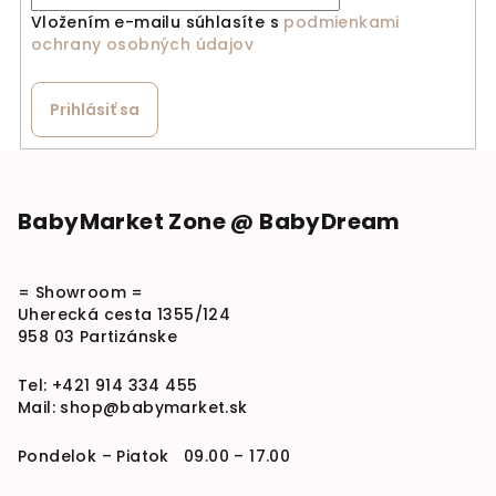
Vložením e-mailu súhlasíte s
podmienkami
ochrany osobných údajov
Prihlásiť sa
Zápätie
BabyMarket Zone @ BabyDream
= Showroom =
Uherecká cesta 1355/124
958 03 Partizánske
Tel:
+421 914 334 455
Mail:
shop@babymarket.sk
Pondelok – Piatok 09.00 – 17.00