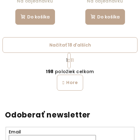
Na objednávku
Na objednávku
Do košíka
Do košíka
Načítať 18 ďalších
Stránkovanie
1
11
Ovládacie prvky výpi
198
položiek celkom
Hore
Odoberať newsletter
Email