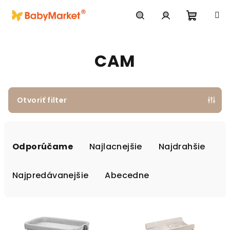
Prejsť na obsah
Nákupn
Hľadať
Prihlásenie
CAM
Otvoriť filter
Radenie produktov
Odporúčame
Najlacnejšie
Najdrahšie
Najpredávanejšie
Abecedne
Výpis produktov