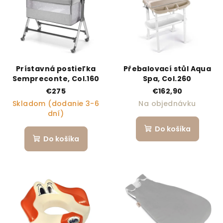
Prístavná postieľka
Přebalovací stůl Aqua
Sempreconte, Col.160
Spa, Col.260
€275
€162,90
Skladom (dodanie 3-6
Na objednávku
dní)
Do košíka
Do košíka