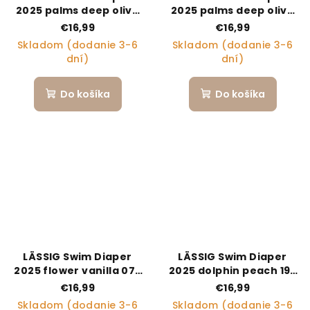
2025 palms deep olive
2025 palms deep olive
13-18 mo.
07-12 mo.
€16,99
€16,99
Skladom (dodanie 3-6
Skladom (dodanie 3-6
dní)
dní)
Do košíka
Do košíka
LÄSSIG Swim Diaper
LÄSSIG Swim Diaper
2025 flower vanilla 07-
2025 dolphin peach 19-
12 mo.
24 mo.
€16,99
€16,99
Skladom (dodanie 3-6
Skladom (dodanie 3-6