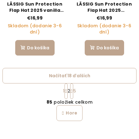
LÄSSIG Sun Protection
LÄSSIG Sun Protection
Flap Hat 2025 vanilla
Flap Hat 2025
07-18 mo.
surfboards sea salt 19-
€16,99
€16,99
36 mo.
Skladom (dodanie 3-6
Skladom (dodanie 3-6
dní)
dní)
Do košíka
Do košíka
Načítať 18 ďalších
Stránkovanie
1
2
5
Ovládacie prvky výpi
85
položiek celkom
Hore