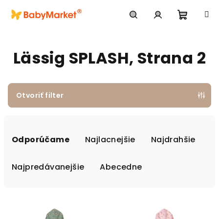
Prejsť na obsah
Nákupn
Hľadať
Prihlásenie
Lässig SPLASH
, Strana 2
Otvoriť filter
Radenie produktov
Odporúčame
Najlacnejšie
Najdrahšie
Najpredávanejšie
Abecedne
Výpis produktov