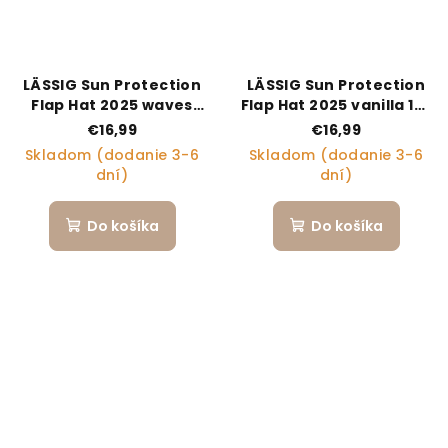
LÄSSIG Sun Protection
LÄSSIG Sun Protection
Flap Hat 2025 waves
Flap Hat 2025 vanilla 19-
sea salt 07-18 mo.
36 mo.
€16,99
€16,99
Skladom (dodanie 3-6
Skladom (dodanie 3-6
dní)
dní)
Do košíka
Do košíka