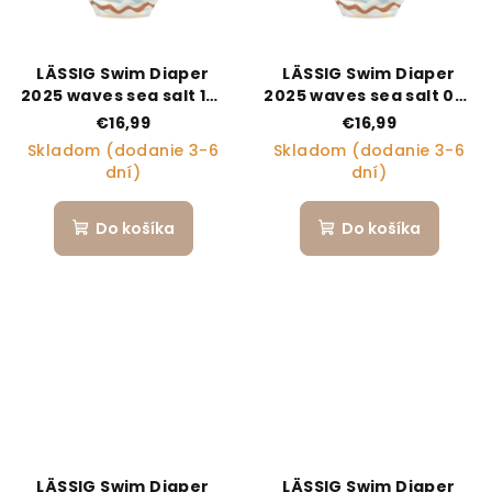
LÄSSIG Swim Diaper
LÄSSIG Swim Diaper
2025 waves sea salt 19-
2025 waves sea salt 07-
24 mo.
12 mo.
€16,99
€16,99
Skladom (dodanie 3-6
Skladom (dodanie 3-6
dní)
dní)
Do košíka
Do košíka
LÄSSIG Swim Diaper
LÄSSIG Swim Diaper