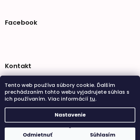
Facebook
Kontakt
shop
@
babymarket.sk
Tento web používa súbory cookie. Ďalším
+421 914 334 455
prechádzaním tohto webu vyjadrujete súhlas s
ich používaním. Viac informácií
tu
.
Nastavenie
Copyright 2026
BabyMarket
. Všetky práva
vyhradené.
Upraviť nastavenie cookies
Odmietnuť
Súhlasím