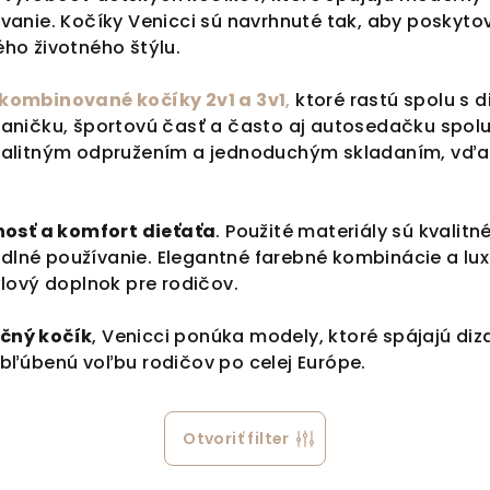
vanie. Kočíky Venicci sú navrhnuté tak, aby poskytov
ho životného štýlu.
kombinované kočíky 2v1 a 3v1
,
ktoré rastú spolu s 
vaničku, športovú časť a často aj autosedačku spolu
kvalitným odpružením a jednoduchým skladaním, vďa
osť a komfort dieťaťa
. Použité materiály sú kvalitn
né používanie. Elegantné farebné kombinácie a luxu
ýlový doplnok pre rodičov.
čný kočík
, Venicci ponúka modely, ktoré spájajú di
bľúbenú voľbu rodičov po celej Európe.
Otvoriť filter