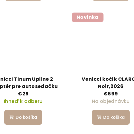
Novinka
nicci Tinum Upline 2
Venicci kočík CLAR
ptér pre autosedačku
Noir,2026
€25
€699
Ihneď k odberu
Na objednávku
Do košíka
Do košíka