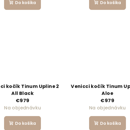
Do košíka
Do košíka
ci kočík Tinum Upline 2
Venicci kočík Tinum Up
All Black
Aloe
€979
€979
Na objednávku
Na objednávku
Do košíka
Do košíka