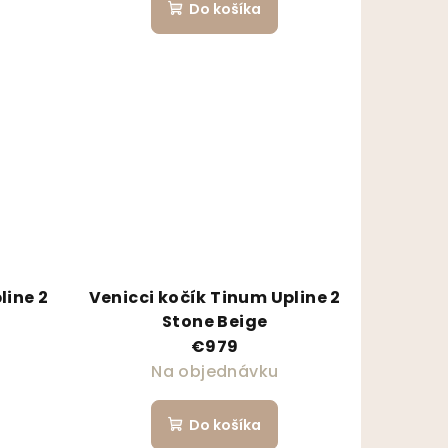
Do košíka
line 2
Venicci kočík Tinum Upline 2
Stone Beige
€979
Na objednávku
Do košíka