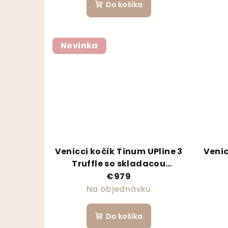
Do košíka
Novinka
Venicci kočík Tinum UPline 3
Venic
Truffle so skladacou
vaničkou
€979
Na objednávku
Do košíka