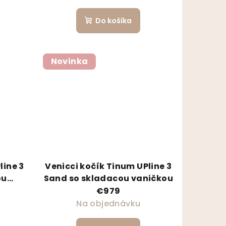
Do košíka
Novinka
line 3
Venicci kočík Tinum UPline 3
ou
Sand so skladacou vaničkou
€979
Na objednávku