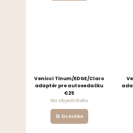
Venicci Tinum/EDGE/Claro
Ve
adaptér pre autosedačku
ada
€25
Na objednávku
Do košíka