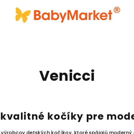
Venicci
a kvalitné kočíky pre mo
výrobcov detských kočíkov, ktoré spájajú moderný d