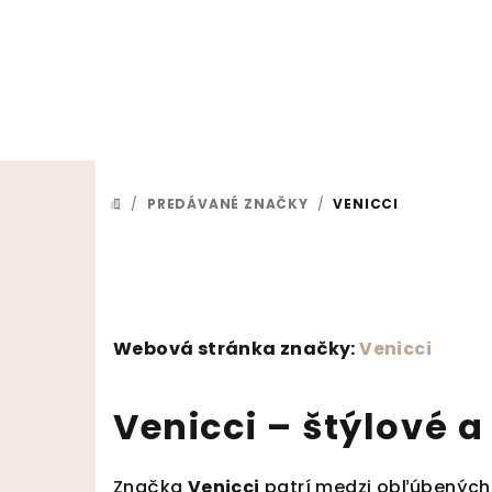
Prejsť na obsah
/
PREDÁVANÉ ZNAČKY
/
VENICCI
DOMOV
Webová stránka značky:
Venicci
Venicci – štýlové 
Značka
Venicci
patrí medzi obľúbených 