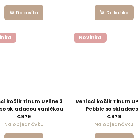
Do košíka
Do košíka
inka
Novinka
ci kočík Tinum UPline 3
Venicci kočík Tinum UP
so skladacou vaničkou
Pebble so skladac
vaničkou
€979
€979
Na objednávku
Na objednávku