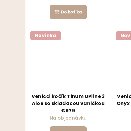
Do košíka
Novinka
Nov
Venicci kočík Tinum UPline 3
Venic
Aloe so skladacou vaničkou
Onyx 
€979
Na objednávku