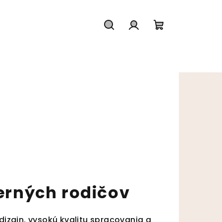
Hľadať
Prihlásenie
Nákupný koš
derných rodičov
izajn, vysokú kvalitu spracovania a