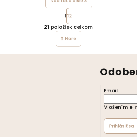
Načítať ďalšie 3
Stránkovanie
1
2
Ovládacie prvky 
21
položiek celkom
Hore
Odober
Email
Vložením e-m
Prihlásiť sa