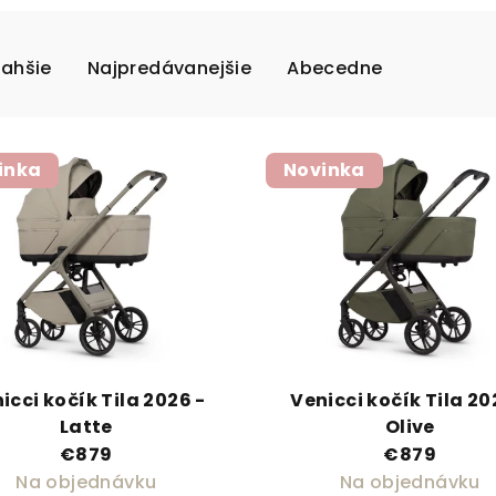
rahšie
Najpredávanejšie
Abecedne
inka
Novinka
icci kočík Tila 2026 -
Venicci kočík Tila 20
Latte
Olive
€879
€879
Na objednávku
Na objednávku