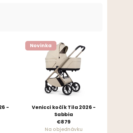
Novinka
26 -
Venicci kočík Tila 2026 -
Sabbia
€879
Na objednávku