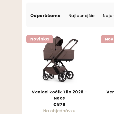
Radenie produktov
Odporúčame
Najlacnejšie
Najd
Výpis produktov
Novinka
Nov
Venicci kočík Tila 2026 -
Ven
Noce
€879
Na objednávku