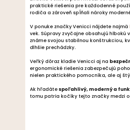
praktické riešenia pre každodenné použí
rodiča a zároveň spĺňali nároky moderné
V ponuke značky Venicci nájdete najmä
vek. Súpravy zvyčajne obsahujú hlbokú 
známe svojou stabilnou konštrukciou, 
dlhšie prechádzky.
Veľký dôraz kladie Venicci aj na
bezpečn
ergonomické riešenia zabezpečujú pohodl
nielen praktického pomocníka, ale aj št
Ak hľadáte
spoľahlivý, moderný a funk
tomu patria kočíky tejto značky medzi o