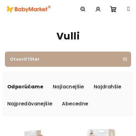
Prejsť na obsah
Nákupn
Hľadať
Prihlásenie
Vulli
Otvoriť filter
Radenie produktov
Odporúčame
Najlacnejšie
Najdrahšie
Najpredávanejšie
Abecedne
Výpis produktov