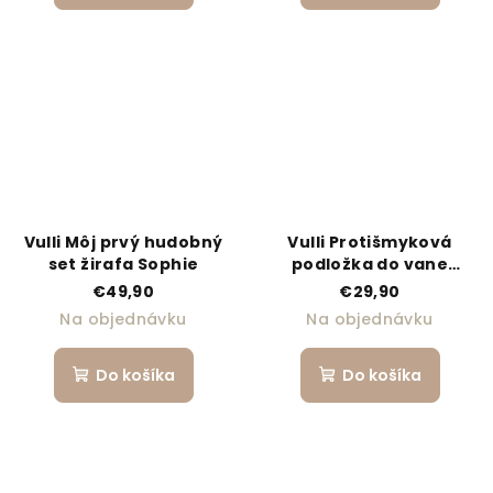
Vulli Môj prvý hudobný
Vulli Protišmyková
set žirafa Sophie
podložka do vane
žirafa Sophie
€49,90
€29,90
Na objednávku
Na objednávku
Do košíka
Do košíka