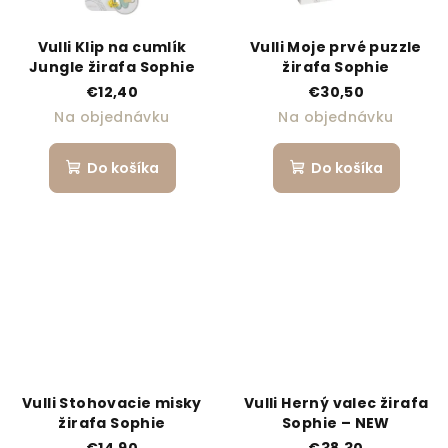
Vulli Klip na cumlík
Vulli Moje prvé puzzle
Jungle žirafa Sophie
žirafa Sophie
€12,40
€30,50
Na objednávku
Na objednávku
Do košíka
Do košíka
Vulli Stohovacie misky
Vulli Herný valec žirafa
žirafa Sophie
Sophie – NEW
€14,90
€38,30