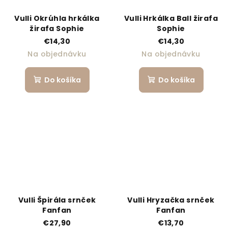
Vulli Okrúhla hrkálka
Vulli Hrkálka Ball žirafa
žirafa Sophie
Sophie
€14,30
€14,30
Na objednávku
Na objednávku
Do košíka
Do košíka
Vulli Špirála srnček
Vulli Hryzačka srnček
Fanfan
Fanfan
€27,90
€13,70