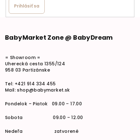
Prihlásiť sa
Zápätie
BabyMarket Zone @ BabyDream
= Showroom =
Uherecká cesta 1355/124
958 03 Partizánske
Tel:
+421 914 334 455
Mail:
shop@babymarket.sk
Pondelok – Piatok 09.00 – 17.00
Sobota 09.00 – 12.00
Nedeľa zatvorené