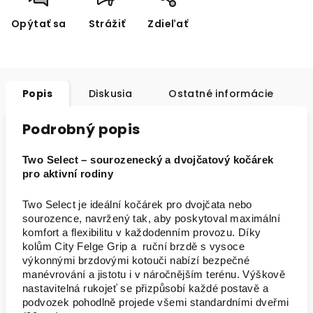
Opýtať sa
Strážiť
Zdieľať
Popis
Diskusia
Ostatné informácie
Podrobný popis
Two Select – sourozenecký a dvojčatový kočárek
pro aktivní rodiny
Two Select je ideální kočárek pro dvojčata nebo
sourozence, navržený tak, aby poskytoval maximální
komfort a flexibilitu v každodenním provozu. Díky
kolům City Felge Grip a ruční brzdě s vysoce
výkonnými brzdovými kotouči nabízí bezpečné
manévrování a jistotu i v náročnějším terénu. Výškově
nastavitelná rukojeť se přizpůsobí každé postavě a
podvozek pohodlně projede všemi standardními dveřmi