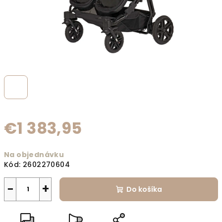
€1 383,95
Jednotková cena:
Na objednávku
Kód:
2602270604
−
+
Do košíka