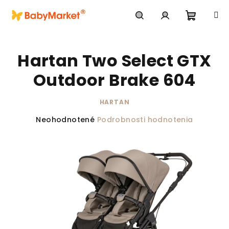
Prejsť na obsah
Nákupn
Hľadať
Prihlásenie
Hartan Two Select GTX
Outdoor Brake 604
HARTAN
Priemerné hodnotenie produktu je 0,0 z 5 hviezdič
Neohodnotené
Podrobnosti hodnotenia