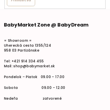
Zápätie
BabyMarket Zone @ BabyDream
= Showroom =
Uherecká cesta 1355/124
958 03 Partizánske
Tel:
+421 914 334 455
Mail:
shop@babymarket.sk
Pondelok – Piatok 09.00 – 17.00
Sobota 09.00 – 12.00
Nedeľa zatvorené