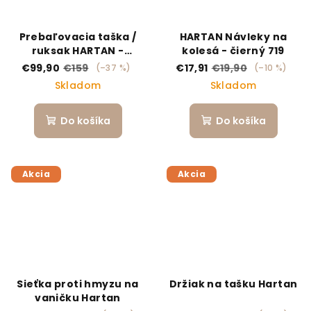
Prebaľovacia taška /
HARTAN Návleky na
ruksak HARTAN -
kolesá - čierný 719
Selection Grey
€99,90
€159
€17,91
€19,90
(–37 %)
(–10 %)
Skladom
Skladom
Do košíka
Do košíka
Akcia
Akcia
Sieťka proti hmyzu na
Držiak na tašku Hartan
vaničku Hartan