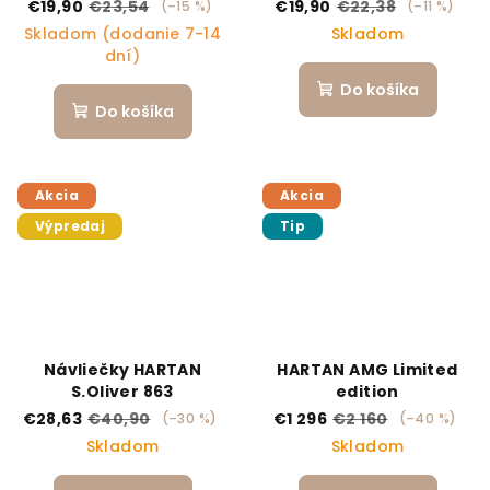
€19,90
€23,54
€19,90
€22,38
(–15 %)
(–11 %)
Skladom (dodanie 7-14
Skladom
dní)
Do košíka
Do košíka
Akcia
Akcia
Výpredaj
Tip
Návliečky HARTAN
HARTAN AMG Limited
S.Oliver 863
edition
€28,63
€40,90
€1 296
€2 160
(–30 %)
(–40 %)
Skladom
Skladom