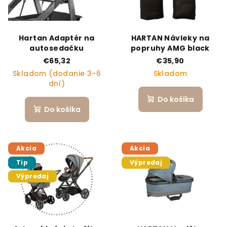
Hartan Adaptér na
HARTAN Návleky na
autosedačku
popruhy AMG black
€65,32
€35,90
Skladom (dodanie 3-6
Skladom
dní)
Do košíka
Do košíka
Akcia
Akcia
Tip
Výpredaj
Výpredaj