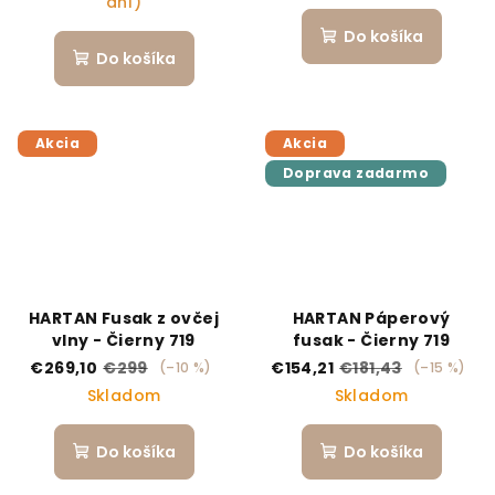
dní)
Do košíka
Do košíka
Akcia
Akcia
Doprava zadarmo
HARTAN Fusak z ovčej
HARTAN Páperový
vlny - Čierny 719
fusak - Čierny 719
€269,10
€299
€154,21
€181,43
(–10 %)
(–15 %)
Skladom
Skladom
Do košíka
Do košíka