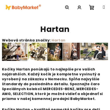
Prejsť na obsah
Nákupn
Hľadať
Prihlásenie
Hartan
Webová stránka značky:
Hartan
Kočíky Hartan ponúkajú to najlepšie pre vašich
najdrahších.
Každý kočík je kompletne vyvinutý a
vyrobený na zákazku v Nemecku. Spĺňa najvyššie
štandardy do posledného detailu.
Spoznajte čaro
špeciálnych kolekcií MERCEDES-BENZ, MERCEDES-
AMG, SELECTION, ktoré je možné vidieť a objednať si
priamo v našej kamennej predajni BabyMarket.
Kočíky Hartan – kvalitné nemecké kočíky pre deti.