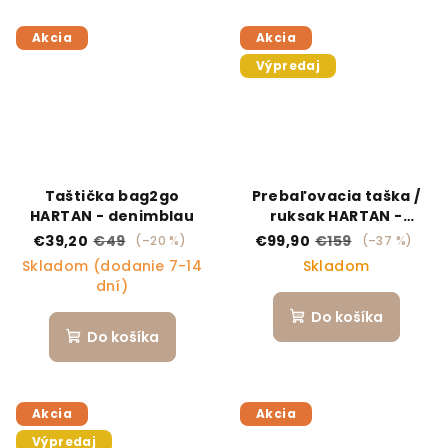
Akcia
Akcia
Výpredaj
Taštička bag2go
Prebaľovacia taška /
HARTAN - denimblau
ruksak HARTAN -
Selection Petrol
€39,20
€49
€99,90
€159
(–20 %)
(–37 %)
Skladom (dodanie 7-14
Skladom
dní)
Do košíka
Do košíka
Akcia
Akcia
Výpredaj