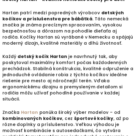
Hartan
patrí medzi popredných výrobcov
detských
kočíkov a príslušenstva pre bábätká
. Táto nemecká
značka je známa precíznym spracovaním, vysokou
bezpečnosťou a dôrazom na pohodlie dieťaťa aj
rodiča. Kočíky Hartan sú vyrábané v Nemecku a spájajú
moderný dizajn, kvalitné materiály a dlhú životnosť.
Každý
detský kočík Hartan
je navrhnutý tak, aby
poskytoval maximálny komfort počas každodenných
prechádzok. Stabilná konštrukcia, kvalitné odpruženie a
jednoduché ovládanie robia z týchto kočíkov ideálne
riešenie pre mesto aj náročnejší terén. Vďaka
ergonomickému dizajnu a premysleným detailom si
rodičia môžu užívať pohodlné používanie v každej
situácii.
Značka
Hartan
ponúka široký výber modelov – od
kombinovaných kočíkov
, cez
športové kočíky
, až po
rôzne doplnky a príslušenstvo. Veľkou výhodou je
možnosť kombinácie s autosedačkami, čo vytvára