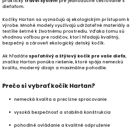
praktický
travel systém
pre jednoduché cestovanie s
dieťaťom.
Kočíky Hartan sa vyznačujú aj ekologickým prístupom k
výrobe. Mnohé modely využívajú udržateľné materiály a
textílie šetrné k životnému prostrediu. Vďaka tomu sú
vhodnou voľbou pre rodičov, ktorí hľadajú kvalitný,
bezpečný a zároveň ekologický detský kočík.
Ak hľadáte
spoľahlivý a štýlový kočík pre vaše dieťa
,
značka Hartan ponúka riešenie, ktoré spája nemeckú
kvalitu, moderný dizajn a maximálne pohodlie.
Prečo si vybrať kočík Hartan?
nemecká kvalita a precízne spracovanie
vysoká bezpečnosť a stabilná konštrukcia
pohodlné ovládanie a kvalitné odpruženie