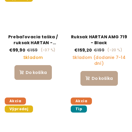
Prebaľovacia taška /
Ruksak HARTAN AMG 719
ruksak HARTAN -
- Black
Selection Olive
€99,90
€159
€159,20
€199
(–37 %)
(–20 %)
Skladom
Skladom (dodanie 7-14
dní)
Do košíka
Do košíka
Akcia
Akcia
Výpredaj
Tip