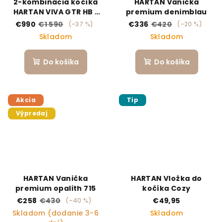
2-kombinácia kočíka
HARTAN Vanička
HARTAN VIVA GTR HB /
premium denimblau
Grey
€990
€1 590
€336
€420
(–37 %)
(–20 %)
Skladom
Skladom
Do košíka
Do košíka
Akcia
Tip
Výpredaj
HARTAN Vanička
HARTAN Vložka do
premium opalith 715
kočíka Cozy
€258
€430
€49,95
(–40 %)
Skladom (dodanie 3-6
Skladom