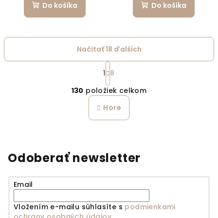
Do košíka
Do košíka
Načítať 18 ďalších
Stránkovanie
1
8
Ovládacie prvky výpi
130
položiek celkom
Hore
Odoberať newsletter
Email
Vložením e-mailu súhlasíte s
podmienkami
ochrany osobných údajov