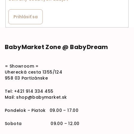
Prihlásiť sa
Zápätie
BabyMarket Zone @ BabyDream
= Showroom =
Uherecká cesta 1355/124
958 03 Partizánske
Tel:
+421 914 334 455
Mail:
shop@babymarket.sk
Pondelok – Piatok 09.00 – 17.00
Sobota 09.00 – 12.00