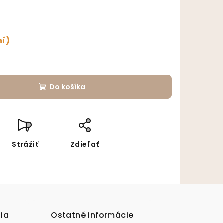
ní)
Do košíka
Strážiť
Zdieľať
sia
Ostatné informácie