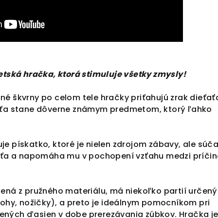
etská hračka, ktorá stimuluje všetky zmysly!
é škvrny po celom tele hračky priťahujú zrak dieťať
ieťa stane dôverne známym predmetom, ktorý ľahko
e pískatko, ktoré je nielen zdrojom zábavy, ale súč
ťaťa a napomáha mu v pochopení vzťahu medzi príčin
ená z pružného materiálu, má niekoľko partií určen
rohy, nožičky), a preto je ideálnym pomocníkom pri
ných ďasien v dobe prerezávania zúbkov. Hračka j