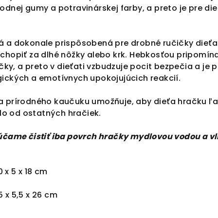
odnej gumy a potravinárskej farby, a preto je pre di
á a dokonale prispôsobená pre drobné ručičky dieťa
uchopiť za dlhé nôžky alebo krk. Hebkosťou pripomín
, a preto v dieťati vzbudzuje pocit bezpečia a je p
gických a emotívnych upokojujúcich reakcií.
a prírodného kaučuku umožňuje, aby dieťa hračku ľ
ilo od ostatných hračiek.
rúčame čistiť iba povrch hračky mydlovou vodou a v
0 x 5 x 18 cm
5 x 5,5 x 26 cm