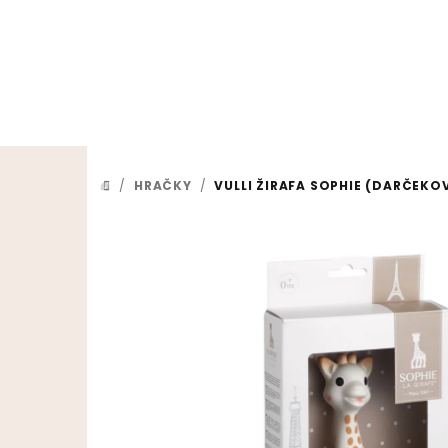
Prejsť na obsah
/
HRAČKY
/
VULLI ŽIRAFA SOPHIE (DARČEKOV
DOMOV