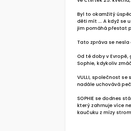
ve čtvrtek 25. května
Byl to okamžitý úspěc
děti mít ... A když se
jim pomáhá přestat p
Tato zpráva se nesla
Od té doby v Evropě, 
Sophie, kdykoliv zmáč
VULLI, společnost se 
nadále uchovává pečl
SOPHIE se dodnes stá
který zahrnuje více n
kaučuku z mízy strom