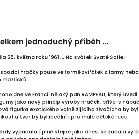
elkem jednoduchý příběh ...
la 25. května roku 1961 ... Na svátek Svaté Sofie!
ispozici hračky pouze ve formě zvířátek z farmy nebo
mazlíčků ....
noho dne ve Francii nějaký pan RAMPEAU, který uvedl
umy jako nový princip výroby hraček, přišel s náp
ová figurka exotického volně žijícího živočicha by by
elikost a tvar by byl ideální i pro malé dětské ruce.
tehdy vypadala úplně stejně jako dnes, se začala vyr