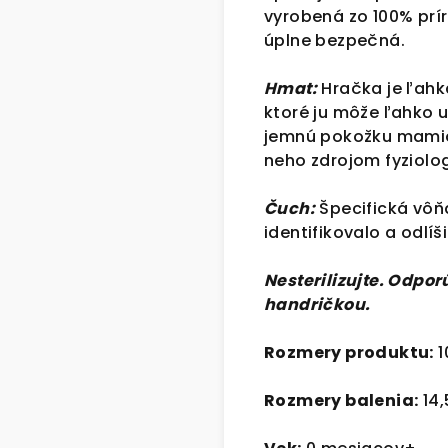
vyrobená zo 100% prír
úplne bezpečná.
Hmat:
Hračka je ľahk
ktoré ju môže ľahko 
jemnú pokožku mamičky
neho zdrojom fyziolo
Čuch:
Špecifická vôň
identifikovalo a odlíš
Nesterilizujte. Odpo
handričkou.
Rozmery produktu:
1
Rozmery balenia:
14,