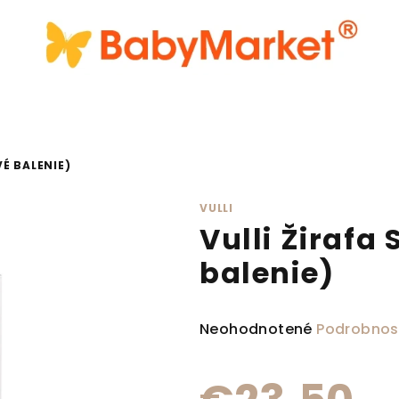
É BALENIE)
VULLI
Vulli Žirafa
balenie)
Priemerné hodnotenie produ
Neohodnotené
Podrobnos