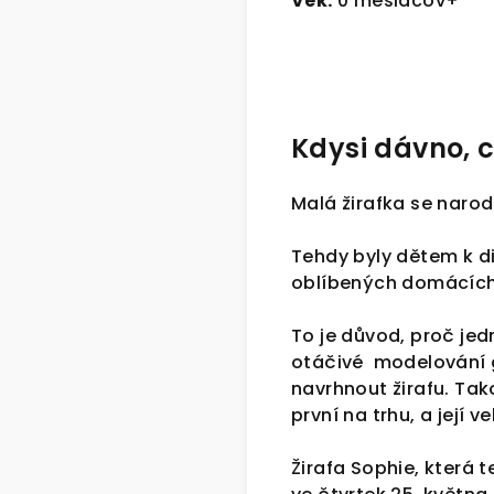
Vek:
0 mesiacov+
Kdysi dávno, c
Malá žirafka se narodi
Tehdy byly dětem k d
oblíbených domácích 
To je důvod, proč jed
otáčivé modelování g
navrhnout žirafu. Tak
první na trhu, a její v
Žirafa Sophie, která 