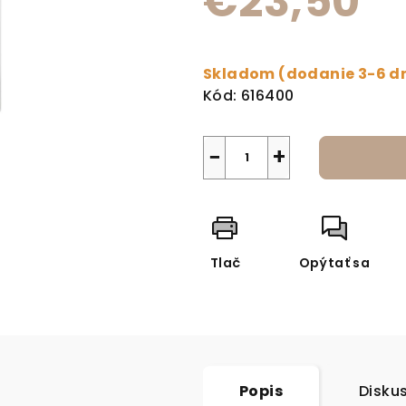
€23,50
Jednotková cena:
Skladom (dodanie 3-6 d
Kód:
616400
−
+
Tlač
Opýtať sa
Popis
Disku