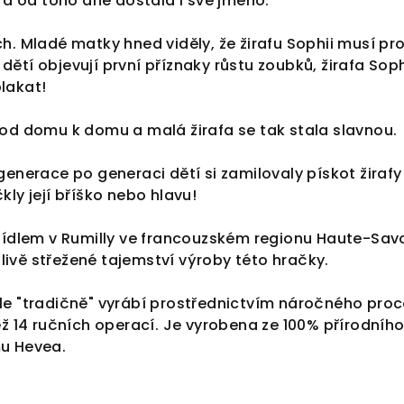
, a od toho dne dostala i své jméno.
h. Mladé matky hned viděly, že žirafu Sophii musí pr
 u dětí objevují první příznaky růstu zoubků, žirafa Sop
lakat!
 od domu k domu a malá žirafa se tak stala slavnou.
generace po generaci dětí si zamilovaly pískot žirafy
kly její bříško nebo hlavu!
sídlem v Rumilly ve francouzském regionu Haute-Savoi
ivě střežené tajemství výroby této hračky.
le "tradičně" vyrábí prostřednictvím náročného proc
ež 14 ručních operací. Je vyrobena ze 100% přírodníh
u Hevea.