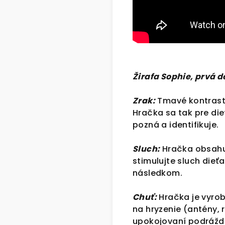
Žirafa Sophie,
prvá d
Zrak:
Tmavé kontrastn
Hračka sa tak pre d
pozná a identifikuje.
Sluch:
Hračka obsahuj
stimulujte sluch die
následkom.
Chuť:
Hračka je vyrob
na hryzenie (antény, 
upokojovaní podrážde