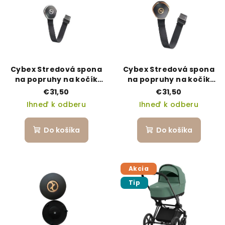
Cybex Stredová spona
Cybex Stredová spona
na popruhy na kočík
na popruhy na kočík
Priam 4 / Mios 3 chrome
Priam 4 / Mios 3
€31,50
€31,50
rosegold
Ihneď k odberu
Ihneď k odberu
Do košíka
Do košíka
Akcia
Tip