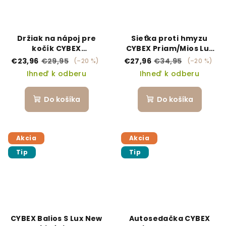
Držiak na nápoj pre
Sieťka proti hmyzu
kočík CYBEX
CYBEX Priam/Mios Lux
PRIAM/MIOS/BALIOS S
športové sedadlo
€23,96
€29,95
€27,96
€34,95
(–20 %)
(–20 %)
Ihneď k odberu
Ihneď k odberu
Do košíka
Do košíka
Akcia
Akcia
Tip
Tip
CYBEX Balios S Lux New
Autosedačka CYBEX