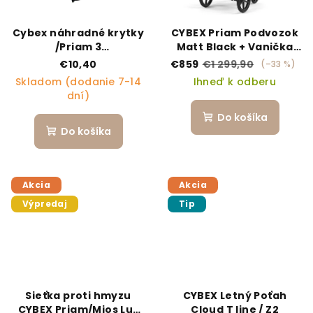
Cybex náhradné krytky
CYBEX Priam Podvozok
/Priam 3
Matt Black + Vanička
CentralHingeCover
Leaf Green
€10,40
€859
€1 299,90
(–33 %)
Rosegold rosegold
Skladom (dodanie 7-14
Ihneď k odberu
dní)
Do košíka
Do košíka
Akcia
Akcia
Výpredaj
Tip
Sieťka proti hmyzu
CYBEX Letný Poťah
CYBEX Priam/Mios Lux
Cloud T line / Z2