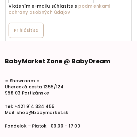
Vložením e-mailu súhlasíte s
podmienkami
ochrany osobných údajov
Prihlásiť sa
Zápätie
BabyMarket Zone @ BabyDream
= Showroom =
Uherecká cesta 1355/124
958 03 Partizánske
Tel:
+421 914 334 455
Mail:
shop@babymarket.sk
Pondelok – Piatok 09.00 – 17.00