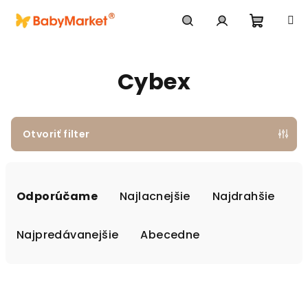
Prejsť na obsah
Nákupn
Hľadať
Prihlásenie
Cybex
Otvoriť filter
Radenie produktov
Odporúčame
Najlacnejšie
Najdrahšie
Najpredávanejšie
Abecedne
Výpis produktov