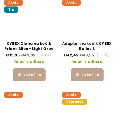
Akcia
Akcia
Tip
CYBEX Clona na kočík
Adapter na kočík CYBEX
Priam, Mios - Light Grey
Balios S
€39,96
€49,95
€42,45
€49,95
(–20 %)
(–15 %)
Ihneď k odberu
Ihneď k odberu
Do košíka
Do košíka
Akcia
Akcia
Výpredaj