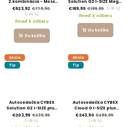
2.kombinácia - Moss
Solution G2 I-SIZE Magic
green
black
€623,92
€779,90
€169,95
€199,95
(–15 %)
(–20 %)
Ihneď k odberu
Ihneď k odberu
Do košíka
Do košíka
Akcia
Akcia
Tip
Tip
Autosedačka CYBEX
Autosedačka CYBEX
Solution G2 I-SIZE plus
Cloud G I-SIZE plus
Almond beige
Almond beige
€203,95
€239,95
€243,90
€286,95
(–15 %)
(–15 %)