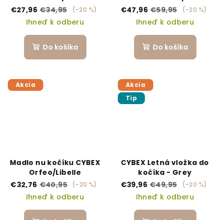
hlboká vanička
€27,96
€34,95
€47,96
€59,95
(–20 %)
(–20 %)
Ihneď k odberu
Ihneď k odberu
Do košíka
Do košíka
Akcia
Akcia
Tip
Madlo nu kočíku CYBEX
CYBEX Letná vložka do
Orfeo/Libelle
kočíka - Grey
€32,76
€40,95
€39,96
€49,95
(–20 %)
(–20 %)
Ihneď k odberu
Ihneď k odberu