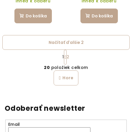
Ihneď k odberu
Ihneď k odberu
Do košíka
Do košíka
Načítať ďalšie 2
Stránkovanie
1
2
Ovládacie prvky výpi
20
položiek celkom
Hore
Odoberať newsletter
Email