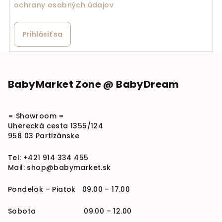
ochrany osobných údajov
Prihlásiť sa
Zápätie
BabyMarket Zone @ BabyDream
= Showroom =
Uherecká cesta 1355/124
958 03 Partizánske
Tel:
+421 914 334 455
Mail:
shop@babymarket.sk
Pondelok – Piatok 09.00 – 17.00
Sobota 09.00 – 12.00