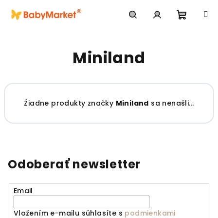
Prejsť na obsah
Nákupn
Hľadať
Prihlásenie
Miniland
Žiadne produkty značky
Miniland
sa nenašli...
Odoberať newsletter
Email
Vložením e-mailu súhlasíte s
podmienkami