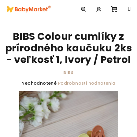
Prejsť na obsah
Nákupn
Hľadať
Prihlásenie
BIBS Colour cumlíky z
prírodného kaučuku 2ks
- veľkosť 1, Ivory / Petrol
BIBS
Priemerné hodnotenie produktu je 0,0 z 5 hviezdič
Neohodnotené
Podrobnosti hodnotenia