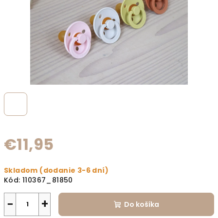
€11,95
Jednotková cena:
Skladom (dodanie 3-6 dní)
Kód:
110367_81850
−
+
Do košíka