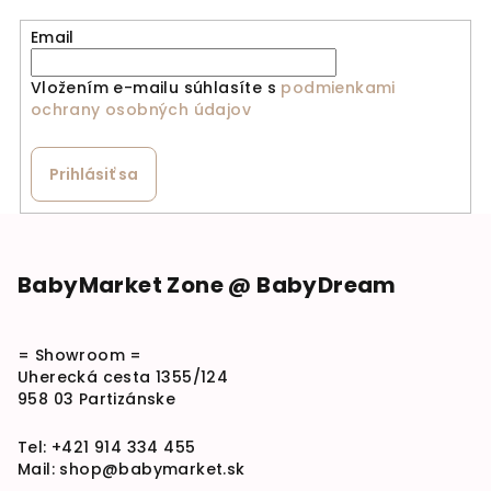
Email
Vložením e-mailu súhlasíte s
podmienkami
ochrany osobných údajov
Prihlásiť sa
Zápätie
BabyMarket Zone @ BabyDream
= Showroom =
Uherecká cesta 1355/124
958 03 Partizánske
Tel:
+421 914 334 455
Mail:
shop@babymarket.sk