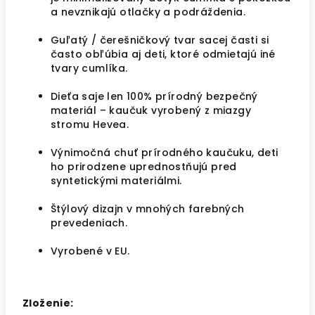
a nevznikajú otlačky a podráždenia.
Guľatý / čerešničkový tvar sacej časti si
často obľúbia aj deti, ktoré odmietajú iné
tvary cumlíka.
Dieťa saje len 100% prírodný bezpečný
materiál – kaučuk vyrobený z miazgy
stromu Hevea.
Výnimočná chuť prírodného kaučuku, deti
ho prirodzene uprednostňujú pred
syntetickými materiálmi.
Štýlový dizajn v mnohých farebných
prevedeniach.
Vyrobené v EU.
Zloženie: