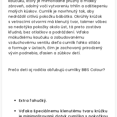
kaučuku, ktorý je mimoriadne pružný a mäkký
zároveň, odolný voči vytvoreniu trhlín a odštiepeniu
malých kúskov. Cumlík je navrhnutý tak, aby
nedráždil citlivú pokožku bábätka. Okrúhly krúžok
s vetracími otvormi má klenutý tvar, takmer vôbec
sa nedotýka pokožky okolo úst, tá preto zostáva
kľudná, bez otlačkov a podráždení. Vďaka
mäkučkému kaučuku a zabudovanému
vzduchovému ventilu dieťa cumlík ľahko stláča
a formuje v ústach, čím je zachovaný prirodzený
vývin podnebia, ďasien a zúbkov detí.
Prečo deti aj rodičia obľubujú cumlíky BIBS Colour?
Extra ľahučký.
Vďaka špeciálnemu klenutému tvaru krúžku
je minimalizovaný dotyk cumlíka s pokožkou