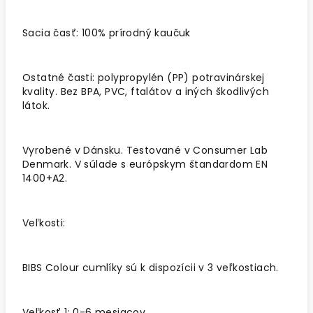
Sacia časť: 100% prírodný kaučuk
Ostatné časti: polypropylén (PP) potravinárskej
kvality. Bez BPA, PVC, ftalátov a iných škodlivých
látok.
Vyrobené v Dánsku. Testované v Consumer Lab
Denmark. V súlade s európskym štandardom EN
1400+A2.
Veľkosti:
BIBS Colour cumlíky sú k dispozícii v 3 veľkostiach.
Veľkosť 1: 0-6 mesiacov