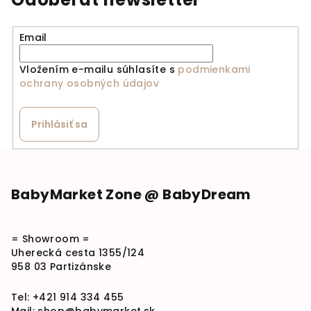
Email
Vložením e-mailu súhlasíte s
podmienkami
ochrany osobných údajov
Prihlásiť sa
Zápätie
BabyMarket Zone @ BabyDream
= Showroom =
Uherecká cesta 1355/124
958 03 Partizánske
Tel:
+421 914 334 455