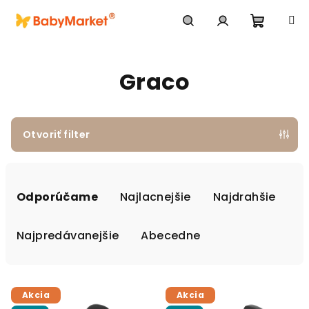
Prejsť na obsah
Nákupn
Hľadať
Prihlásenie
Graco
Otvoriť filter
Radenie produktov
Odporúčame
Najlacnejšie
Najdrahšie
Najpredávanejšie
Abecedne
Výpis produktov
Akcia
Akcia