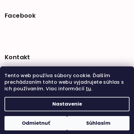
Facebook
Kontakt
shop
@
babymarket.sk
Tento web používa súbory cookie. Ďalším
+421 914 334 455
prechádzaním tohto webu vyjadrujete súhlas s
ich používaním. Viac informácií
tu
.
Nastavenie
Copyright 2026
BabyMarket
. Všetky práva
vyhradené.
Upraviť nastavenie cookies
Odmietnuť
Súhlasím
Vytvoril Shoptet