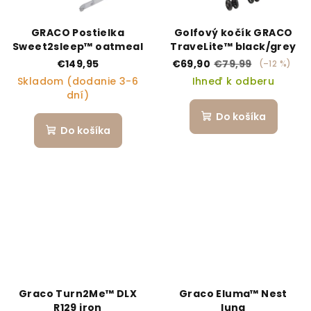
GRACO Postielka
Golfový kočík GRACO
Sweet2sleep™ oatmeal
TraveLite™ black/grey
€149,95
€69,90
€79,99
(–12 %)
Skladom (dodanie 3-6
Ihneď k odberu
dní)
Do košíka
Do košíka
Graco Turn2Me™ DLX
Graco Eluma™ Nest
R129 iron
luna