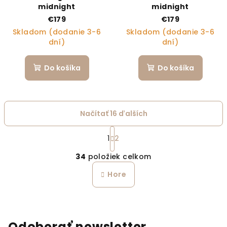
midnight
midnight
€179
€179
Skladom (dodanie 3-6
Skladom (dodanie 3-6
dní)
dní)
Do košíka
Do košíka
Načítať 16 ďalších
Stránkovanie
1
2
Ovládacie prvky výpi
34
položiek celkom
Hore
Odoberať newsletter