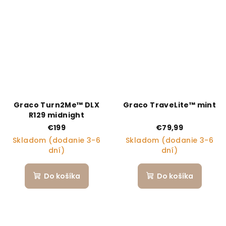
Graco Turn2Me™ DLX
Graco TraveLite™ mint
R129 midnight
€199
€79,99
Skladom (dodanie 3-6
Skladom (dodanie 3-6
dní)
dní)
Do košíka
Do košíka