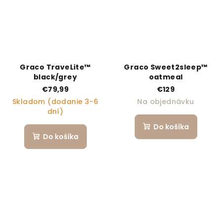
Graco TraveLite™
Graco Sweet2sleep™
black/grey
oatmeal
€79,99
€129
Skladom (dodanie 3-6
Na objednávku
dní)
Do košíka
Do košíka