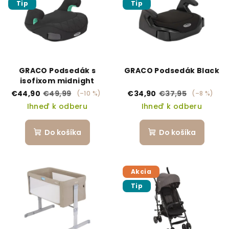
Tip
Tip
GRACO Podsedák s
GRACO Podsedák Black
isofixom midnight
€44,90
€49,99
€34,90
€37,95
(–10 %)
(–8 %)
Ihneď k odberu
Ihneď k odberu
Do košíka
Do košíka
Akcia
Tip