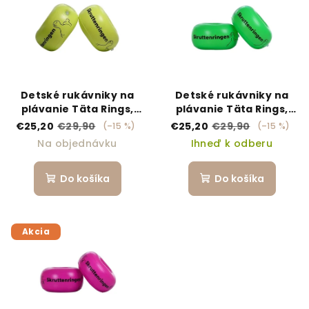
Detské rukávniky na
Detské rukávniky na
plávanie Täta Rings,
plávanie Täta Rings,
žlté
zelené
€25,20
€29,90
€25,20
€29,90
(–15 %)
(–15 %)
Na objednávku
Ihneď k odberu
Do košíka
Do košíka
Akcia