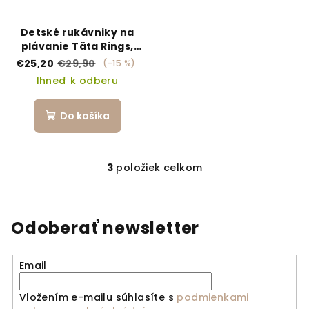
Detské rukávniky na
plávanie Täta Rings,
ružové
€25,20
€29,90
(–15 %)
Ihneď k odberu
Do košíka
3
položiek celkom
Ovládacie prvky výpi
Odoberať newsletter
Email
Vložením e-mailu súhlasíte s
podmienkami