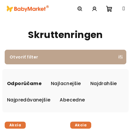
Prejsť na obsah
Nákupn
Hľadať
Prihlásenie
Skruttenringen
Otvoriť filter
Radenie produktov
Odporúčame
Najlacnejšie
Najdrahšie
Najpredávanejšie
Abecedne
Výpis produktov
Akcia
Akcia