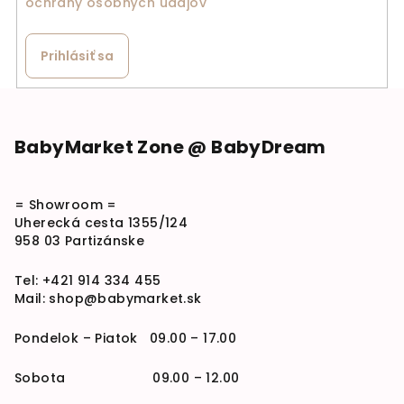
ochrany osobných údajov
Prihlásiť sa
Zápätie
BabyMarket Zone @ BabyDream
= Showroom =
Uherecká cesta 1355/124
958 03 Partizánske
Tel:
+421 914 334 455
Mail:
shop@babymarket.sk
Pondelok – Piatok 09.00 – 17.00
Sobota 09.00 – 12.00