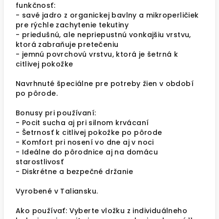
funkčnosť:
- savé jadro z organickej bavlny a mikroperličiek
pre rýchle zachytenie tekutiny
- priedušnú, ale nepriepustnú vonkajšiu vrstvu,
ktorá zabraňuje pretečeniu
- jemnú povrchovú vrstvu, ktorá je šetrná k
citlivej pokožke
Navrhnuté špeciálne pre potreby žien v období
po pôrode.
Bonusy pri používaní:
- Pocit sucha aj pri silnom krvácaní
- Šetrnosť k citlivej pokožke po pôrode
- Komfort pri nosení vo dne aj v noci
- Ideálne do pôrodnice aj na domácu
starostlivosť
- Diskrétne a bezpečné držanie
Vyrobené v Taliansku.
Ako používať: Vyberte vložku z individuálneho