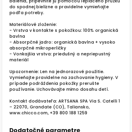
balenia, pripevnite ju pomocou lepiaceho prúžku
do spodnej bielizne a pravidelne vymieňajte
podľa potreby.
Materiálové zloženie:
- Vrstva v kontakte s pokožkou: 100% organická
bavlna
- Absorpčné jadro: organická bavlna + vysoko
absorpčné mikroperličky
- Vonkajšia vrstva: priedušný a nepriepustný
materiál
Upozornenie: Len na jednorazové použitie.
Vymieňajte pravidelne na zachovanie hygieny. V
prípade podráždenia pokožky prerušte
používanie. Uchovávajte mimo dosahu detí.
Kontakt dodávateľa: ARTSANA SPA Via S. Catelli 1
– 22070, Grandate (CO), Taliansko,
www.chicco.com, +39 800 188 1259
Dodatočné parametre