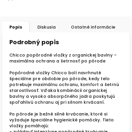
Popis
Diskusia
Ostatné informácie
Podrobný popis
Chicco popôrodné vložky z organickej bavlny –
maximálna ochrana a šetrnosť po pôrode
Popôrodné vložky Chicco boli navrhnuté
špeciálne pre obdobie po pôrode, kedy telo
potrebuje maximálnu ochranu, komfort a šetrnú
starostlivosť. Vďaka kombinácii organickej
bavlny a vysoko absorpčného jadra poskytujú
spoľahlivú ochranu aj pri silnom krvácaní.
Po pôrode je bežné silné krvácanie, ktoré si
vyžaduje špeciálne hygienické pomôcky. Tieto
vložky pomáhajú:
- zvládnuť intenzívne popôrodné krvácanie