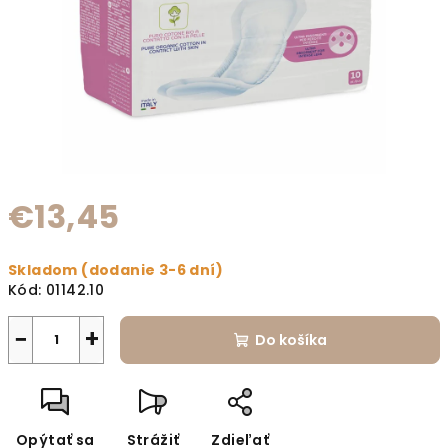
€13,45
Jednotková cena:
Skladom (dodanie 3-6 dní)
Kód:
01142.10
−
+
Do košíka
Opýtať sa
Strážiť
Zdieľať