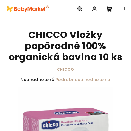
Prejsť na obsah
Nákupn
Hľadať
Prihlásenie
CHICCO Vložky
popôrodné 100%
organická bavlna 10 ks
CHICCO
Priemerné hodnotenie produktu je 0,0 z 5 hviezdič
Neohodnotené
Podrobnosti hodnotenia