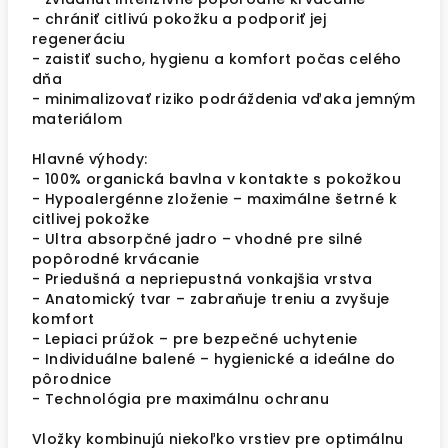
- chrániť citlivú pokožku a podporiť jej
regeneráciu
- zaistiť sucho, hygienu a komfort počas celého
dňa
- minimalizovať riziko podráždenia vďaka jemným
materiálom
Hlavné výhody:
- 100% organická bavlna v kontakte s pokožkou
- Hypoalergénne zloženie – maximálne šetrné k
citlivej pokožke
- Ultra absorpčné jadro – vhodné pre silné
popôrodné krvácanie
- Priedušná a nepriepustná vonkajšia vrstva
- Anatomický tvar – zabraňuje treniu a zvyšuje
komfort
- Lepiaci prúžok – pre bezpečné uchytenie
- Individuálne balené – hygienické a ideálne do
pôrodnice
- Technológia pre maximálnu ochranu
Vložky kombinujú niekoľko vrstiev pre optimálnu